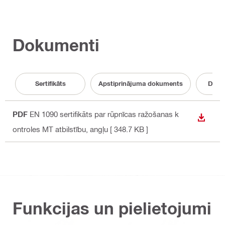
Dokumenti
Sertifikāts
Apstiprinājuma dokuments
Doku
PDF
EN 1090 sertifikāts par rūpnīcas ražošanas k
LEJUP
ontroles MT atbilstību
, angļu
[ 348.7 KB ]
Funkcijas un pielietojumi