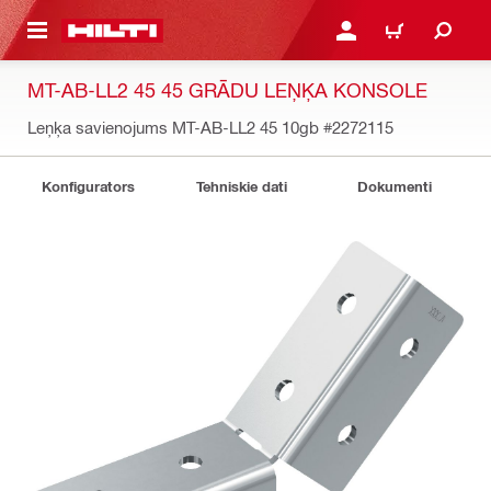
 GALVENO SATURU
PIESLĒGTIES VAI REĢIST
IEPIRKŠANĀS GR
MT-AB-LL2 45 45 GRĀDU LEŅĶA KONSOLE
Leņķa savienojums MT-AB-LL2 45 10gb
#2272115
Konfigurators
Tehniskie dati
Dokumenti