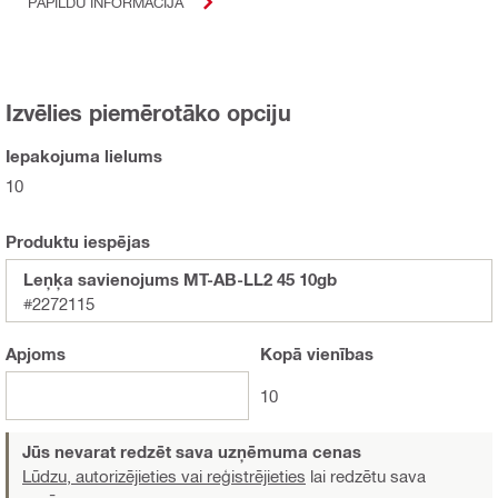
PAPILDU INFORMĀCIJA
Izvēlies piemērotāko opciju
Iepakojuma lielums
10
Produktu iespējas
Leņķa savienojums MT-AB-LL2 45 10gb
#2272115
Apjoms
Kopā
vienības
10
Jūs nevarat redzēt sava uzņēmuma cenas
Lūdzu, autorizējieties vai reģistrējieties
lai redzētu sava