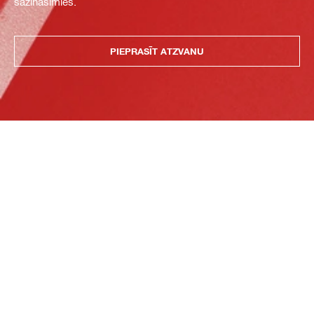
sazināsimies.
PIEPRASĪT ATZVANU