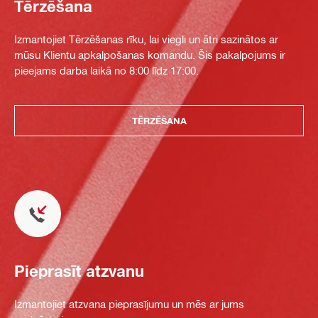
Tērzēšana
Izmantojiet Tērzēšanas rīku, lai viegli un ātri sazinātos ar
mūsu Klientu apkalpošanas komandu. Šis pakalpojums ir
pieejams darba laikā no 8:00 līdz 17:00.
TĒRZĒŠANA
Pieprasīt atzvanu
Izmantojiet atzvana pieprasījumu un mēs ar jums