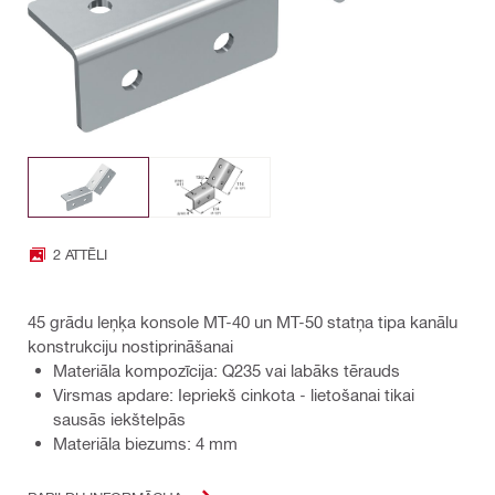
2 ATTĒLI
45 grādu leņķa konsole MT-40 un MT-50 statņa tipa kanālu
konstrukciju nostiprināšanai
Materiāla kompozīcija: Q235 vai labāks tērauds
Virsmas apdare: Iepriekš cinkota - lietošanai tikai
sausās iekštelpās
Materiāla biezums: 4 mm