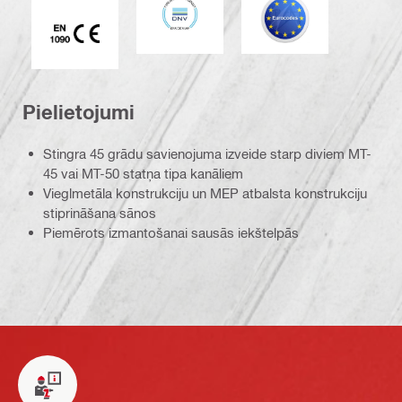
CE EN 1090 marķējums
Pielietojumi
Stingra 45 grādu savienojuma izveide starp diviem MT-
45 vai MT-50 statņa tipa kanāliem
Vieglmetāla konstrukciju un MEP atbalsta konstrukciju
stiprināšana sānos
Piemērots izmantošanai sausās iekštelpās