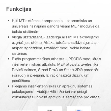
Funkcijas
Hilti MT sistēmas komponents – ekonomisks un
universāls risinājums gandrīz visām MEP moduļveida
balsta sistēmām
Viegla uzstādīšana – saderīga ar Hilti MT skrūvējamo
uzgriežņu sistēmu. Ātrāka lietošana salīdzinājumā ar
atsperuzgriežņiem, uzstādot moduļveida balsta
sistēmas
Plašs programmatūras atbalsts – PROFIS modulārais
inženiertehniskais atbalsts, MEP atbalsta izvēles rīks,
Revit® saimes, Staad Pro® un Smart 3D® paredzēti
spraudņi ir pieejami, lai racionalizētu dizainu un
pasūtīšanu
Pieejams inženiertehniskās un aprēķinu sistēmas
pakalpojums – vietējie Hilti inženieri var sniegt
konsultācijas un veikt aprēķinus sarežģītos projektos
DNV
Eurocode