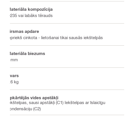
Materiāla kompozīcija
Q235 vai labāks tērauds
Virsmas apdare
Iepriekš cinkota - lietošanai tikai sausās iekštelpās
Materiāla biezums
4 mm
Svars
0.6 kg
Apkārtējās vides apstākļi
Iekštelpas, sausi apstākļi (C1) Iekštelpas ar īslaicīgu
kondensāciju (C2)