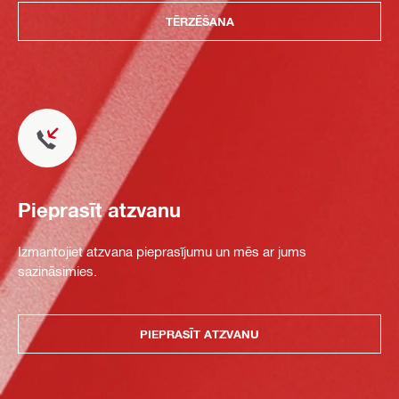
TĒRZĒŠANA
Pieprasīt atzvanu
Izmantojiet atzvana pieprasījumu un mēs ar jums
sazināsimies.
PIEPRASĪT ATZVANU