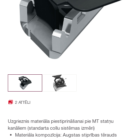
2 ATTĒLI
Uzgrieznis materiāla piestiprināšanai pie MT statņu
kanāliem (standarta collu sistēmas izmēri)
Materiāla kompozīcija: Augstas stiprības tērauds