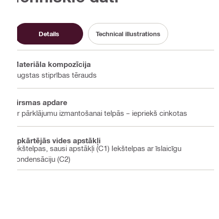
Details
Technical illustrations
Materiāla kompozīcija
Augstas stiprības tērauds
Virsmas apdare
Ar pārklājumu izmantošanai telpās – iepriekš cinkotas
Apkārtējās vides apstākļi
Iekštelpas, sausi apstākļi (C1) Iekštelpas ar īslaicīgu
kondensāciju (C2)