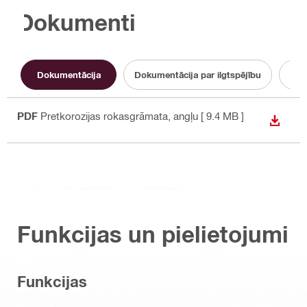
Dokumenti
Dokumentācija
Dokumentācija par ilgtspējību
Lie
PDF
Pretkorozijas rokasgrāmata
, angļu
[ 9.4 MB ]
LEJUP
Funkcijas un pielietojumi
Funkcijas