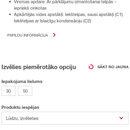
Virsmas apdare: Ar pārklājumu izmantošanai telpās –
iepriekš cinkotas
Apkārtējās vides apstākļi: Iekštelpas, sausi apstākļi (C1)
Iekštelpas ar īslaicīgu kondensāciju (C2)
PAPILDU INFORMĀCIJA
Izvēlies piemērotāko opciju
SĀKT NO JAUNA
Iepakojuma lielums
30
50
Produktu iespējas
Lūdzu, izvēlieties