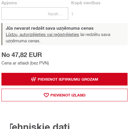
Apjoms
Kopā
vienības
Iepakojumi
1
Jūs nevarat redzēt sava uzņēmuma cenas
Lūdzu, autorizējieties vai reģistrējieties
lai redzētu sava
uzņēmuma cenas.
No 47,82 EUR
Cena ar atlaidi (bez PVN)
PIEVIENOT IEPIRKUMU GROZAM
PIEVIENOT IZLASEI
Tehniskie dati