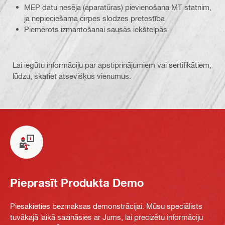
MEP datu nesēja (aparatūras) pievienošana MT statnim,
ja nepieciešama cirpes slodzes pretestība
Piemērots izmantošanai sausās iekštelpās
Lai iegūtu informāciju par apstiprinājumiem vai sertifikātiem,
lūdzu, skatiet atsevišķus vienumus.
Pieprasīt Produkta Demo
Piesakieties bezmaksas demonstrācijai. Mūsu speciālists
tuvākajā laikā sazināsies ar Jums, lai precizētu informāciju