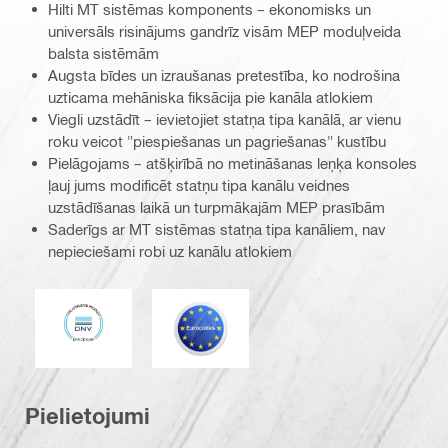
Hilti MT sistēmas komponents – ekonomisks un
universāls risinājums gandrīz visām MEP moduļveida
balsta sistēmām
Augsta bīdes un izraušanas pretestība, ko nodrošina
uzticama mehāniska fiksācija pie kanāla atlokiem
Viegli uzstādīt – ievietojiet statņa tipa kanālā, ar vienu
roku veicot "piespiešanas un pagriešanas" kustību
Pielāgojams – atšķirībā no metināšanas leņķa konsoles
ļauj jums modificēt statņu tipa kanālu veidnes
uzstādīšanas laikā un turpmākajām MEP prasībām
Saderīgs ar MT sistēmas statņa tipa kanāliem, nav
nepieciešami robi uz kanālu atlokiem
DNV
Eurocode
Pielietojumi