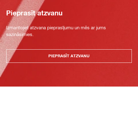
Pieprasīt atzvanu
Izmantojiet atzvana pieprasījumu un mēs ar jums
sazināsimies.
PIEPRASĪT ATZVANU