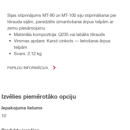
Sijas stiprinājums MT-90 un MT-100 siju stiprināšanai pie
tērauda sijām, paredzēts izmantošanai ārpus telpām ar
zemu piesārņojumu
Materiāla kompozīcija: Q235 vai labāks tērauds
Virsmas apdare: Karsti cinkots — lietošanai ārpus
telpām
Svars: 2.12 kg
PAPILDU INFORMĀCIJA
Izvēlies piemērotāko opciju
Iepakojuma lielums
10
Produktu iespējas