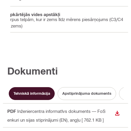
Apkārtējās vides apstākļi
Ārpus telpām, kur ir zems līdz mērens piesārņojums (C3/C4
– zems)
Dokumenti
Tehniskā informācija
Apstiprinājuma dokuments
PDF
Inženiercentra informatīvs dokuments — FoS
LEJUP
enkuri un sijas stiprinājumi (EN)
, angļu
[ 762.1 KB ]