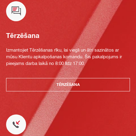
Tērzēšana
Izmantojiet Tērzēšanas rīku, lai viegli un ātri sazinātos ar
mūsu Klientu apkalpošanas komandu. Šis pakalpojums ir
pieejams darba laikā no 8:00 līdz 17:00.
TĒRZĒŠANA