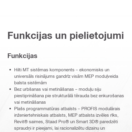
Funkcijas un pielietojumi
Funkcijas
Hilti MT sistēmas komponents – ekonomisks un
universāls risinājums gandrīz visām MEP moduļveida
balsta sistēmām
Bez urbšanas vai metināšanas – moduļu siju
piestiprināšana pie strukturālā tērauda bez enkurošanas
vai metināšanas
Plašs programmatūras atbalsts – PROFIS modulārais
inženiertehniskais atbalsts, MEP atbalsta izvēles rīks,
Revit® saimes, Staad Pro® un Smart 3D® paredzēti
spraudņi ir pieejami, lai racionalizētu dizainu un