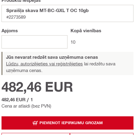
Spraišļa skava MT-BC-GXL T OC 10gb
#2273589
Apjoms
Kopā
vienības
10
Jūs nevarat redzēt sava uzņēmuma cenas
Lūdzu, autorizējieties vai reģistrējieties
lai redzētu sava
uzņēmuma cenas.
482,46 EUR
482,46 EUR
/
1
Cena ar atlaidi (bez PVN)
PIEVIENOT IEPIRKUMU GROZAM