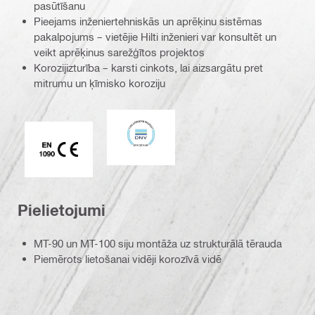
pasūtīšanu
Pieejams inženiertehniskās un aprēķinu sistēmas
pakalpojums – vietējie Hilti inženieri var konsultēt un
veikt aprēķinus sarežģītos projektos
Korozijizturība – karsti cinkots, lai aizsargātu pret
mitrumu un ķīmisko koroziju
DNV
CE EN 1090 marķējums
Pielietojumi
MT-90 un MT-100 siju montāža uz strukturālā tērauda
Piemērots lietošanai vidēji korozīvā vidē