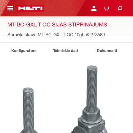
 GALVENO SATURU
PIESLĒGTIES VAI REĢIST
IEPIRKŠANĀS GR
MT-BC-GXL T OC SIJAS STIPRINĀJUMS
Spraišļa skava MT-BC-GXL T OC 10gb
#2273589
Konfigurators
Tehniskie dati
Dokumenti