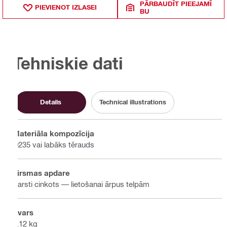
PĀRBAUDĪT PIEEJAMĪ
PIEVIENOT IZLASEI
BU
Tehniskie dati
Details
Technical illustrations
Materiāla kompozīcija
Q235 vai labāks tērauds
Virsmas apdare
Karsti cinkots — lietošanai ārpus telpām
Svars
2.12 kg