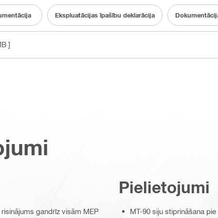
mentācija
Ekspluatācijas īpašību deklarācija
Dokumentācija
MB ]
ojumi
Pielietojumi
 risinājums gandrīz visām MEP
MT-90 siju stiprināšana pi