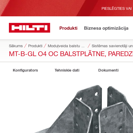
PIESLĒGTIES VAI
Produkti
Biznesa optimizācija
Sākums
Produkti
Moduļveida balstu sistēmas
Sistēmas savienotāji un 
MT-B-GL O4 OC BALSTPLĀTNE, PAREDZĒ
Konfigurators
Tehniskie dati
Dokumenti