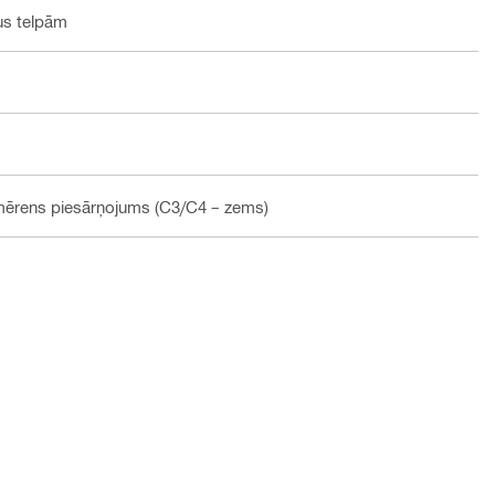
pus telpām
 mērens piesārņojums (C3/C4 – zems)