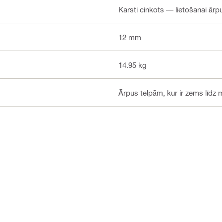
Karsti cinkots — lietošanai ār
12 mm
14.95 kg
Ārpus telpām, kur ir zems līdz