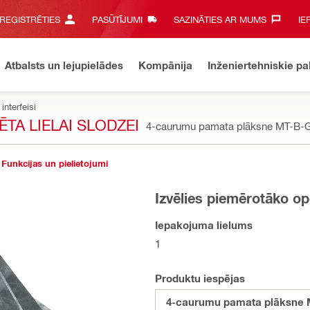
 REĢISTRĒTIES
PASŪTĪJUMI
SAZINĀTIES AR MUMS‎
IE
Atbalsts un lejupielādes
Kompānija
Inženiertehniskie p
interfeisi
TA LIELAI SLODZEI
4-caurumu pamata plāksne MT-B
Funkcijas un pielietojumi
Izvēlies piemērotāko op
Iepakojuma lielums
1
Produktu iespējas
4-caurumu pamata plāksne