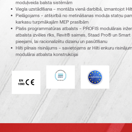
moduļveida balsta sistēmām
Viegla uzstādīšana – montāža vienā darbībā, izmantojot Hil
Pielāgojams – atšķirībā no metināšanas moduļa statņu pam
karkasu turpmākajām MEP prasībām
Plašs programmatūras atbalsts – PROFIS modulārais inžen
atbalsta izvēles rīks, Revit® saimes, Staad Pro® un Smart 
pieejami, lai racionalizētu dizainu un pasūtīšanu
Hilti pilnais risinājums – savietojams ar Hilti enkuru risināju
modulārai atbalsta konstrukcijai
DNV
Eurocode
CE EN 1090 marķējums