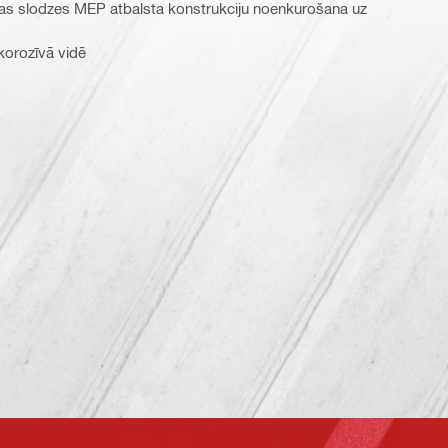
elas slodzes MEP atbalsta konstrukciju noenkurošana uz
 korozīvā vidē