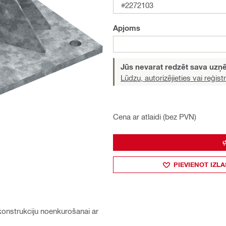
#2272103
Apjoms
Jūs nevarat redzēt sava uz
Lūdzu, autorizējieties vai reģistr
Cena ar atlaidi (bez PVN)
PIEVIENOT IZLA
konstrukciju noenkurošanai ar