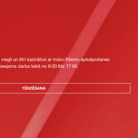
i viegli un ātri sazinātos ar mūsu Klientu apkalpošanas
eejams darba laikā no 8:00 līdz 17:00.
TĒRZĒŠANA