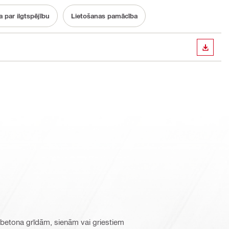
 par ilgtspējību
Lietošanas pamācība
LEJUP
e betona grīdām, sienām vai griestiem