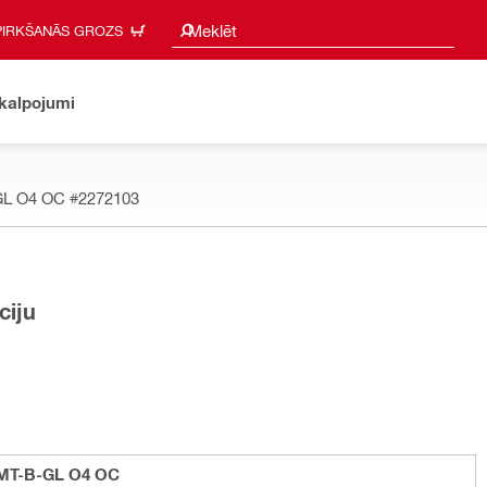
Meklēšanas ieteikumi
Meklēt
PIRKŠANĀS GROZS
akalpojumi
-GL O4 OC
#2272103
ciju
 MT-B-GL O4 OC