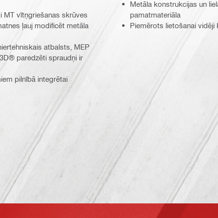
Metāla konstrukcijas un li
ti MT vītņgriešanas skrūves
pamatmateriāla
atnes ļauj modificēt metāla
Piemērots lietošanai vidēji
iertehniskais atbalsts, MEP
3D® paredzēti spraudņi ir
miem pilnībā integrētai