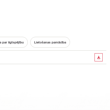
 par ilgtspējību
Lietošanas pamācība
LEJUP