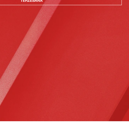
TĒRZĒŠANA