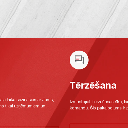
Tērzēšana
jā laikā sazināsies ar Jums,
Izmantojiet Tērzēšanas rīku, la
jams tikai uzņēmumiem un
komandu. Šis pakalpojums ir pi