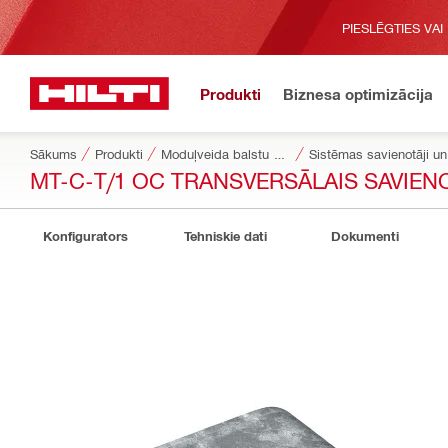
PIESLĒGTIES VAI
Produkti
Biznesa optimizācija
Sākums
Produkti
Moduļveida balstu sistēmas
Sistēmas savienotāji un 
MT-C-T/1 OC TRANSVERSĀLAIS SAVIEN
Konfigurators
Tehniskie dati
Dokumenti