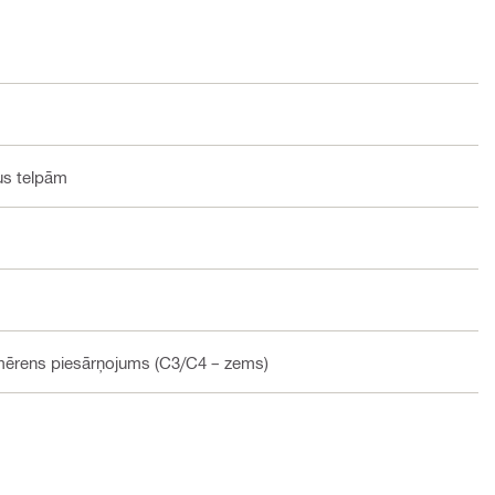
pus telpām
 mērens piesārņojums (C3/C4 – zems)