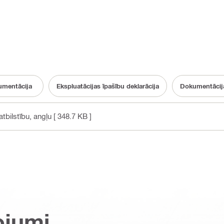
mentācija
Ekspluatācijas īpašību deklarācija
Dokumentācija
tbilstību
, angļu
[ 348.7 KB ]
ojumi