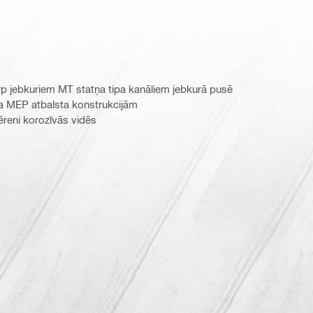
rp jebkuriem MT statņa tipa kanāliem jebkurā pusē
a MEP atbalsta konstrukcijām
reni korozīvās vidēs