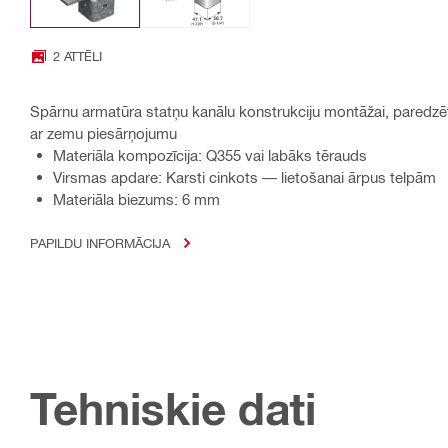
2 ATTĒLI
Spārnu armatūra statņu kanālu konstrukciju montāžai, paredz
ar zemu piesārņojumu
Materiāla kompozīcija: Q355 vai labāks tērauds
Virsmas apdare: Karsti cinkots — lietošanai ārpus telpām
Materiāla biezums: 6 mm
PAPILDU INFORMĀCIJA
Tehniskie dati