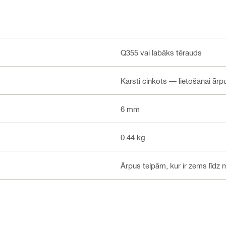
Q355 vai labāks tērauds
Karsti cinkots — lietošanai ār
6 mm
0.44 kg
Ārpus telpām, kur ir zems līdz