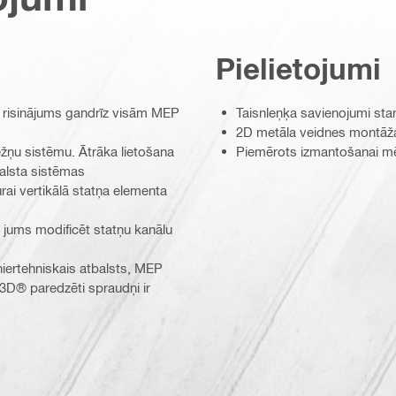
Pielietojumi
 risinājums gandrīz visām MEP
Taisnleņķa savienojumi sta
2D metāla veidnes montāž
ežņu sistēmu. Ātrāka lietošana
Piemērots izmantošanai mē
alsta sistēmas
urai vertikālā statņa elementa
 jums modificēt statņu kanālu
iertehniskais atbalsts, MEP
3D® paredzēti spraudņi ir