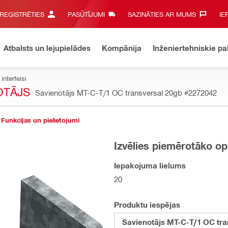
 REĢISTRĒTIES
PASŪTĪJUMI
SAZINĀTIES AR MUMS‎
IE
Atbalsts un lejupielādes
Kompānija
Inženiertehniskie p
interfeisi
OTĀJS
Savienotājs MT-C-T/1 OC transversal 20gb
#2272042
Funkcijas un pielietojumi
Izvēlies piemērotāko op
Iepakojuma lielums
20
Produktu iespējas
Savienotājs MT-C-T/1 OC tra