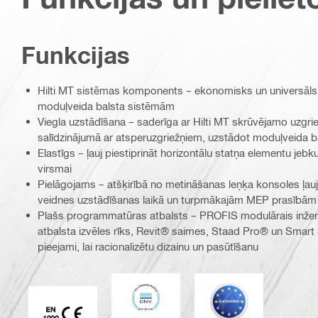
Funkcijas
Hilti MT sistēmas komponents – ekonomisks un universāls
moduļveida balsta sistēmām
Viegla uzstādīšana – saderīga ar Hilti MT skrūvējamo uzgri
salīdzinājumā ar atsperuzgriežņiem, uzstādot moduļveida b
Elastīgs – ļauj piestiprināt horizontālu statņa elementu jebk
virsmai
Pielāgojams – atšķirībā no metināšanas leņķa konsoles ļauj
veidnes uzstādīšanas laikā un turpmākajām MEP prasībām
Plašs programmatūras atbalsts – PROFIS modulārais inžen
atbalsta izvēles rīks, Revit® saimes, Staad Pro® un Smart 
pieejami, lai racionalizētu dizainu un pasūtīšanu
DNV
Eurocode
CE EN 1090 marķējums