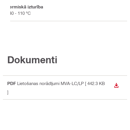
Termiskā izturība
-40 - 110 °C
Dokumenti
PDF
Lietošanas norādījumi MVA-LC/LP
[ 442.3 KB
LEJUP
]