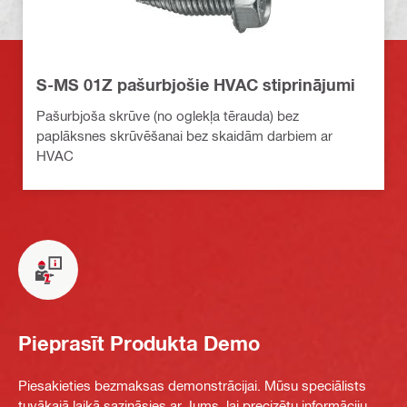
S-MS 01Z pašurbjošie HVAC stiprinājumi
Pašurbjoša skrūve (no oglekļa tērauda) bez
paplāksnes skrūvēšanai bez skaidām darbiem ar
HVAC
Pieprasīt Produkta Demo
Piesakieties bezmaksas demonstrācijai. Mūsu speciālists
tuvākajā laikā sazināsies ar Jums, lai precizētu informāciju