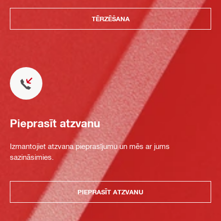
TĒRZĒŠANA
Pieprasīt atzvanu
Izmantojiet atzvana pieprasījumu un mēs ar jums
sazināsimies.
PIEPRASĪT ATZVANU