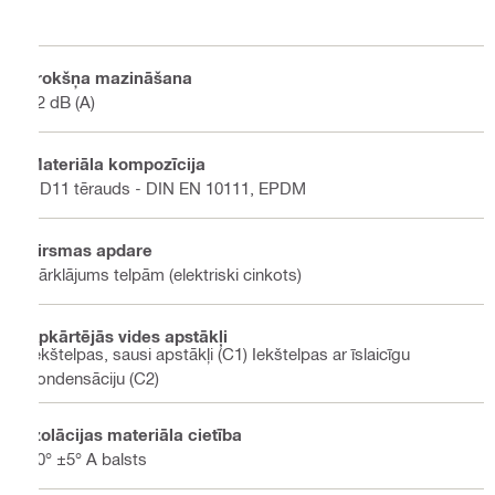
Trokšņa mazināšana
12 dB (A)
Materiāla kompozīcija
DD11 tērauds - DIN EN 10111, EPDM
Virsmas apdare
Pārklājums telpām (elektriski cinkots)
Apkārtējās vides apstākļi
Iekštelpas, sausi apstākļi (C1) Iekštelpas ar īslaicīgu
kondensāciju (C2)
Izolācijas materiāla cietība
40° ±5° A balsts