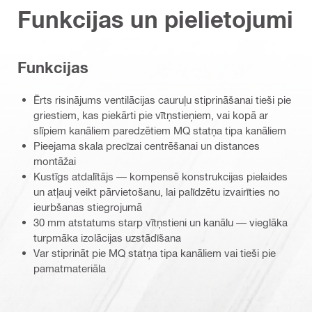
Funkcijas un pielietojumi
Funkcijas
Ērts risinājums ventilācijas cauruļu stiprināšanai tieši pie
griestiem, kas piekārti pie vītņstieņiem, vai kopā ar
slīpiem kanāliem paredzētiem MQ statņa tipa kanāliem
Pieejama skala precīzai centrēšanai un distances
montāžai
Kustīgs atdalītājs — kompensē konstrukcijas pielaides
un atļauj veikt pārvietošanu, lai palīdzētu izvairīties no
ieurbšanas stiegrojumā
30 mm atstatums starp vītņstieni un kanālu — vieglāka
turpmāka izolācijas uzstādīšana
Var stiprināt pie MQ statņa tipa kanāliem vai tieši pie
pamatmateriāla