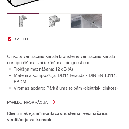
3 ATTĒLI
Cinkots ventilācijas kanāla kronšteins ventilācijas kanālu
nostiprināšanai vai iekāršanai pie griestiem
Trokšņa mazināšana: 12 dB (A)
Materiāla kompozīcija: DD11 tērauds - DIN EN 10111,
EPDM
Virsmas apdare: Pārklājums telpām (elektriski cinkots)
PAPILDU INFORMĀCIJA
Klienti meklēja arī
montāžas
,
sistēma
,
vēdināšana
,
ventilācija
vai
konsole
.