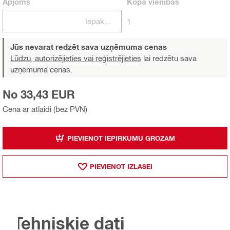
Apjoms
Kopā
vienības
Iepakojumi
1
Jūs nevarat redzēt sava uzņēmuma cenas
Lūdzu, autorizējieties vai reģistrējieties
lai redzētu sava
uzņēmuma cenas.
No 33,43 EUR
Cena ar atlaidi (bez PVN)
PIEVIENOT IEPIRKUMU GROZAM
PIEVIENOT IZLASEI
Tehniskie dati