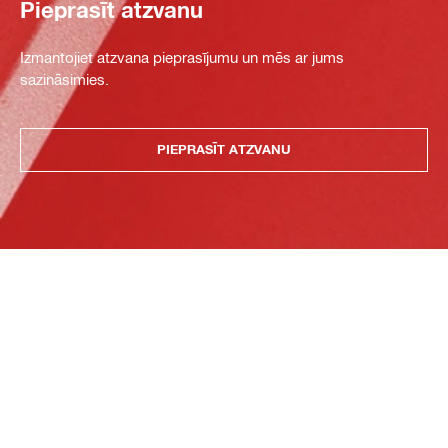
Pieprasīt atzvanu
Izmantojiet atzvana pieprasījumu un mēs ar jums
sazināsimies.
PIEPRASĪT ATZVANU