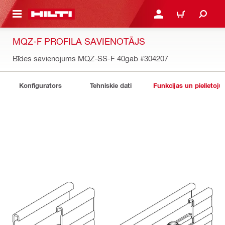
 GALVENO SATURU
PIESLĒGTIES VAI REĢIST
IEPIRKŠANĀS GR
MQZ-F PROFILA SAVIENOTĀJS
Bīdes savienojums MQZ-SS-F 40gab
#304207
Konfigurators
Tehniskie dati
Funkcijas un pielietoju