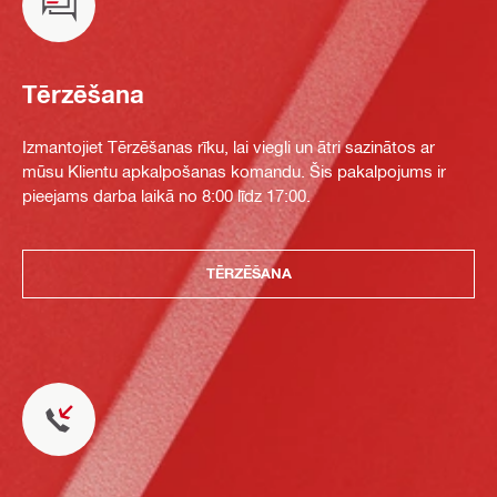
Tērzēšana
Izmantojiet Tērzēšanas rīku, lai viegli un ātri sazinātos ar
mūsu Klientu apkalpošanas komandu. Šis pakalpojums ir
pieejams darba laikā no 8:00 līdz 17:00.
TĒRZĒŠANA