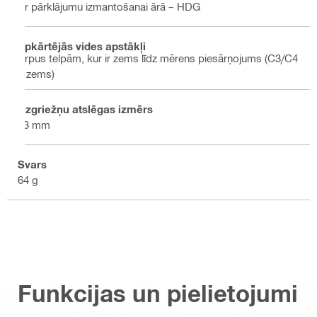
Ar pārklājumu izmantošanai ārā – HDG
Apkārtējās vides apstākļi
Ārpus telpām, kur ir zems līdz mērens piesārņojums (C3/C4
– zems)
Uzgriežņu atslēgas izmērs
13 mm
Svars
64 g
Funkcijas un pielietojumi