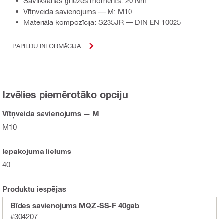
Savilkšanas griezes moments: 20 Nm
Vītņveida savienojums — M: M10
Materiāla kompozīcija: S235JR — DIN EN 10025
PAPILDU INFORMĀCIJA
Izvēlies piemērotāko opciju
Vītņveida savienojums — M
M10
Iepakojuma lielums
40
Produktu iespējas
Bīdes savienojums MQZ-SS-F 40gab
#304207