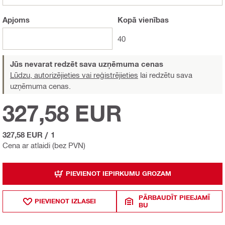
Apjoms
Kopā
vienības
40
Jūs nevarat redzēt sava uzņēmuma cenas
Lūdzu, autorizējieties vai reģistrējieties
lai redzētu sava
uzņēmuma cenas.
327,58 EUR
327,58 EUR
/
1
Cena ar atlaidi (bez PVN)
PIEVIENOT IEPIRKUMU GROZAM
PĀRBAUDĪT PIEEJAMĪ
PIEVIENOT IZLASEI
BU