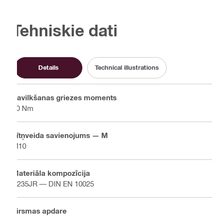
Tehniskie dati
Details
Technical illustrations
Savilkšanas griezes moments
20 Nm
Vītņveida savienojums — M
M10
Materiāla kompozīcija
S235JR — DIN EN 10025
Virsmas apdare