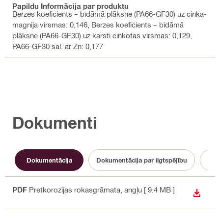
Papildu Informācija par produktu
Berzes koeficients – bīdāmā plāksne (PA66-GF30) uz cinka-
magnija virsmas: 0,146, Berzes koeficients – bīdāmā
plāksne (PA66-GF30) uz karsti cinkotas virsmas: 0,129,
PA66-GF30 sal. ar Zn: 0,177
Dokumenti
Dokumentācija
Dokumentācija par ilgtspējību
Lie
PDF
Pretkorozijas rokasgrāmata
, angļu
[ 9.4 MB ]
LEJUP