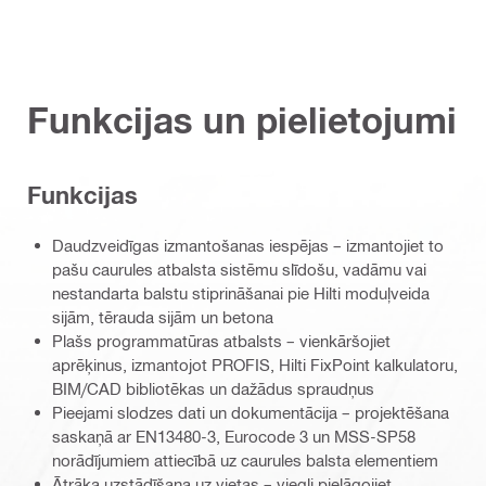
Funkcijas un pielietojumi
Funkcijas
Daudzveidīgas izmantošanas iespējas – izmantojiet to
pašu caurules atbalsta sistēmu slīdošu, vadāmu vai
nestandarta balstu stiprināšanai pie Hilti moduļveida
sijām, tērauda sijām un betona
Plašs programmatūras atbalsts – vienkāršojiet
aprēķinus, izmantojot PROFIS, Hilti FixPoint kalkulatoru,
BIM/CAD bibliotēkas un dažādus spraudņus
Pieejami slodzes dati un dokumentācija – projektēšana
saskaņā ar EN13480-3, Eurocode 3 un MSS-SP58
norādījumiem attiecībā uz caurules balsta elementiem
Ātrāka uzstādīšana uz vietas – viegli pielāgojiet