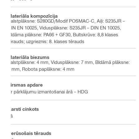
Materiāla kompozīcija
Balstplāksne: S280GD/Modif POSMAC-C, Aiļi: S235JR –
DIN EN 10025, Vidusplāksne: S235JR – DIN EN 10025,
Bīdāma plāksne: PA66 + GF30, Bultskrūve: 8,8 klases
tērauds; uzgrieznis: 8. klases tērauds
Materiāla biezums
balstplāksne: 4 mm, Vidusplāksne: 7 mm, Bīdāmā plāksne:
3 mm, Robota paplāksne: 4 mm
Virsmas apdare
Ar pārklājumu izmantošanai ārā – HDG
Karsti cinkots
Jā
Nerūsošais tērauds