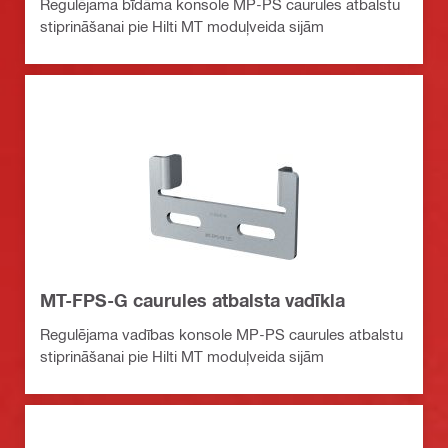
Regulējama bīdāma konsole MP-PS caurules atbalstu
stiprināšanai pie Hilti MT moduļveida sijām
MT-FPS-G caurules atbalsta vadīkla
Regulējama vadības konsole MP-PS caurules atbalstu
stiprināšanai pie Hilti MT moduļveida sijām