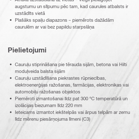
augstumu un slīpumu pēc tam, kad caurules atbalsts ir
uzstādīts vietā
Plašāks spaiļu diapazons – piemērots dažādām
caurulēm ar vai bez papildu starpslāņa
Pielietojumi
Cauruļu stiprināšana pie tērauda sijām, betona vai Hilti
moduļveida balsta sijām
Cauruļu uzstādīšana piekrastes rūpniecības,
elektroenerģijas ražošanas, farmācijas, elektronikas vai
automobiļu ražošanas objektos
Piemēroti izmantošanai līdz pat 300 °C temperatūrā un
izolācijas biezumam līdz 220 mm
Ieteicams izmantot iekštelpās vai ārpus telpām ar zemu
līdz mērenu piesārņojuma līmeni (C3)