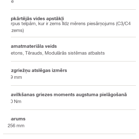
Nē
Apkārtējās vides apstākļi
Ārpus telpām, kur ir zems līdz mērens piesārņojums (C3/C4
– zems)
Pamatmateriāla veids
Betons, Tērauds, Modulārās sistēmas atbalsts
Uzgriežņu atslēgas izmērs
19 mm
Savilkšanas griezes moments augstuma pielāgošanā
50 Nm
Garums
256 mm