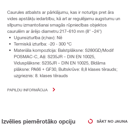
Caurules atbalsts ar pārklājumu, kas ir noturīgs pret āra
vides apstākļu iedarbību, kā arī ar regulējamu augstumu un
slīpumu izmantošanai smagās rūpniecības objektos
caurulēm ar ārējo diametru 217–610 mm (8" –24")
Ugunsizturība (ir/nav): Nē
Termiskā izturība: -20 - 300 °C
Materiāla kompozīcija: Balstplāksne: S280GD/Modif
POSMAC-C, Aiļi: S235JR – DIN EN 10025,
Vidusplāksne: S235JR – DIN EN 10025, Bīdāma
plāksne: PA66 + GF30, Bultskrūve: 8,8 klases tērauds;
uzgrieznis: 8. klases tērauds
PAPILDU INFORMĀCIJA
Izvēlies piemērotāko opciju
SĀKT NO JAUNA