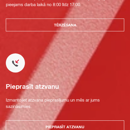
pieejams darba laikā no 8:00 līdz 17:00.
TĒRZĒŠANA
Pieprasīt atzvanu
Izmantojiet atzvana pieprasījumu un mēs ar jums
sazināsimies.
PIEPRASĪT ATZVANU