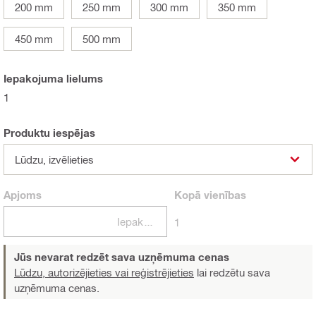
200 mm
250 mm
300 mm
350 mm
450 mm
500 mm
Iepakojuma lielums
1
Produktu iespējas
Lūdzu, izvēlieties
Apjoms
Kopā
vienības
Iepakojumi
1
Jūs nevarat redzēt sava uzņēmuma cenas
Lūdzu, autorizējieties vai reģistrējieties
lai redzētu sava
uzņēmuma cenas.