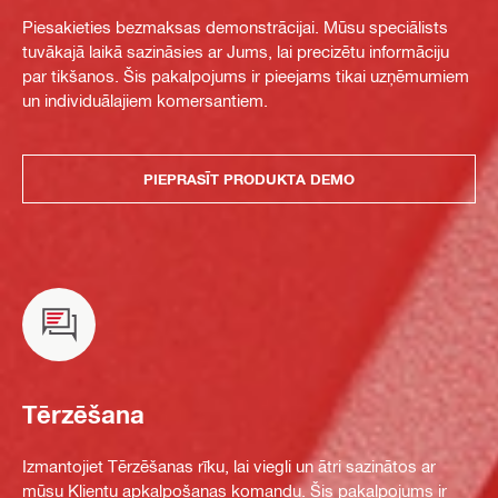
Piesakieties bezmaksas demonstrācijai. Mūsu speciālists
tuvākajā laikā sazināsies ar Jums, lai precizētu informāciju
par tikšanos. Šis pakalpojums ir pieejams tikai uzņēmumiem
un individuālajiem komersantiem.
PIEPRASĪT PRODUKTA DEMO
Tērzēšana
Izmantojiet Tērzēšanas rīku, lai viegli un ātri sazinātos ar
mūsu Klientu apkalpošanas komandu. Šis pakalpojums ir