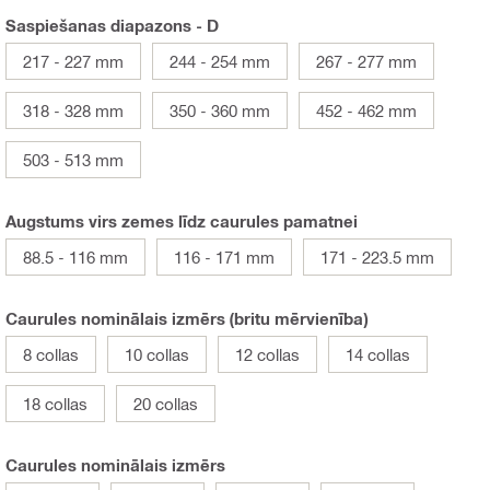
Saspiešanas diapazons - D
217 - 227 mm
244 - 254 mm
267 - 277 mm
318 - 328 mm
350 - 360 mm
452 - 462 mm
503 - 513 mm
Augstums virs zemes līdz caurules pamatnei
88.5 - 116 mm
116 - 171 mm
171 - 223.5 mm
Caurules nominālais izmērs (britu mērvienība)
8 collas
10 collas
12 collas
14 collas
18 collas
20 collas
Caurules nominālais izmērs