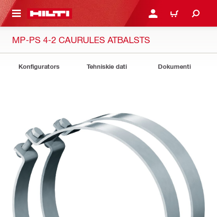
 GALVENO SATURU
PIESLĒGTIES VAI REĢIST
IEPIRKŠANĀS GR
MP-PS 4-2 CAURULES ATBALSTS
Konfigurators
Tehniskie dati
Dokumenti