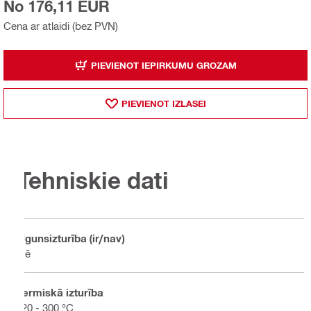
No 176,11 EUR
Cena ar atlaidi (bez PVN)
PIEVIENOT IEPIRKUMU GROZAM
PIEVIENOT IZLASEI
Tehniskie dati
Ugunsizturība (ir/nav)
Nē
Termiskā izturība
-20 - 300 °C