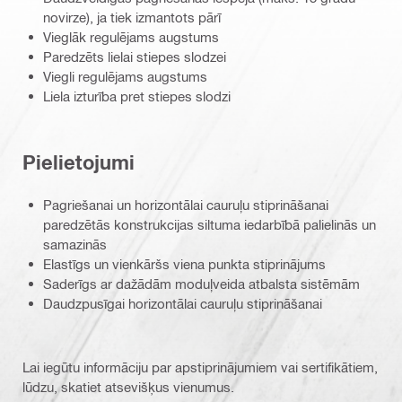
novirze), ja tiek izmantots pārī
Vieglāk regulējams augstums
Paredzēts lielai stiepes slodzei
Viegli regulējams augstums
Liela izturība pret stiepes slodzi
Pielietojumi
Pagriešanai un horizontālai cauruļu stiprināšanai
paredzētās konstrukcijas siltuma iedarbībā palielinās un
samazinās
Elastīgs un vienkāršs viena punkta stiprinājums
Saderīgs ar dažādām moduļveida atbalsta sistēmām
Daudzpusīgai horizontālai cauruļu stiprināšanai
Lai iegūtu informāciju par apstiprinājumiem vai sertifikātiem,
lūdzu, skatiet atsevišķus vienumus.