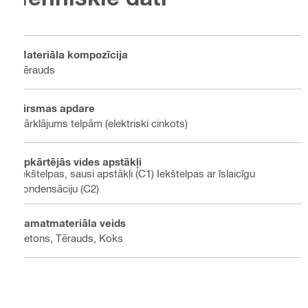
Materiāla kompozīcija
Tērauds
Virsmas apdare
Pārklājums telpām (elektriski cinkots)
Apkārtējās vides apstākļi
Iekštelpas, sausi apstākļi (C1) Iekštelpas ar īslaicīgu
kondensāciju (C2)
Pamatmateriāla veids
Betons, Tērauds, Koks