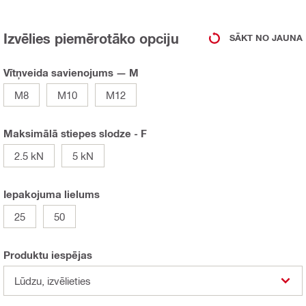
Izvēlies piemērotāko opciju
SĀKT NO JAUNA
Vītņveida savienojums — M
M8
M10
M12
Maksimālā stiepes slodze - F
2.5 kN
5 kN
Iepakojuma lielums
25
50
Produktu iespējas
Lūdzu, izvēlieties