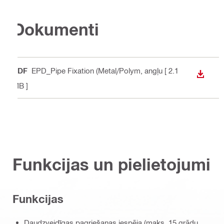
Dokumenti
PDF
EPD_Pipe Fixation (Metal/Polym
, angļu
[ 2.1
LEJUP
MB ]
Funkcijas un pielietojumi
Funkcijas
Daudzveidīgas pagriešanas iespēja (maks. 15 grādu