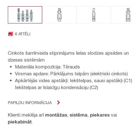
6 ATTĒLI
Cinkots šarnīrveida stiprinājums lielas slodzes apsildes un
dzeses sistēmām
Materiāla kompozīcija: Tērauds
Virsmas apdare: Pārklājums telpām (elektriski cinkots)
Apkārtējās vides apstākļi: Iekštelpas, sausi apstākļi (C1)
Iekštelpas ar īslaicīgu kondensāciju (C2)
PAPILDU INFORMĀCIJA
Klienti meklēja arī
montāžas
,
sistēma
,
piekares
vai
piekabināt
.