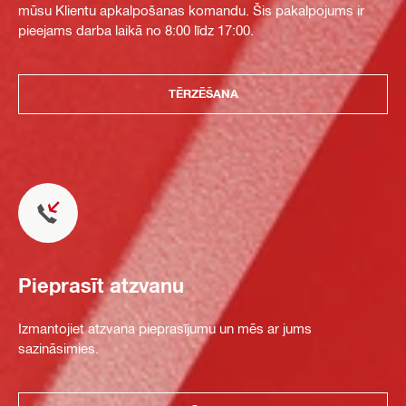
mūsu Klientu apkalpošanas komandu. Šis pakalpojums ir
pieejams darba laikā no 8:00 līdz 17:00.
TĒRZĒŠANA
Pieprasīt atzvanu
Izmantojiet atzvana pieprasījumu un mēs ar jums
sazināsimies.