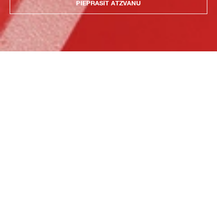
PIEPRASĪT ATZVANU