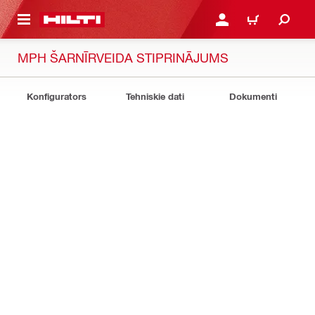
 GALVENO SATURU
PIESLĒGTIES VAI REĢIST
IEPIRKŠANĀS GR
MPH ŠARNĪRVEIDA STIPRINĀJUMS
Konfigurators
Tehniskie dati
Dokumenti