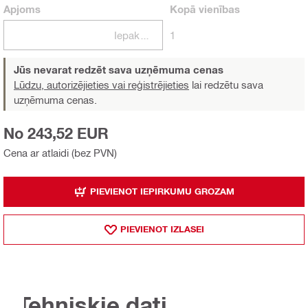
Apjoms
Kopā
vienības
Iepakojumi
1
Jūs nevarat redzēt sava uzņēmuma cenas
Lūdzu, autorizējieties vai reģistrējieties
lai redzētu sava
uzņēmuma cenas.
No 243,52 EUR
Cena ar atlaidi (bez PVN)
PIEVIENOT IEPIRKUMU GROZAM
PIEVIENOT IZLASEI
Tehniskie dati