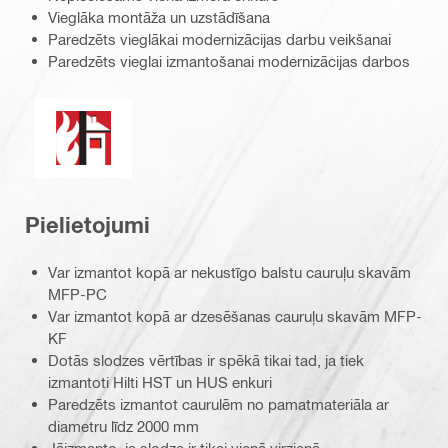
Vieglāka montāža un uzstādīšana
Paredzēts vieglākai modernizācijas darbu veikšanai
Paredzēts vieglai izmantošanai modernizācijas darbos
Fireresistance.eps (51753)
Pielietojumi
Var izmantot kopā ar nekustīgo balstu cauruļu skavām
MFP-PC
Var izmantot kopā ar dzesēšanas cauruļu skavām MFP-
KF
Dotās slodzes vērtības ir spēkā tikai tad, ja tiek
izmantoti Hilti HST un HUS enkuri
Paredzēts izmantot caurulēm no pamatmateriāla ar
diametru līdz 2000 mm
Jāizmanto, ja slodze ir tikai vienā virzienā