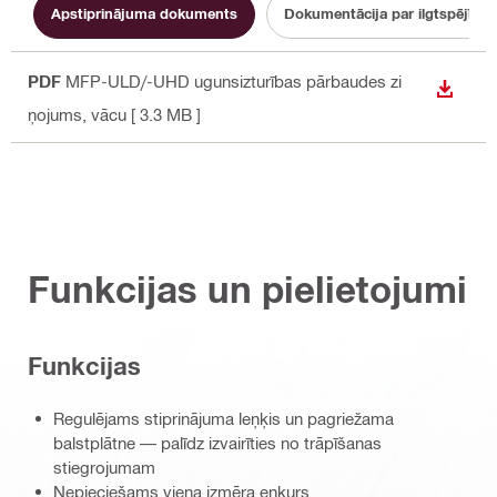
Apstiprinājuma dokuments
Dokumentācija par ilgtspējību
PDF
MFP-ULD/-UHD ugunsizturības pārbaudes zi
LEJUP
ņojums
, vācu
[ 3.3 MB ]
Funkcijas un pielietojumi
Funkcijas
Regulējams stiprinājuma leņķis un pagriežama
balstplātne — palīdz izvairīties no trāpīšanas
stiegrojumam
Nepieciešams viena izmēra enkurs