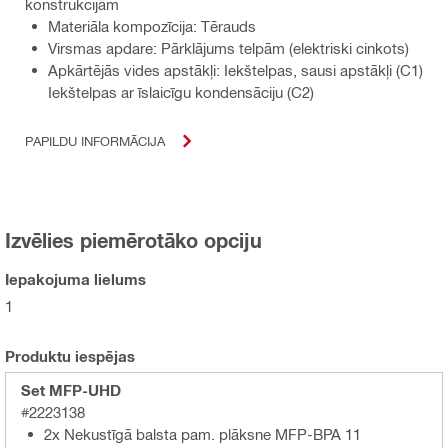
konstrukcijām
Materiāla kompozīcija: Tērauds
Virsmas apdare: Pārklājums telpām (elektriski cinkots)
Apkārtējās vides apstākļi: Iekštelpas, sausi apstākļi (C1)
Iekštelpas ar īslaicīgu kondensāciju (C2)
PAPILDU INFORMĀCIJA
Izvēlies piemērotāko opciju
Iepakojuma lielums
1
Produktu iespējas
Set MFP-UHD
#2223138
2x Nekustīgā balsta pam. plāksne MFP-BPA 11