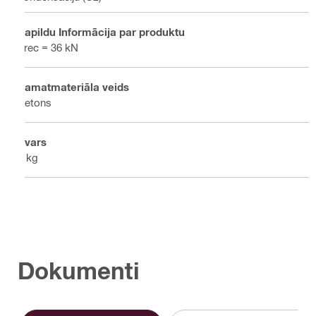
Papildu Informācija par produktu
Frec = 36 kN
Pamatmateriāla veids
Betons
Svars
9 kg
Dokumenti