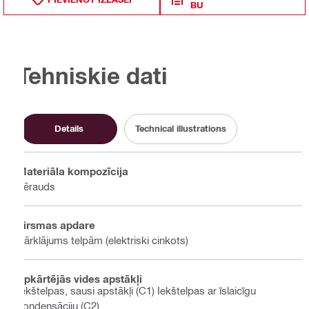
BU
Tehniskie dati
Details
Technical illustrations
Materiāla kompozīcija
Tērauds
Virsmas apdare
Pārklājums telpām (elektriski cinkots)
Apkārtējās vides apstākļi
Iekštelpas, sausi apstākļi (C1) Iekštelpas ar īslaicīgu
kondensāciju (C2)