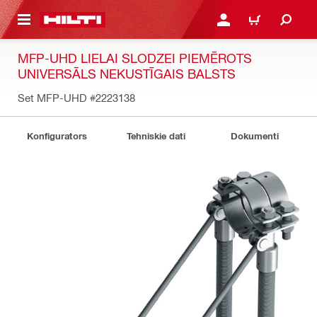
 GALVENO SATURU
PIESLĒGTIES VAI REĢIST
IEPIRKŠANĀS GR
MFP-UHD LIELAI SLODZEI PIEMĒROTS
UNIVERSĀLS NEKUSTĪGAIS BALSTS
Set MFP-UHD
#2223138
Konfigurators
Tehniskie dati
Dokumenti