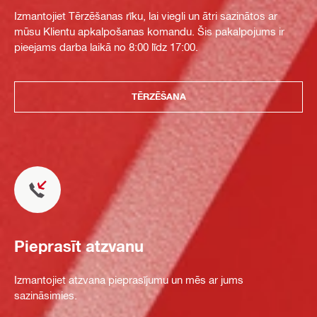
Izmantojiet Tērzēšanas rīku, lai viegli un ātri sazinātos ar
mūsu Klientu apkalpošanas komandu. Šis pakalpojums ir
pieejams darba laikā no 8:00 līdz 17:00.
TĒRZĒŠANA
Pieprasīt atzvanu
Izmantojiet atzvana pieprasījumu un mēs ar jums
sazināsimies.