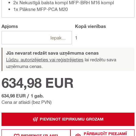
2x Nekustīgā balsta kompl MFP-BRH M16 kompl
1x Plāksne MFP-PCA M20
Apjoms
Kopā
vienības
Iepakojumi
1
Jūs nevarat redzēt sava uzņēmuma cenas
Lūdzu, autorizējieties vai reģistrējieties
lai redzētu sava
uzņēmuma cenas.
634,98 EUR
634,98 EUR
/
1 gab.
Cena ar atlaidi (bez PVN)
PIEVIENOT IEPIRKUMU GROZAM
PĀRBAUDĪT PIEEJAMĪ
PIEVIENOT IZLASEI