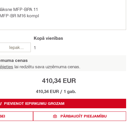
plāksne MFP-BPA 11
l MFP-BR M16 kompl
Kopā
vienības
Iepakojumi
1
ņēmuma cenas
ējieties
lai redzētu sava uzņēmuma cenas.
410,34 EUR
410,34 EUR
/
1 gab.
PIEVIENOT IEPIRKUMU GROZAM
SEI
PĀRBAUDĪT PIEEJAMĪBU