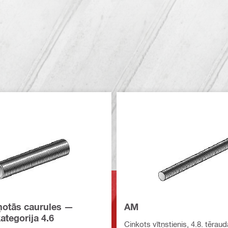
ņotās caurules —
AM
ategorija 4.6
Cinkots vītņstienis, 4.8. tēraud