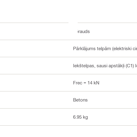
Tērauds
Pārklājums telpām (elektriski ci
Iekštelpas, sausi apstākļi (C1) 
Frec = 14 kN
Betons
6.95 kg