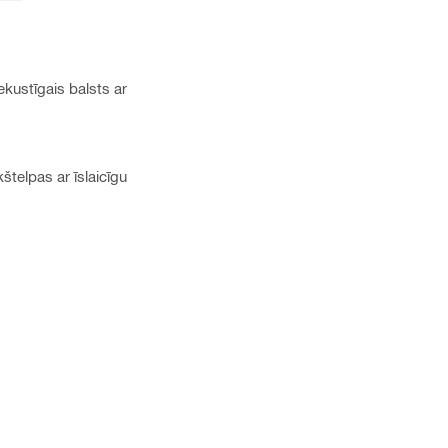
ekustīgais balsts ar
štelpas ar īslaicīgu