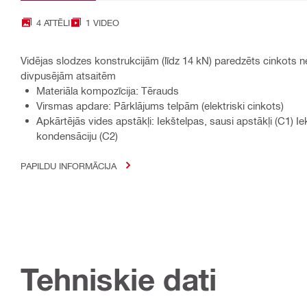
4 ATTĒLI
1 VIDEO
Vidējas slodzes konstrukcijām (līdz 14 kN) paredzēts cinkots n
divpusējām atsaitēm
Materiāla kompozīcija: Tērauds
Virsmas apdare: Pārklājums telpām (elektriski cinkots)
Apkārtējās vides apstākļi: Iekštelpas, sausi apstākļi (C1) Iek
kondensāciju (C2)
PAPILDU INFORMĀCIJA
Tehniskie dati