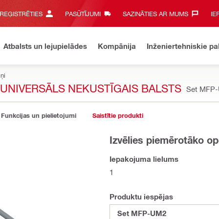
 REĢISTRĒTIES
PASŪTĪJUMI
SAZINĀTIES AR MUMS‎
IE
Atbalsts un lejupielādes
Kompānija
Inženiertehniskie p
ņi
 UNIVERSĀLS NEKUSTĪGAIS BALSTS
Set MFP
Funkcijas un pielietojumi
Saistītie produkti
Izvēlies piemērotāko op
Iepakojuma lielums
1
Produktu iespējas
Set MFP-UM2