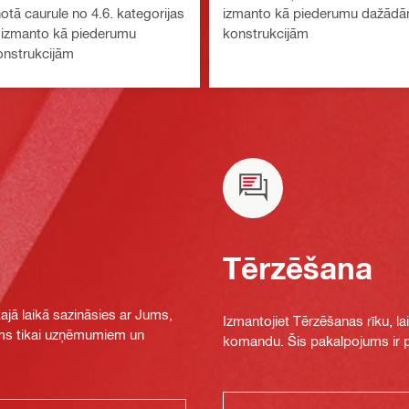
otā caurule no 4.6. kategorijas
izmanto kā piederumu dažād
 izmanto kā piederumu
konstrukcijām
nstrukcijām
Tērzēšana
jā laikā sazināsies ar Jums,
Izmantojiet Tērzēšanas rīku, la
jams tikai uzņēmumiem un
komandu. Šis pakalpojums ir pi