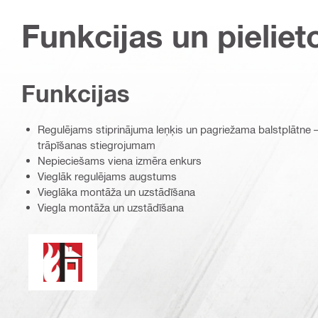
Funkcijas un pieliet
Funkcijas
Regulējams stiprinājuma leņķis un pagriežama balstplātne — 
trāpīšanas stiegrojumam
Nepieciešams viena izmēra enkurs
Vieglāk regulējams augstums
Vieglāka montāža un uzstādīšana
Viegla montāža un uzstādīšana
Fireresistance.eps (51753)