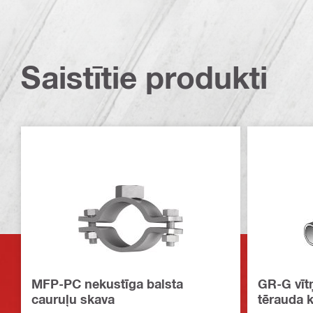
Saistītie produkti
MFP-PC nekustīga balsta
GR-G vīt
cauruļu skava
tērauda k