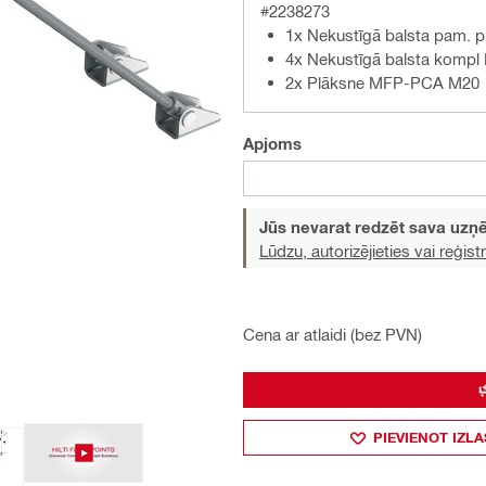
#2238273
1x Nekustīgā balsta pam. 
4x Nekustīgā balsta komp
2x Plāksne MFP-PCA M20
Apjoms
Jūs nevarat redzēt sava uz
Lūdzu, autorizējieties vai reģistr
Cena ar atlaidi (bez PVN)
PIEVIENOT IZLA