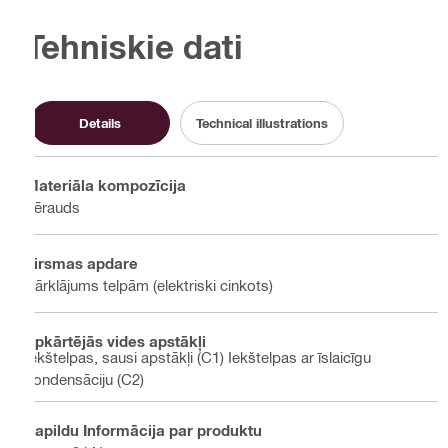
Tehniskie dati
Details
Technical illustrations
Materiāla kompozīcija
Tērauds
Virsmas apdare
Pārklājums telpām (elektriski cinkots)
Apkārtējās vides apstākļi
Iekštelpas, sausi apstākļi (C1) Iekštelpas ar īslaicīgu
kondensāciju (C2)
Papildu Informācija par produktu