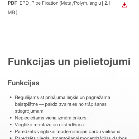
PDF
EPD_Pipe Fixation (Metal/Polym
, angļu
[ 2.1
LEJUP
MB ]
Funkcijas un pielietojumi
Funkcijas
Regulējams stiprinājuma leņķis un pagriežama
balstplātne — palīdz izvairīties no trāpīšanas
stiegrojumam
Nepieciešams viena izmēra enkurs
Vieglāka montāža un uzstādīšana
Paredzēts vieglākai modernizācijas darbu veikšanai
Paredzēts vieglai izmantošanai modernizācijas darbos