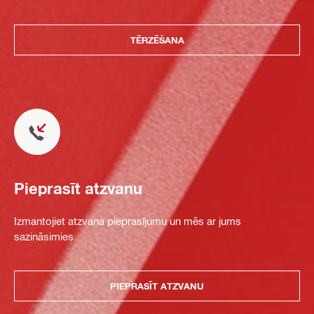
TĒRZĒŠANA
Pieprasīt atzvanu
Izmantojiet atzvana pieprasījumu un mēs ar jums
sazināsimies.
PIEPRASĪT ATZVANU