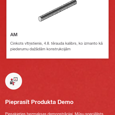
AM
Cinkots vītņstienis, 4.8. tērauda kalibrs, ko izmanto kā
piederumu dažādām konstrukcijām
Pieprasīt Produkta Demo
Piesakieties bezmaksas demonstrācijai. Mūsu speciālists