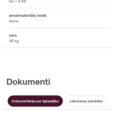
Frec = 8 kN
Pamatmateriāla veids
Betons
Svars
5.06 kg
Dokumenti
Dokumentācija par ilgtspējību
Lietošanas pamācība