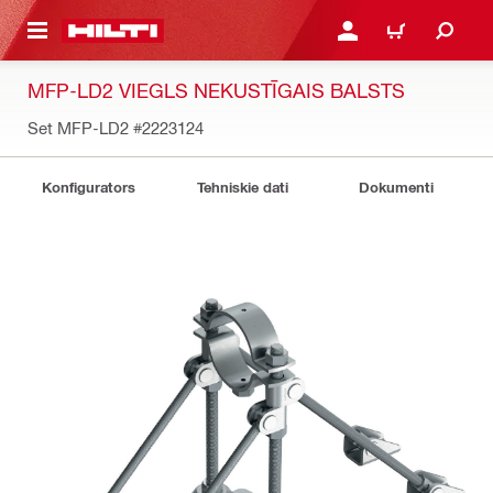
 GALVENO SATURU
PIESLĒGTIES VAI REĢIST
IEPIRKŠANĀS GR
MFP-LD2 VIEGLS NEKUSTĪGAIS BALSTS
Set MFP-LD2
#2223124
Konfigurators
Tehniskie dati
Dokumenti