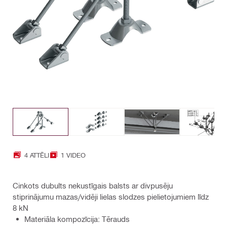
4 ATTĒLI
1 VIDEO
Cinkots dubults nekustīgais balsts ar divpusēju
stiprinājumu mazas/vidēji lielas slodzes pielietojumiem līdz
8 kN
Materiāla kompozīcija: Tērauds