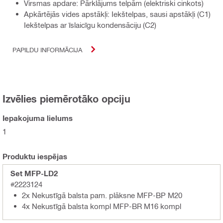
Virsmas apdare: Pārklājums telpām (elektriski cinkots)
Apkārtējās vides apstākļi: Iekštelpas, sausi apstākļi (C1)
Iekštelpas ar īslaicīgu kondensāciju (C2)
PAPILDU INFORMĀCIJA
Izvēlies piemērotāko opciju
Iepakojuma lielums
1
Produktu iespējas
Set MFP-LD2
#2223124
2x Nekustīgā balsta pam. plāksne MFP-BP M20
4x Nekustīgā balsta kompl MFP-BR M16 kompl