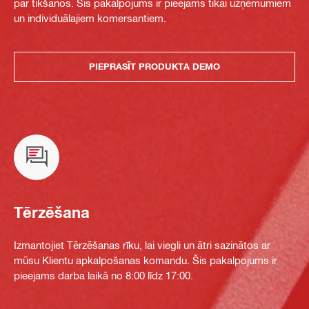
par tikšanos. Šis pakalpojums ir pieejams tikai uzņēmumiem
un individuālajiem komersantiem.
PIEPRASĪT PRODUKTA DEMO
Tērzēšana
Izmantojiet Tērzēšanas rīku, lai viegli un ātri sazinātos ar
mūsu Klientu apkalpošanas komandu. Šis pakalpojums ir
pieejams darba laikā no 8:00 līdz 17:00.