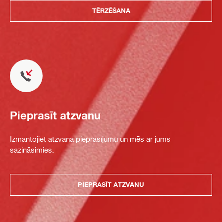
TĒRZĒŠANA
Pieprasīt atzvanu
Izmantojiet atzvana pieprasījumu un mēs ar jums
sazināsimies.
PIEPRASĪT ATZVANU