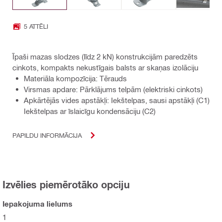
5 ATTĒLI
Īpaši mazas slodzes (līdz 2 kN) konstrukcijām paredzēts
cinkots, kompakts nekustīgais balsts ar skaņas izolāciju
Materiāla kompozīcija: Tērauds
Virsmas apdare: Pārklājums telpām (elektriski cinkots)
Apkārtējās vides apstākļi: Iekštelpas, sausi apstākļi (C1)
Iekštelpas ar īslaicīgu kondensāciju (C2)
PAPILDU INFORMĀCIJA
Izvēlies piemērotāko opciju
Iepakojuma lielums
1