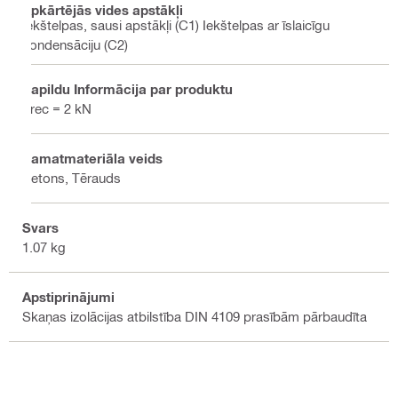
Apkārtējās vides apstākļi
Iekštelpas, sausi apstākļi (C1) Iekštelpas ar īslaicīgu
kondensāciju (C2)
Papildu Informācija par produktu
Frec = 2 kN
Pamatmateriāla veids
Betons, Tērauds
Svars
1.07 kg
Apstiprinājumi
Skaņas izolācijas atbilstība DIN 4109 prasībām pārbaudīta