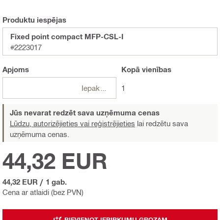
Produktu iespējas
Fixed point compact MFP-CSL-I
#2223017
Apjoms
Kopā
vienības
Iepakojumi
1
Jūs nevarat redzēt sava uzņēmuma cenas
Lūdzu, autorizējieties vai reģistrējieties
lai redzētu sava
uzņēmuma cenas.
44,32 EUR
44,32 EUR
/
1 gab.
Cena ar atlaidi (bez PVN)
PIEVIENOT IEPIRKUMU GROZAM