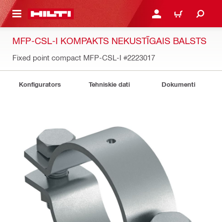
 GALVENO SATURU
PIESLĒGTIES VAI REĢIST
IEPIRKŠANĀS GR
MFP-CSL-I KOMPAKTS NEKUSTĪGAIS BALSTS
Fixed point compact MFP-CSL-I
#2223017
Konfigurators
Tehniskie dati
Dokumenti