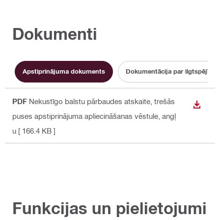
Dokumenti
Apstiprinājuma dokuments
Dokumentācija par ilgtspējību
PDF
Nekustīgo balstu pārbaudes atskaite, trešās
LEJUP
puses apstiprinājuma apliecināšanas vēstule
, angļ
u
[ 166.4 KB ]
Funkcijas un pielietojumi