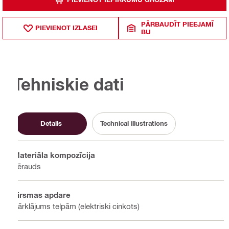
PĀRBAUDĪT PIEEJAMĪ
PIEVIENOT IZLASEI
BU
Tehniskie dati
Details
Technical illustrations
Materiāla kompozīcija
Tērauds
Virsmas apdare
Pārklājums telpām (elektriski cinkots)