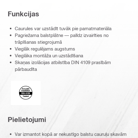
Funkcijas
Caurules var uzstādīt tuvāk pie pamatmateriāla
Pagriežama balstplātne — palīdz izvairīties no
trāpīšanas stiegrojumā
Vieglāk regulējams augstums
Vieglāka montāža un uzstādīšana
Skaņas izolācijas atbilstība DIN 4109 prasībām
pārbaudīta
Acoustic_insulation_4109_EN.eps (51749)
Pielietojumi
Var izmantot kopā ar nekustīgo balstu cauruļu skavām