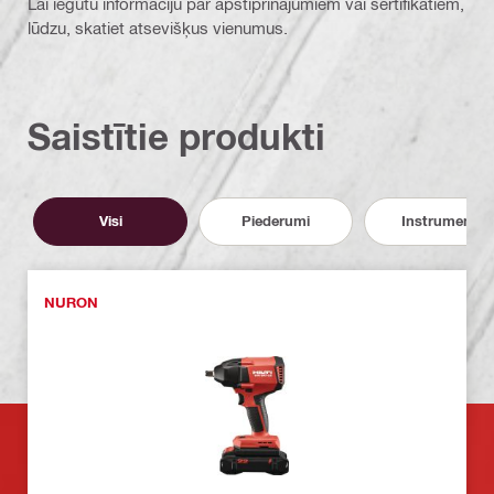
Lai iegūtu informāciju par apstiprinājumiem vai sertifikātiem,
lūdzu, skatiet atsevišķus vienumus.
Saistītie produkti
Visi
Piederumi
Instrumenti
NURON