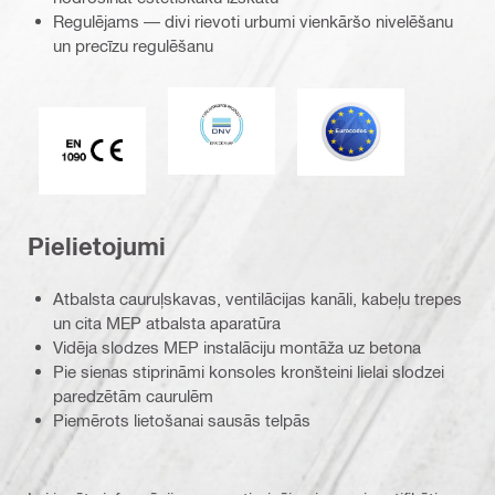
Regulējams — divi rievoti urbumi vienkāršo nivelēšanu
un precīzu regulēšanu
DNV
Eurocode
CE EN 1090 marķējums
Pielietojumi
Atbalsta cauruļskavas, ventilācijas kanāli, kabeļu trepes
un cita MEP atbalsta aparatūra
Vidēja slodzes MEP instalāciju montāža uz betona
Pie sienas stiprināmi konsoles kronšteini lielai slodzei
paredzētām caurulēm
Piemērots lietošanai sausās telpās