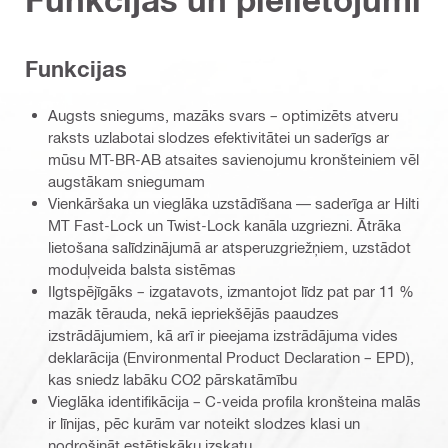
Funkcijas
Augsts sniegums, mazāks svars – optimizēts atveru
raksts uzlabotai slodzes efektivitātei un saderīgs ar
mūsu MT-BR-AB atsaites savienojumu kronšteiniem vēl
augstākam sniegumam
Vienkāršaka un vieglāka uzstādīšana — saderīga ar Hilti
MT Fast-Lock un Twist-Lock kanāla uzgriezni. Ātrāka
lietošana salīdzinājumā ar atsperuzgriežņiem, uzstādot
moduļveida balsta sistēmas
Ilgtspējīgāks – izgatavots, izmantojot līdz pat par 11 %
mazāk tērauda, nekā iepriekšējās paaudzes
izstrādājumiem, kā arī ir pieejama izstrādājuma vides
deklarācija (Environmental Product Declaration – EPD),
kas sniedz labāku CO2 pārskatāmību
Vieglāka identifikācija – C-veida profila kronšteina malās
ir līnijas, pēc kurām var noteikt slodzes klasi un
nodrošināt estētiskāku izskatu