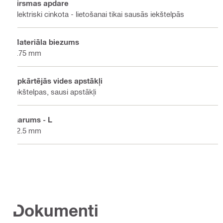
Virsmas apdare
Elektriski cinkota - lietošanai tikai sausās iekštelpās
Materiāla biezums
1.75 mm
Apkārtējās vides apstākļi
Iekštelpas, sausi apstākļi
Garums - L
42.5 mm
Dokumenti