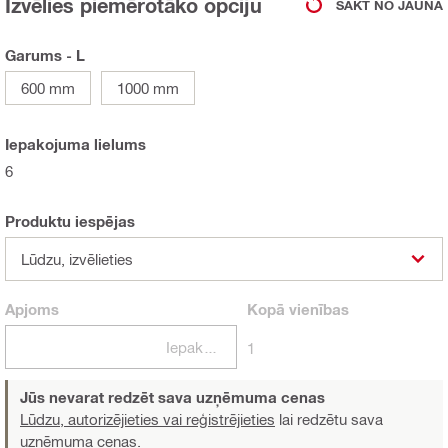
Izvēlies piemērotāko opciju
SĀKT NO JAUNA
Garums - L
600 mm
1000 mm
Iepakojuma lielums
6
Produktu iespējas
Lūdzu, izvēlieties
Apjoms
Kopā
vienības
Iepakojumi
1
Jūs nevarat redzēt sava uzņēmuma cenas
Lūdzu, autorizējieties vai reģistrējieties
lai redzētu sava
uzņēmuma cenas.