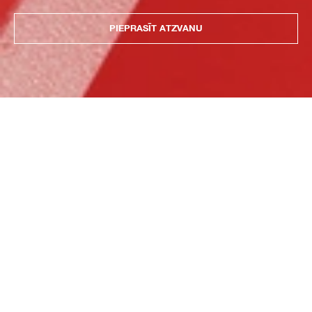
PIEPRASĪT ATZVANU