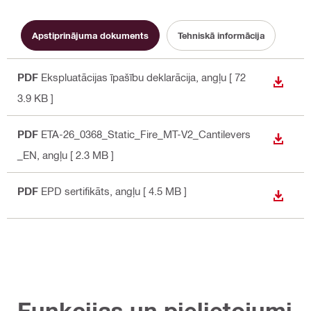
Apstiprinājuma dokuments
Tehniskā informācija
PDF
Ekspluatācijas īpašību deklarācija
, angļu
[ 72
LEJUP
3.9 KB ]
PDF
ETA-26_0368_Static_Fire_MT-V2_Cantilevers
LEJUP
_EN
, angļu
[ 2.3 MB ]
PDF
EPD sertifikāts
, angļu
[ 4.5 MB ]
LEJUP
Funkcijas un pielietojumi