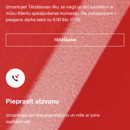
Izmantojiet Tērzēšanas rīku, lai viegli un ātri sazinātos ar
mūsu Klientu apkalpošanas komandu. Šis pakalpojums ir
pieejams darba laikā no 8:00 līdz 17:00.
TĒRZĒŠANA
Pieprasīt atzvanu
Izmantojiet atzvana pieprasījumu un mēs ar jums
sazināsimies.