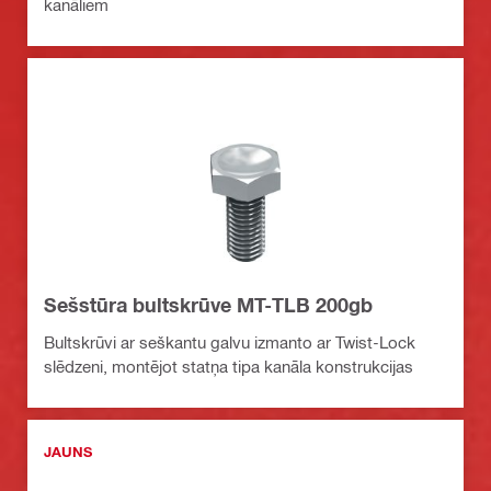
kanāliem
Sešstūra bultskrūve MT-TLB 200gb
Bultskrūvi ar seškantu galvu izmanto ar Twist-Lock
slēdzeni, montējot statņa tipa kanāla konstrukcijas
JAUNS