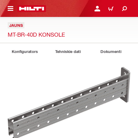
 GALVENO SATURU
PIESLĒGTIES VAI REĢIST
IEPIRKŠANĀS GR
JAUNS
MT-BR-40D KONSOLE
Konfigurators
Tehniskie dati
Dokumenti