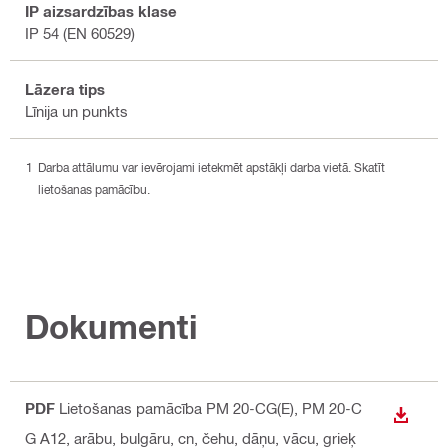
IP aizsardzības klase
IP 54 (EN 60529)
Lāzera tips
Līnija un punkts
Darba attālumu var ievērojami ietekmēt apstākļi darba vietā. Skatīt
lietošanas pamācību.
Dokumenti
PDF
Lietošanas pamācība PM 20-CG(E), PM 20-C
LEJUP
G A12
, arābu, bulgāru, cn, čehu, dāņu, vācu, grieķ