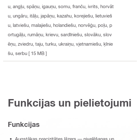
u, angļu, spāņu, igauņu, somu, franču, ivrits, horvāt
u, ungāru, itāļu, japāņu, kazahu, korejiešu, lietuvieš
u, latviešu, malajiešu, holandiešu, norvēģu, poļu, p
ortugāļu, rumāņu, krievu, sardīniešu, slovāku, slov
ēņu, zviedru, taju, turku, ukraiņu, vjetnamiešu, ķīnie
šu, serbu
[ 15 MB ]
Funkcijas un pielietojumi
Funkcijas
Augstākas precizitātes lāzers — nivelēšanas un