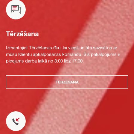
Tērzēšana
Izmantojiet Tērzēšanas rīku, lai viegli un ātri sazinātos ar
mūsu Klientu apkalpošanas komandu. Šis pakalpojums ir
pieejams darba laikā no 8:00 līdz 17:00.
TĒRZĒŠANA