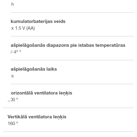
8 h
Akumulatorbaterijas veids
4 x 1.5 V (AA)
Pašpielāgošanās diapazons pie istabas temperatūras
+/-4° °
Pašpielāgošanās laiks
3 s
Horizontālā ventilatora leņķis
200 °
Vertikālā ventilatora leņķis
160 °