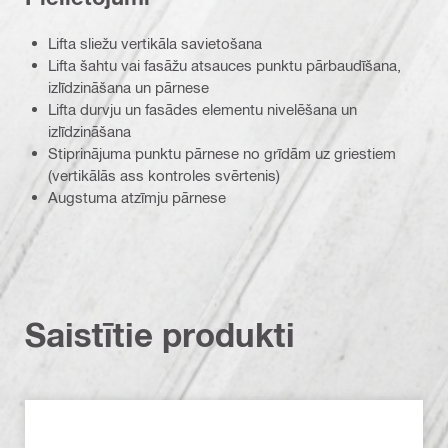
Lifta sliežu vertikāla savietošana
Lifta šahtu vai fasāžu atsauces punktu pārbaudīšana,
izlīdzināšana un pārnese
Lifta durvju un fasādes elementu nivelēšana un
izlīdzināšana
Stiprinājuma punktu pārnese no grīdām uz griestiem
(vertikālās ass kontroles svērtenis)
Augstuma atzīmju pārnese
Saistītie produkti