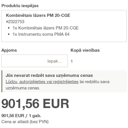
Produktu iespējas
Kombinētais lāzers PM 20-CGE
#2322753
1x Kombinētais lāzers PM 20-CGE
1x Instrumentu soma PMA 64
Apjoms
Kopā
vienības
Iepakojumi
1
Jūs nevarat redzēt sava uzņēmuma cenas
Lūdzu, autorizējieties vai reģistrējieties
lai redzētu sava
uzņēmuma cenas.
901,56 EUR
901,56 EUR
/
1 gab.
Cena ar atlaidi (bez PVN)