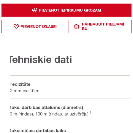
PIEVIENOT IEPIRKUMU GROZAM
PĀRBAUDĪT PIEEJAMĪ
PIEVIENOT IZLASEI
BU
Tehniskie dati
Precizitāte
±2 mm pie 10 m
Maks. darbības attālums (diametrs)
1
40 m (rindas), 100 m (rindas, ar uztvērēju)
Maksimālais darbības laiks