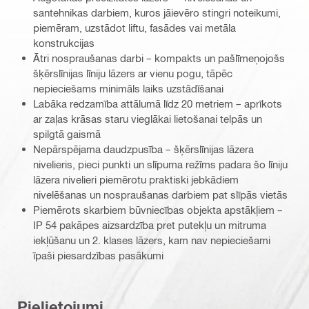
santehnikas darbiem, kuros jāievēro stingri noteikumi,
piemēram, uzstādot liftu, fasādes vai metāla
konstrukcijas
Ātri nospraušanas darbi – kompakts un pašlīmeņojošs
šķērslīnijas līniju lāzers ar vienu pogu, tāpēc
nepieciešams minimāls laiks uzstādīšanai
Labāka redzamība attālumā līdz 20 metriem – aprīkots
ar zaļas krāsas staru vieglākai lietošanai telpās un
spilgtā gaismā
Nepārspējama daudzpusība – šķērslīnijas lāzera
nivelieris, pieci punkti un slīpuma režīms padara šo līniju
lāzera nivelieri piemērotu praktiski jebkādiem
nivelēšanas un nospraušanas darbiem pat slīpās vietās
Piemērots skarbiem būvniecības objekta apstākļiem –
IP 54 pakāpes aizsardzība pret putekļu un mitruma
iekļūšanu un 2. klases lāzers, kam nav nepieciešami
īpaši piesardzības pasākumi
Pielietojumi