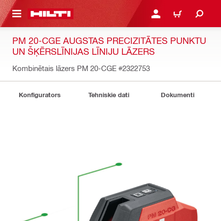
 GALVENO SATURU
PIESLĒGTIES VAI REĢIST
IEPIRKŠANĀS GR
PM 20-CGE AUGSTAS PRECIZITĀTES PUNKTU
UN ŠĶĒRSLĪNIJAS LĪNIJU LĀZERS
Kombinētais lāzers PM 20-CGE
#2322753
Konfigurators
Tehniskie dati
Dokumenti