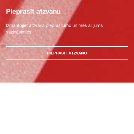
Pieprasīt atzvanu
Izmantojiet atzvana pieprasījumu un mēs ar jums
sazināsimies.
PIEPRASĪT ATZVANU