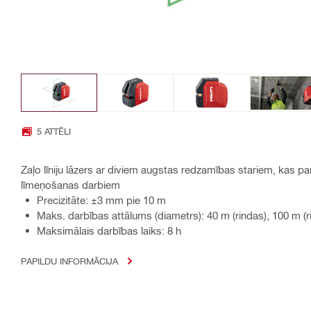
5 ATTĒLI
Zaļo līniju lāzers ar diviem augstas redzamības stariem, kas pa
līmeņošanas darbiem
Precizitāte: ±3 mm pie 10 m
Maks. darbības attālums (diametrs): 40 m (rindas), 100 m (ri
Maksimālais darbības laiks: 8 h
PAPILDU INFORMĀCIJA