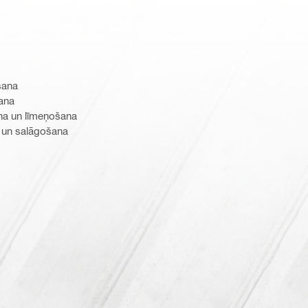
šana
ana
ana un līmeņošana
 un salāgošana