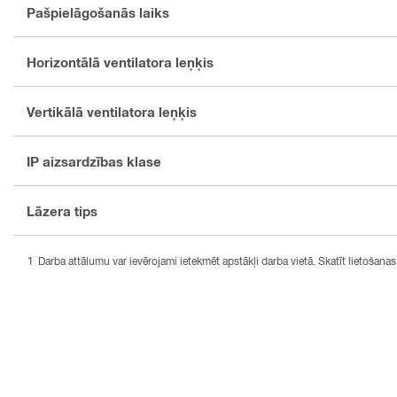
Pašpielāgošanās laiks
Horizontālā ventilatora leņķis
Vertikālā ventilatora leņķis
IP aizsardzības klase
Lāzera tips
Darba attālumu var ievērojami ietekmēt apstākļi darba vietā. Skatīt lietošana