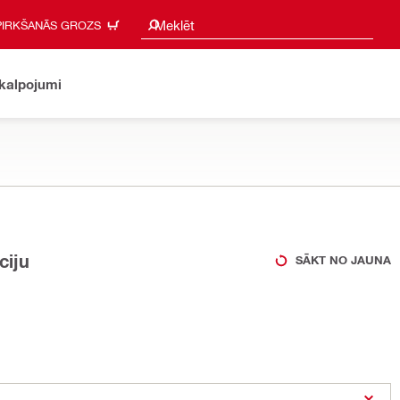
Meklēšanas ieteikumi
Meklēt
PIRKŠANĀS GROZS
akalpojumi
ciju
SĀKT NO JAUNA