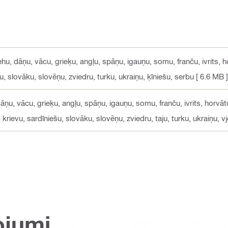
ehu, dāņu, vācu, grieķu, angļu, spāņu, igauņu, somu, franču, ivrits, ho
u, slovāku, slovēņu, zviedru, turku, ukraiņu, ķīniešu, serbu
[ 6.6 MB ]
āņu, vācu, grieķu, angļu, spāņu, igauņu, somu, franču, ivrits, horvātu,
krievu, sardīniešu, slovāku, slovēņu, zviedru, taju, turku, ukraiņu, v
ojumi