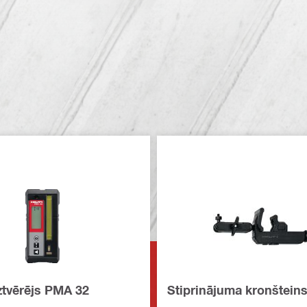
ztvērējs PMA 32
Stiprinājuma kronštein