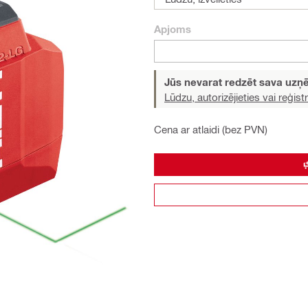
Apjoms
Jūs nevarat redzēt sava uz
Lūdzu, autorizējieties vai reģistr
Cena ar atlaidi (bez PVN)