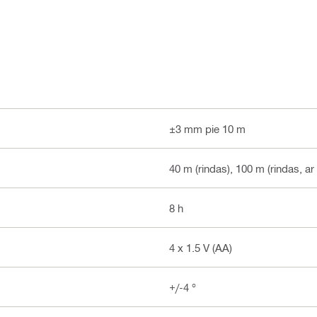
±3 mm pie 10 m
40 m (rindas), 100 m (rindas, ar
8 h
4 x 1.5 V (AA)
+/-4 °