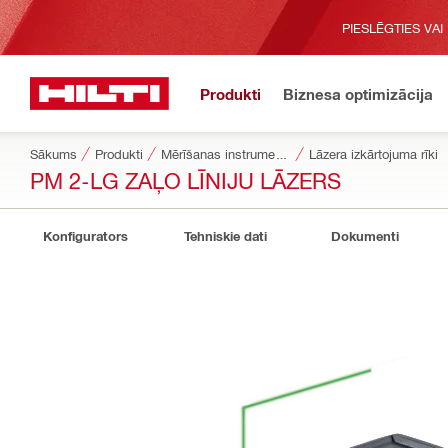
PIESLĒGTIES VAI
Produkti
Biznesa optimizācija
Sākums
Produkti
Mērīšanas instrumenti un skeneri
Lāzera izkārtojuma rīki
PM 2-LG ZAĻO LĪNIJU LĀZERS
Konfigurators
Tehniskie dati
Dokumenti