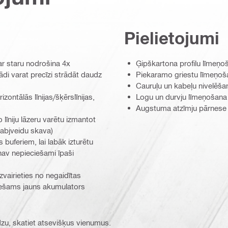
Pielietojumi
 ar staru nodrošina 4x
Ģipškartona profilu līmeņo
ādi varat precīzi strādāt daudz
Piekaramo griestu līmeņoš
Cauruļu un kabeļu nivelēš
izontālās līnijas/šķērslīnijas,
Logu un durvju līmeņošana
Augstuma atzīmju pārnese
 līniju lāzeru varētu izmantot
rabjveidu skava)
buferiem, lai labāk izturētu
 nav nepieciešami īpaši
vairieties no negaidītas
eciešams jauns akumulators
ūdzu, skatiet atsevišķus vienumus.