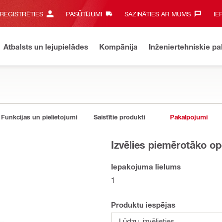
 REĢISTRĒTIES
PASŪTĪJUMI
SAZINĀTIES AR MUMS‎
IE
Atbalsts un lejupielādes
Kompānija
Inženiertehniskie p
Funkcijas un pielietojumi
Saistītie produkti
Pakalpojumi
Izvēlies piemērotāko op
Iepakojuma lielums
1
Produktu iespējas
Lūdzu, izvēlieties