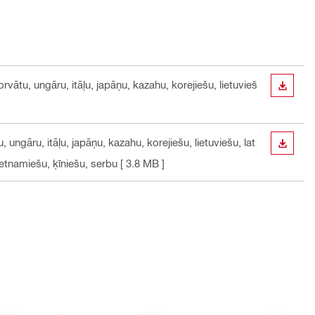
rvātu, ungāru, itāļu, japāņu, kazahu, korejiešu, lietuvieš
LEJUP
 ungāru, itāļu, japāņu, kazahu, korejiešu, lietuviešu, lat
LEJUP
jetnamiešu, ķīniešu, serbu
[ 3.8 MB ]