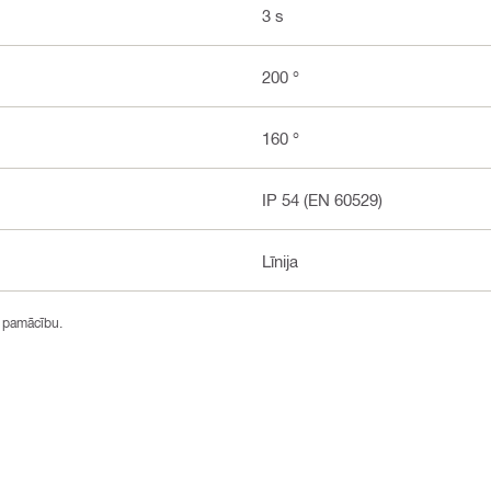
3 s
200 °
160 °
IP 54 (EN 60529)
Līnija
s pamācību.