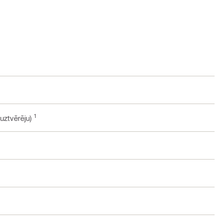
1
 uztvērēju)