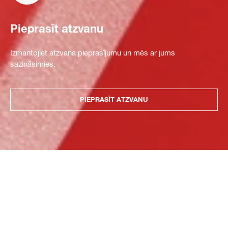
Pieprasīt atzvanu
Izmantojiet atzvana pieprasījumu un mēs ar jums
sazināsimies.
PIEPRASĪT ATZVANU