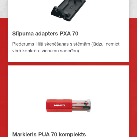
Slīpuma adapters PXA 70
Piederums Hilti skenēšanas sistēmām (lūdzu, ņemiet
vērā konkrētu vienumu saderību)
Marķieris PUA 70 komplekts