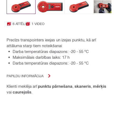
6 ATTĒLI
1 VIDEO
Precīzs transpointers ieejas un izejas punktu, kā arī
attāluma starp tiem noteikšanai
Darba temperatūras diapazons: -20 - 55 °C
Maksimālais darbības laiks: 17 h
Darba temperatūras diapazons: -20 - 55 °C
PAPILDU INFORMĀCIJA
Klienti meklēja arī
punktu pārnešana
,
skaneris
,
mērķis
vai
caurejošs
.