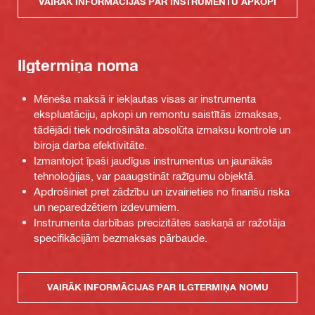
VAIRĀK INFORMĀCIJAS PAR INSTRUMENTU APKOPI
Ilgtermiņa noma
Mēneša maksā ir iekļautas visas ar instrumenta
ekspluatāciju, apkopi un remontu saistītās izmaksas,
tādējādi tiek nodrošināta absolūta izmaksu kontrole un
biroja darba efektivitāte.
Izmantojot īpaši jaudīgus instrumentus un jaunākās
tehnoloģijas, var paaugstināt ražīgumu objektā.
Apdrošiniet pret zādzību un izvairieties no finanšu riska
un neparedzētiem izdevumiem.
Instrumenta darbības precizitātes saskaņā ar ražotāja
specifikācijām bezmaksas pārbaude.
VAIRĀK INFORMĀCIJAS PAR ILGTERMIŅA NOMU