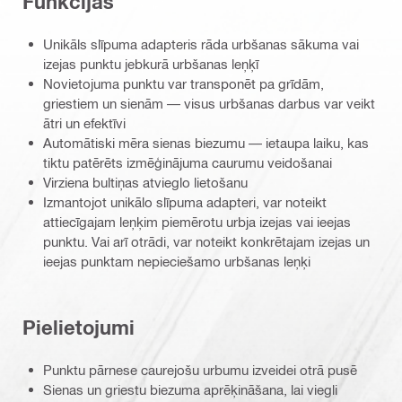
Funkcijas
Unikāls slīpuma adapteris rāda urbšanas sākuma vai
izejas punktu jebkurā urbšanas leņķī
Novietojuma punktu var transponēt pa grīdām,
griestiem un sienām — visus urbšanas darbus var veikt
ātri un efektīvi
Automātiski mēra sienas biezumu — ietaupa laiku, kas
tiktu patērēts izmēģinājuma caurumu veidošanai
Virziena bultiņas atvieglo lietošanu
Izmantojot unikālo slīpuma adapteri, var noteikt
attiecīgajam leņķim piemērotu urbja izejas vai ieejas
punktu. Vai arī otrādi, var noteikt konkrētajam izejas un
ieejas punktam nepieciešamo urbšanas leņķi
Pielietojumi
Punktu pārnese caurejošu urbumu izveidei otrā pusē
Sienas un griestu biezuma aprēķināšana, lai viegli