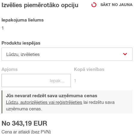
Izvēlies piemērotāko opciju
SĀKT NO JAUNA
Iepakojuma lielums
1
Produktu iespējas
Lūdzu, izvēlieties
Apjoms
Kopā
vienības
Iepakojumi
1
Jūs nevarat redzēt sava uzņēmuma cenas
Lūdzu, autorizējieties vai reģistrējieties
lai redzētu sava
uzņēmuma cenas.
No 343,19 EUR
Cena ar atlaidi (bez PVN)