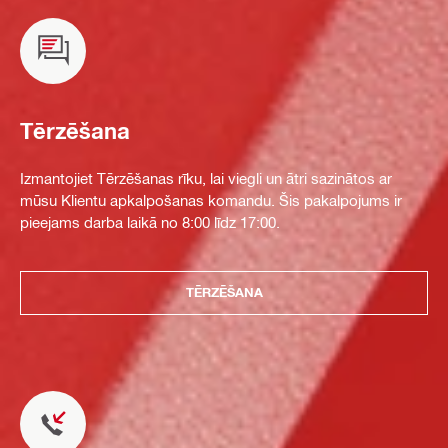
Tērzēšana
Izmantojiet Tērzēšanas rīku, lai viegli un ātri sazinātos ar
mūsu Klientu apkalpošanas komandu. Šis pakalpojums ir
pieejams darba laikā no 8:00 līdz 17:00.
TĒRZĒŠANA