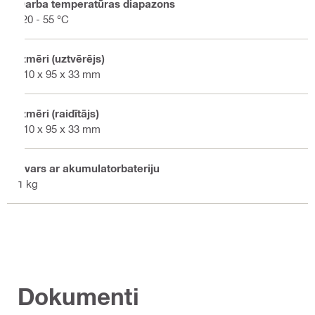
Darba temperatūras diapazons
-20 - 55 °C
Izmēri (uztvērējs)
210 x 95 x 33 mm
Izmēri (raidītājs)
210 x 95 x 33 mm
Svars ar akumulatorbateriju
1 kg
Dokumenti