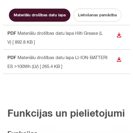
Materiālu drošības datu lapa
Lietošanas pamācība
PDF
Materiālu drošības datu lapa Hilti Grease (L
LEJUP
V)
[ 892.8 KB ]
PDF
Materiālu drošības datu lapa LI-ION-BATTERI
LEJUP
ES >100Wh (LV)
[ 265.4 KB ]
Funkcijas un pielietojumi