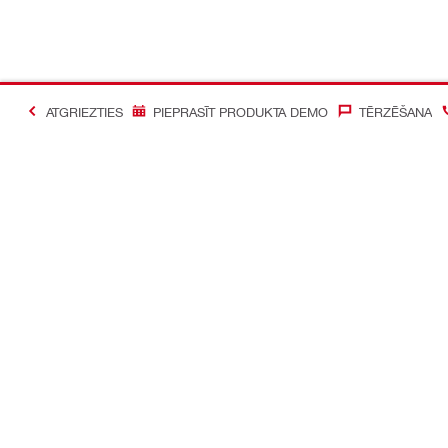
ATGRIEZTIES
PIEPRASĪT PRODUKTA DEMO
TĒRZĒŠANA
#Making Constructi
Sazināties ar mums
Mūsu sociāl
Sazināties ar mums
Facebook