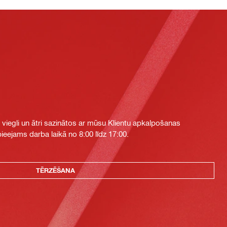
i viegli un ātri sazinātos ar mūsu Klientu apkalpošanas
eejams darba laikā no 8:00 līdz 17:00.
TĒRZĒŠANA