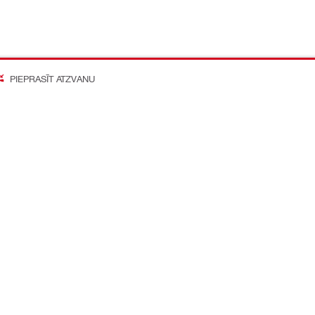
PIEPRASĪT ATZVANU
on Better
o mediju konti
Kompānija
Par mums