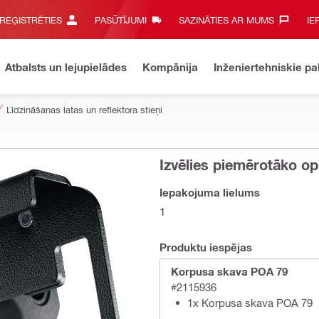
 REĢISTRĒTIES
PASŪTĪJUMI
SAZINĀTIES AR MUMS‎
IE
Atbalsts un lejupielādes
Kompānija
Inženiertehniskie p
Līdzināšanas latas un reflektora stieņi
Izvēlies piemērotāko op
Iepakojuma lielums
1
Produktu iespējas
Korpusa skava POA 79
#2115936
1x Korpusa skava POA 79