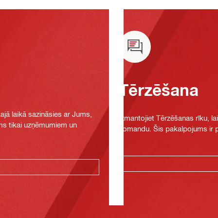
Tērzēšana
jā laikā sazināsies ar Jums,
Izmantojiet Tērzēšanas rīku, la
jams tikai uzņēmumiem un
komandu. Šis pakalpojums ir pi