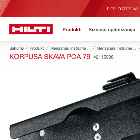
PIESLĒGTIES VAI
Produkti
Biznesa optimizācija
Sākums
Produkti
Mērīšanas instrumenti un skeneri
Mērīšanas instrumentu un skeneru piederumi
KORPUSA SKAVA POA 79
#2115936