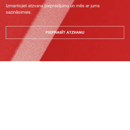
Izmantojiet atzvana pieprasījumu un mēs ar jums
sazināsimies.
PIEPRASĪT ATZVANU