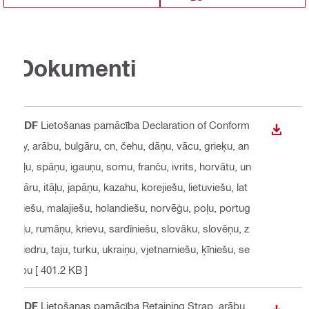
Dokumenti
PDF
Lietošanas pamācība Declaration of Conform
LEJUP
ity
, arābu, bulgāru, cn, čehu, dāņu, vācu, grieķu, an
gļu, spāņu, igauņu, somu, franču, ivrits, horvātu, un
gāru, itāļu, japāņu, kazahu, korejiešu, lietuviešu, lat
viešu, malajiešu, holandiešu, norvēģu, poļu, portug
āļu, rumāņu, krievu, sardīniešu, slovāku, slovēņu, z
viedru, taju, turku, ukraiņu, vjetnamiešu, ķīniešu, se
rbu
[ 401.2 KB ]
PDF
Lietošanas pamācība Retaining Strap
, arābu,