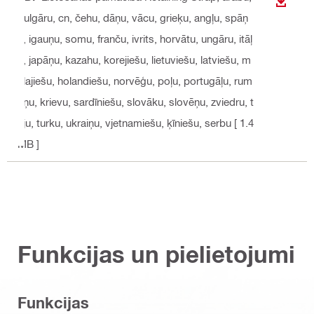
LEJUP
bulgāru, cn, čehu, dāņu, vācu, grieķu, angļu, spāņ
u, igauņu, somu, franču, ivrits, horvātu, ungāru, itāļ
u, japāņu, kazahu, korejiešu, lietuviešu, latviešu, m
alajiešu, holandiešu, norvēģu, poļu, portugāļu, rum
āņu, krievu, sardīniešu, slovāku, slovēņu, zviedru, t
aju, turku, ukraiņu, vjetnamiešu, ķīniešu, serbu
[ 1.4
MB ]
Funkcijas un pielietojumi
Funkcijas