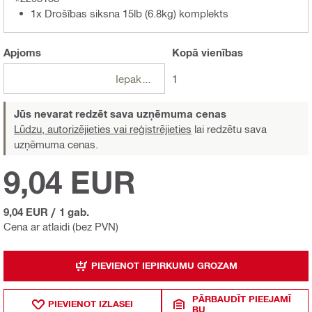
1x Drošības siksna 15lb (6.8kg) komplekts
Apjoms
Kopā
vienības
Iepakojumi
1
Jūs nevarat redzēt sava uzņēmuma cenas
Lūdzu, autorizējieties vai reģistrējieties
lai redzētu sava
uzņēmuma cenas.
9,04 EUR
9,04 EUR
/
1 gab.
Cena ar atlaidi (bez PVN)
PIEVIENOT IEPIRKUMU GROZAM
PĀRBAUDĪT PIEEJAMĪ
PIEVIENOT IZLASEI
BU