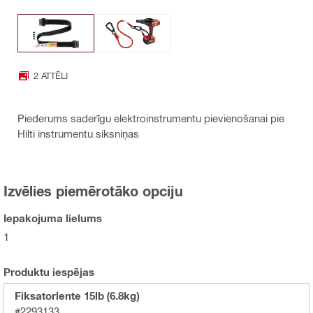
2 ATTĒLI
Piederums saderīgu elektroinstrumentu pievienošanai pie
Hilti instrumentu siksniņas
Izvēlies piemērotāko opciju
Iepakojuma lielums
1
Produktu iespējas
Fiksatorlente 15lb (6.8kg)
#2293133