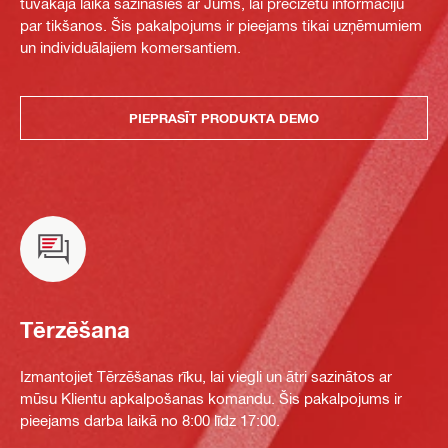
tuvākajā laikā sazināsies ar Jums, lai precizētu informāciju
par tikšanos. Šis pakalpojums ir pieejams tikai uzņēmumiem
un individuālajiem komersantiem.
PIEPRASĪT PRODUKTA DEMO
Tērzēšana
Izmantojiet Tērzēšanas rīku, lai viegli un ātri sazinātos ar
mūsu Klientu apkalpošanas komandu. Šis pakalpojums ir
pieejams darba laikā no 8:00 līdz 17:00.