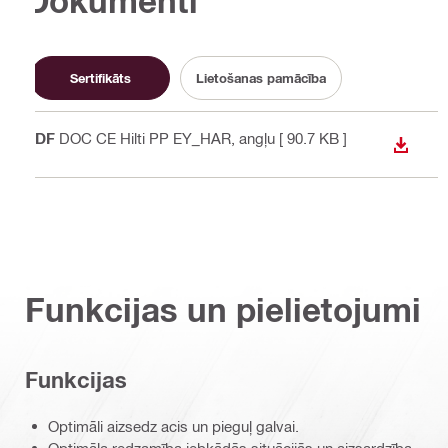
Dokumenti
Sertifikāts
Lietošanas pamācība
PDF
DOC CE Hilti PP EY_HAR
, angļu
[ 90.7 KB ]
LEJUP
Funkcijas un pielietojumi
Funkcijas
Optimāli aizsedz acis un pieguļ galvai.