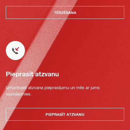
TĒRZĒŠANA
Pieprasīt atzvanu
Izmantojiet atzvana pieprasījumu un mēs ar jums
sazināsimies.
PIEPRASĪT ATZVANU