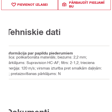
PĀRBAUDĪT PIEEJAMĪ
PIEVIENOT IZLASEI
BU
Tehniskie dati
Informācija par papildu piederumiem
Lēca: polikarbonāta materiāls; biezums: 2,2 mm;
pārklājums: Supravision HC-AF; filtrs: 2-1,2; trieciena
enerģija: 120 m/s; virsmas izturība pret smalkām daļiņām:
K; pretaizsvīšanas pārklājums: N