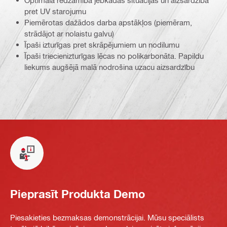
Optimāla redzamība jebkādās situācijās un aizsardzība
pret UV starojumu
Piemērotas dažādos darba apstākļos (piemēram,
strādājot ar nolaistu galvu)
Īpaši izturīgas pret skrāpējumiem un nodilumu
Īpaši triecienizturīgas lēcas no polikarbonāta. Papildu
liekums augšējā malā nodrošina uzacu aizsardzību
Pieprasīt Produkta Demo
Piesakieties bezmaksas demonstrācijai. Mūsu speciālists