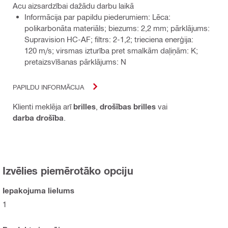
Acu aizsardzībai dažādu darbu laikā
Informācija par papildu piederumiem: Lēca:
polikarbonāta materiāls; biezums: 2,2 mm; pārklājums:
Supravision HC-AF; filtrs: 2-1,2; trieciena enerģija:
120 m/s; virsmas izturība pret smalkām daļiņām: K;
pretaizsvīšanas pārklājums: N
PAPILDU INFORMĀCIJA
Klienti meklēja arī
brilles
,
drošības brilles
vai
darba drošība
.
Izvēlies piemērotāko opciju
Iepakojuma lielums
1