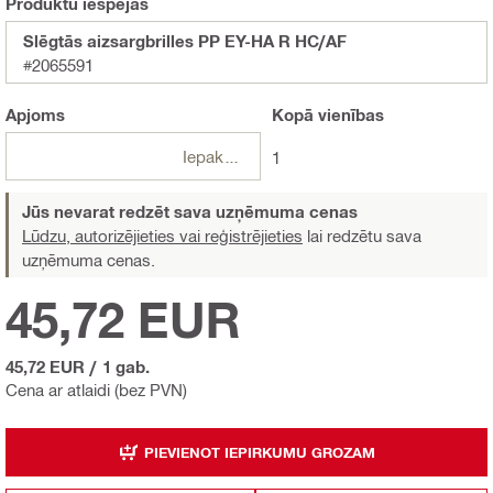
Produktu iespējas
Slēgtās aizsargbrilles PP EY-HA R HC/AF
#2065591
Apjoms
Kopā
vienības
Iepakojumi
1
Jūs nevarat redzēt sava uzņēmuma cenas
Lūdzu, autorizējieties vai reģistrējieties
lai redzētu sava
uzņēmuma cenas.
45,72 EUR
45,72 EUR
/
1 gab.
Cena ar atlaidi (bez PVN)
PIEVIENOT IEPIRKUMU GROZAM