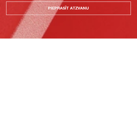
PIEPRASĪT ATZVANU