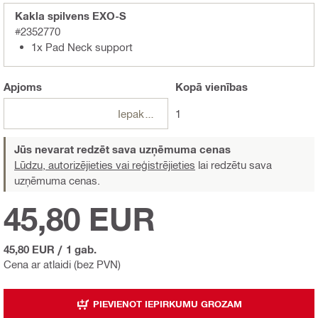
Kakla spilvens EXO-S
#2352770
1x Pad Neck support
Apjoms
Kopā
vienības
Iepakojumi
1
Jūs nevarat redzēt sava uzņēmuma cenas
Lūdzu, autorizējieties vai reģistrējieties
lai redzētu sava
uzņēmuma cenas.
45,80 EUR
45,80 EUR
/
1 gab.
Cena ar atlaidi (bez PVN)
PIEVIENOT IEPIRKUMU GROZAM