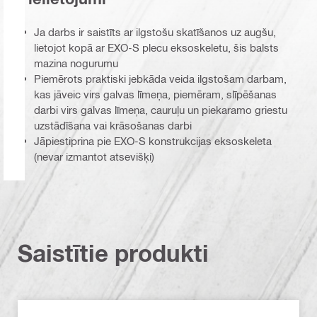
Ja darbs ir saistīts ar ilgstošu skatīšanos uz augšu,
lietojot kopā ar EXO-S plecu eksoskeletu, šis balsts
mazina nogurumu
Piemērots praktiski jebkāda veida ilgstošam darbam,
kas jāveic virs galvas līmeņa, piemēram, slīpēšanas
darbi virs galvas līmeņa, cauruļu un piekaramo griestu
uzstādīšana vai krāsošanas darbi
Jāpiestiprina pie EXO-S konstrukcijas eksoskeleta
(nevar izmantot atsevišķi)
Saistītie produkti