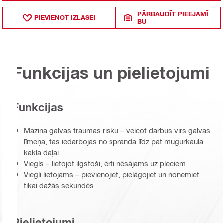
PĀRBAUDĪT PIEEJAMĪ
PIEVIENOT IZLASEI
BU
Funkcijas un pielietojumi
Funkcijas
Mazina galvas traumas risku – veicot darbus virs galvas
līmeņa, tas iedarbojas no spranda līdz pat mugurkaula
kakla daļai
Viegls – lietojot ilgstoši, ērti nēsājams uz pleciem
Viegli lietojams – pievienojiet, pielāgojiet un noņemiet
tikai dažās sekundēs
Pielietojumi