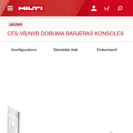
 GALVENO SATURU
PIESLĒGTIES VAI REĢIST
IEPIRKŠANĀS GR
JAUNS
CFS-VB/NVB DOBUMA BARJERAS KONSOLES
Konfigurators
Tehniskie dati
Dokumenti