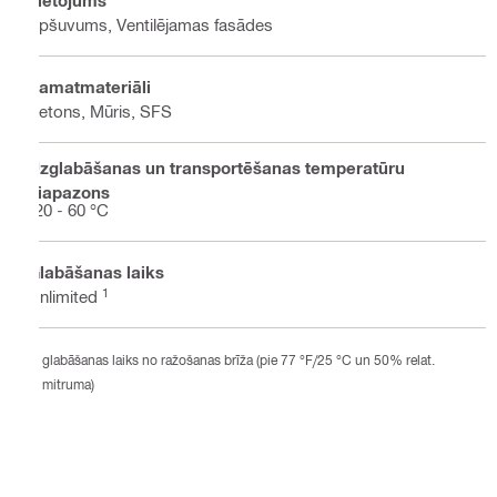
Lietojums
Apšuvums, Ventilējamas fasādes
Pamatmateriāli
Betons, Mūris, SFS
Uzglabāšanas un transportēšanas temperatūru
diapazons
-20 - 60 °C
Glabāšanas laiks
1
Unlimited
glabāšanas laiks no ražošanas brīža (pie 77 °F/25 °C un 50% relat.
mitruma)