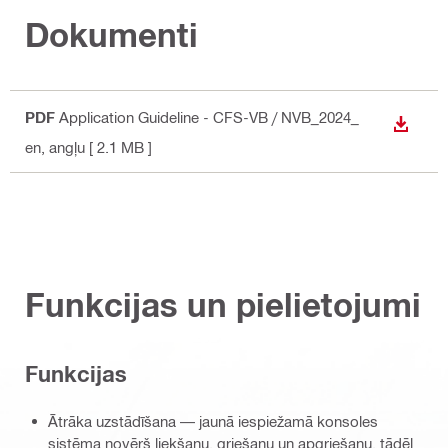
Dokumenti
PDF
Application Guideline - CFS-VB / NVB_2024_
LEJUP
en
, angļu
[ 2.1 MB ]
Funkcijas un pielietojumi
Funkcijas
Ātrāka uzstādīšana — jaunā iespiežamā konsoles
sistēma novērš liekšanu, griešanu un apgriešanu, tādēļ