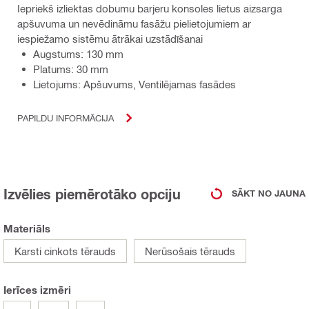
Iepriekš izliektas dobumu barjeru konsoles lietus aizsarga
apšuvuma un nevēdināmu fasāžu pielietojumiem ar
iespiežamo sistēmu ātrākai uzstādīšanai
Augstums: 130 mm
Platums: 30 mm
Lietojums: Apšuvums, Ventilējamas fasādes
PAPILDU INFORMĀCIJA
Izvēlies piemērotāko opciju
SĀKT NO JAUNA
Materiāls
Karsti cinkots tērauds
Nerūsošais tērauds
Ierīces izmēri