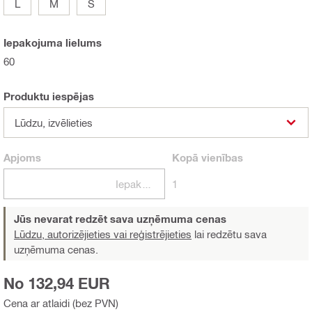
L
M
S
Iepakojuma lielums
60
Produktu iespējas
Lūdzu, izvēlieties
Apjoms
Kopā
vienības
Iepakojumi
1
Jūs nevarat redzēt sava uzņēmuma cenas
Lūdzu, autorizējieties vai reģistrējieties
lai redzētu sava
uzņēmuma cenas.
No 132,94 EUR
Cena ar atlaidi (bez PVN)