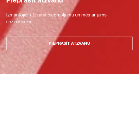
Pieprasīt atzvanu
Izmantojiet atzvana pieprasījumu un mēs ar jums
sazināsimies.
PIEPRASĪT ATZVANU