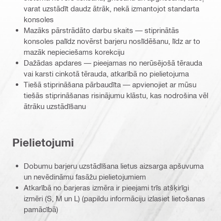
varat uzstādīt daudz ātrāk, nekā izmantojot standarta
konsoles
Mazāks pārstrādāto darbu skaits — stiprinātās
konsoles palīdz novērst barjeru noslīdēšanu, līdz ar to
mazāk nepieciešams korekciju
Dažādas apdares — pieejamas no nerūsējošā tērauda
vai karsti cinkotā tērauda, atkarībā no pielietojuma
Tiešā stiprināšana pārbaudīta — apvienojiet ar mūsu
tiešās stiprināšanas risinājumu klāstu, kas nodrošina vēl
ātrāku uzstādīšanu
Pielietojumi
Dobumu barjeru uzstādīšana lietus aizsarga apšuvuma
un nevēdināmu fasāžu pielietojumiem
Atkarībā no barjeras izmēra ir pieejami trīs atšķirīgi
izmēri (S, M un L) (papildu informāciju izlasiet lietošanas
pamācībā)