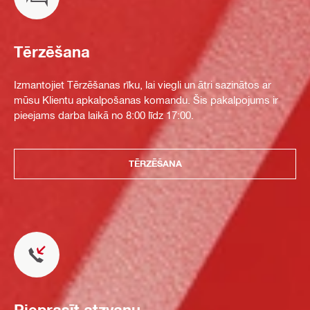
Tērzēšana
Izmantojiet Tērzēšanas rīku, lai viegli un ātri sazinātos ar
mūsu Klientu apkalpošanas komandu. Šis pakalpojums ir
pieejams darba laikā no 8:00 līdz 17:00.
TĒRZĒŠANA