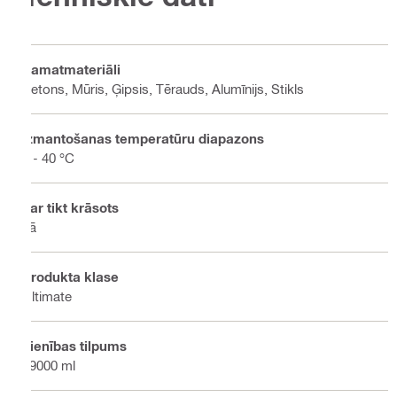
Pamatmateriāli
Betons, Mūris, Ģipsis, Tērauds, Alumīnijs, Stikls
Izmantošanas temperatūru diapazons
4 - 40 °C
Var tikt krāsots
Jā
Produkta klase
Ultimate
Vienības tilpums
19000 ml