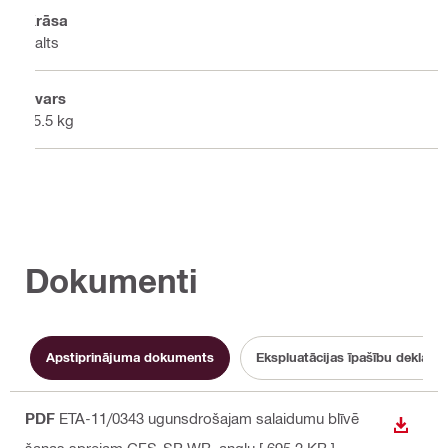
Krāsa
Balts
Svars
25.5 kg
Dokumenti
Apstiprinājuma dokuments
Ekspluatācijas īpašību deklarāc
PDF
ETA-11/0343 ugunsdrošajam salaidumu blīvē
LEJUP
šanas sprejam CFS-SP WB
, angļu
[ 695.2 KB ]