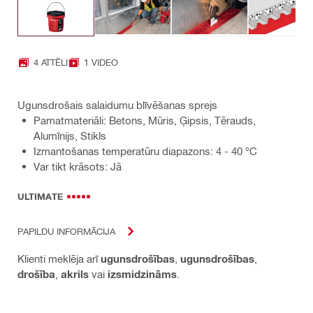
4 ATTĒLI
1 VIDEO
Ugunsdrošais salaidumu blīvēšanas sprejs
Pamatmateriāli: Betons, Mūris, Ģipsis, Tērauds,
Alumīnijs, Stikls
Izmantošanas temperatūru diapazons: 4 - 40 °C
Var tikt krāsots: Jā
ULTIMATE
PAPILDU INFORMĀCIJA
Klienti meklēja arī
ugunsdrošības
,
ugunsdrošības
,
drošība
,
akrils
vai
izsmidzināms
.