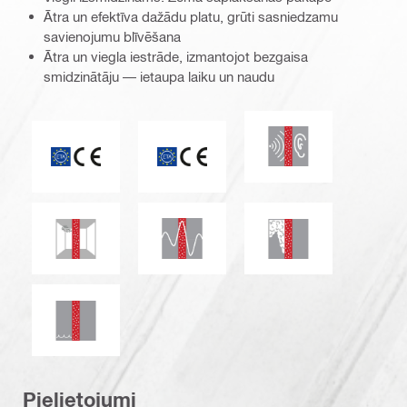
Ātra un efektīva dažādu platu, grūti sasniedzamu
savienojumu blīvēšana
Ātra un viegla iestrāde, izmantojot bezgaisa
smidzinātāju — ietaupa laiku un naudu
Skaņas izolācija
CE marķējums
ETA_CE_Logo_2to1 (3608215)
Seismiskā pretestība
Izturība pret pelējumu un miltrasu
Dūmu un gāzu necau
Ūdensnecaurlaidība
Pielietojumi