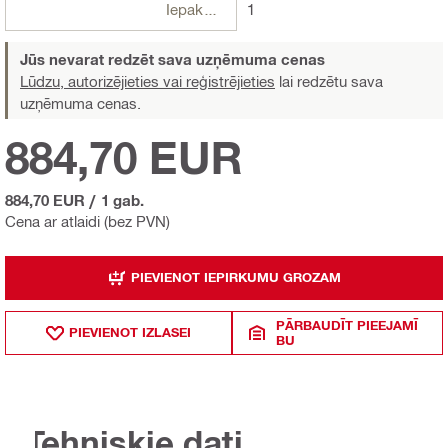
Iepakojumi
1
Jūs nevarat redzēt sava uzņēmuma cenas
Lūdzu, autorizējieties vai reģistrējieties
lai redzētu sava
uzņēmuma cenas.
884,70 EUR
884,70 EUR
/
1 gab.
Cena ar atlaidi (bez PVN)
PIEVIENOT IEPIRKUMU GROZAM
PĀRBAUDĪT PIEEJAMĪ
PIEVIENOT IZLASEI
BU
Tehniskie dati