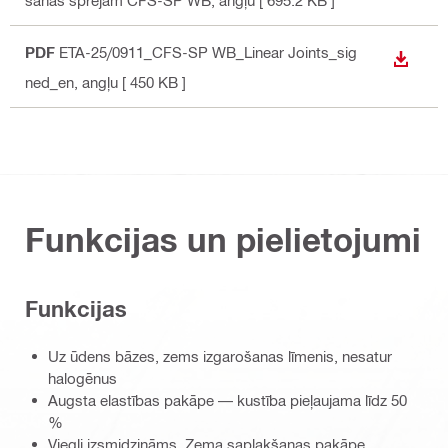
PDF
ETA-25/0911_CFS-SP WB_Linear Joints_sig
LEJUP
ned_en
, angļu
[ 450 KB ]
Funkcijas un pielietojumi
Funkcijas
Uz ūdens bāzes, zems izgarošanas līmenis, nesatur
halogēnus
Augsta elastības pakāpe — kustība pieļaujama līdz 50
%
Viegli izsmidzināms. Zema saplakšanas pakāpe