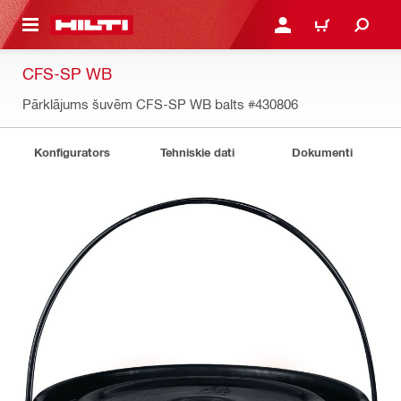
 GALVENO SATURU
PIESLĒGTIES VAI REĢIST
IEPIRKŠANĀS GR
CFS-SP WB
Pārklājums šuvēm CFS-SP WB balts
#430806
Konfigurators
Tehniskie dati
Dokumenti