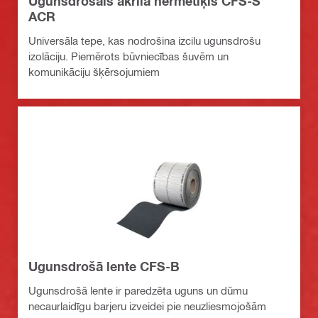
Ugunsdrošais akrila hermētiķis CFS-S
ACR
Universāla tepe, kas nodrošina izcilu ugunsdrošu
izolāciju. Piemērots būvniecības šuvēm un
komunikāciju šķērsojumiem
Ugunsdrošā lente CFS-B
Ugunsdrošā lente ir paredzēta uguns un dūmu
necaurlaidīgu barjeru izveidei pie neuzliesmojošām