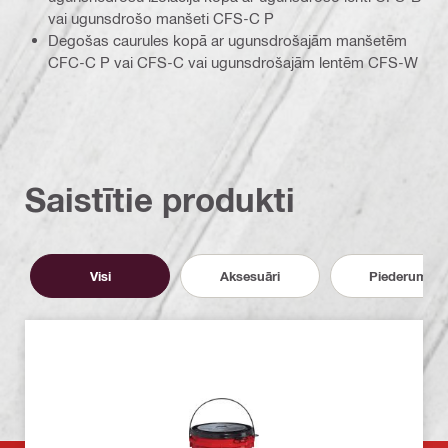
vai ugunsdrošo manšeti CFS-C P
Degošas caurules kopā ar ugunsdrošajām manšetēm
CFC-C P vai CFS-C vai ugunsdrošajām lentēm CFS-W
Saistītie produkti
Visi
Aksesuāri
Piederumi