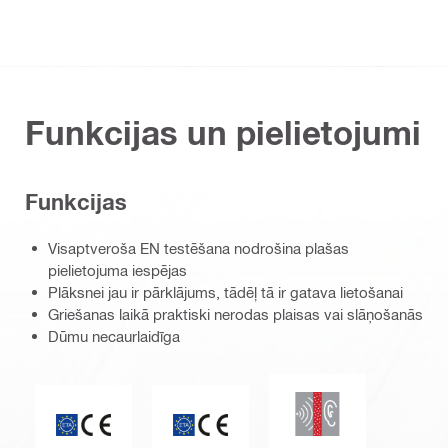
Funkcijas un pielietojumi
Funkcijas
Visaptveroša EN testēšana nodrošina plašas
pielietojuma iespējas
Plāksnei jau ir pārklājums, tādēļ tā ir gatava lietošanai
Griešanas laikā praktiski nerodas plaisas vai slāņošanās
Dūmu necaurlaidīga
Skaņas izolācija
CE marķējums
ETA_CE_Logo_2to1 (3608215)