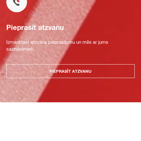
Pieprasīt atzvanu
Izmantojiet atzvana pieprasījumu un mēs ar jums
sazināsimies.
PIEPRASĪT ATZVANU