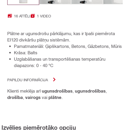
16 ATTĒLI
1 VIDEO
Plātne ar ugunsdrošu pārklājumu, kas ir īpaši piemērota
EI120 divkāršu plātņu sistēmām.
Pamatmateriāli: Ģipškartons, Betons, Gāzbetons, Mūris
Krāsa: Balts
Uzglabāšanas un transportēšanas temperatūru
diapazons: 0 - 40 °C
PAPILDU INFORMĀCIJA
Klienti meklēja arī
ugunsdrošības
,
ugunsdrošības
,
drošība
,
vairogs
vai
plātne
.
Izvēlies piemērotāko opciju