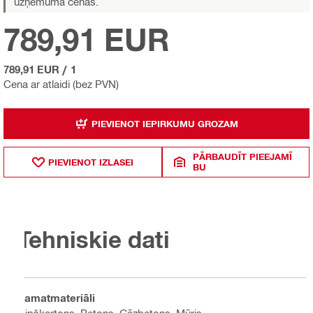
uzņēmuma cenas.
789,91 EUR
789,91 EUR
/
1
Cena ar atlaidi (bez PVN)
PIEVIENOT IEPIRKUMU GROZAM
PĀRBAUDĪT PIEEJAMĪ
PIEVIENOT IZLASEI
BU
Tehniskie dati
Pamatmateriāli
Ģipškartons, Betons, Gāzbetons, Mūris