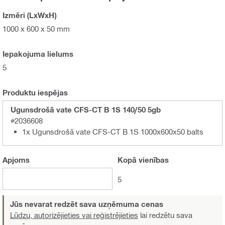
Izmēri (LxWxH)
1000 x 600 x 50 mm
Iepakojuma lielums
5
Produktu iespējas
Ugunsdrošā vate CFS-CT B 1S 140/50 5gb
#2036608
1x Ugunsdrošā vate CFS-CT B 1S 1000x600x50 balts
Apjoms
Kopā
vienības
5
Jūs nevarat redzēt sava uzņēmuma cenas
Lūdzu, autorizējieties vai reģistrējieties
lai redzētu sava