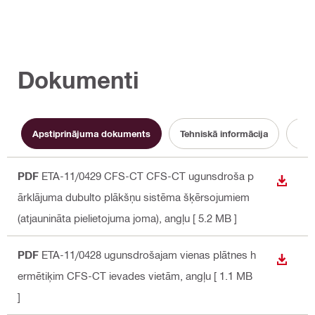
Dokumenti
Apstiprinājuma dokuments
Tehniskā informācija
Eksp
PDF
ETA-11/0429 CFS-CT CFS-CT ugunsdroša p
LEJUP
ārklājuma dubulto plākšņu sistēma šķērsojumiem
(atjaunināta pielietojuma joma)
, angļu
[ 5.2 MB ]
PDF
ETA-11/0428 ugunsdrošajam vienas plātnes h
LEJUP
ermētiķim CFS-CT ievades vietām
, angļu
[ 1.1 MB
]