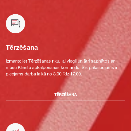
Tērzēšana
Izmantojiet Tērzēšanas rīku, lai viegli un ātri sazinātos ar
mūsu Klientu apkalpošanas komandu. Šis pakalpojums ir
pieejams darba laikā no 8:00 līdz 17:00.
TĒRZĒŠANA