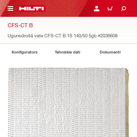
 GALVENO SATURU
PIESLĒGTIES VAI REĢIST
IEPIRKŠANĀS GR
CFS-CT B
Ugunsdrošā vate CFS-CT B 1S 140/50 5gb
#2036608
Konfigurators
Tehniskie dati
Dokumenti