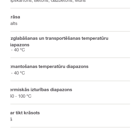
Krāsa
Balts
Uzglabāšanas un transportēšanas temperatūru
diapazons
0 - 40 °C
Izmantošanas temperatūru diapazons
5 - 40 °C
Termiskās izturības diapazons
-40 - 100 °C
Var tikt krāsots
Jā