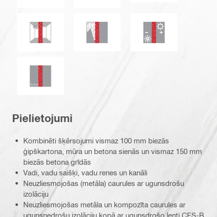
Izturība pret pelējumu un miltrasu
Dūmu un gāzu necaurlaidība
Termoizolācija
Ūdensnecaurlaidība
Pielietojumi
Kombinēti šķērsojumi vismaz 100 mm biezās
ģipškartona, mūra un betona sienās un vismaz 150 mm
biezās betona grīdās
Vadi, vadu saišķi, vadu renes un kanāli
Neuzliesmojošas (metāla) caurules ar ugunsdrošu
izolāciju
Neuzliesmojošas metāla un kompozīta caurules ar
ugunsnedrošu izolāciju kopā ar ugunsdrošo lenti CFS-B