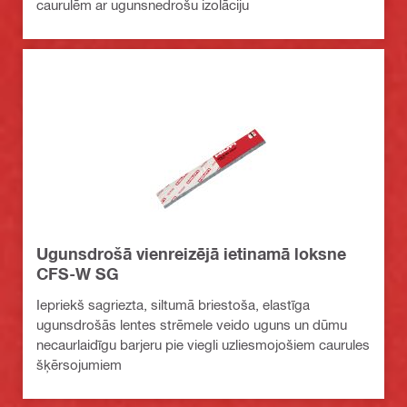
caurulēm ar ugunsnedrošu izolāciju
Ugunsdrošā vienreizējā ietinamā loksne
CFS-W SG
Iepriekš sagriezta, siltumā briestoša, elastīga
ugunsdrošās lentes strēmele veido uguns un dūmu
necaurlaidīgu barjeru pie viegli uzliesmojošiem caurules
šķērsojumiem