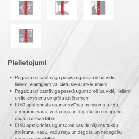
Skaņas izolācija
Izturība pret pelējumu un miltrasu
Dūmu un gāzu necau
Termoizolācija
Pielietojumi
Pagaidu un pastāvīga pasīvā ugunsdrošība vidēji
lieliem, elastīgiem vai cietu sienu atvērumiem
Pagaidu un pastāvīga pasīvā ugunsdrošība vidēji lieliem
un lieliem sienu un grīdu atvērumiem
EI 60 apstiprināts ugunsdrošības risinājums tukšu
atvērumu, vadu, vadu reņu un degošu un nedegošu
cauruļu aizsardzībai
EI 90 apstiprināts ugunsdrošības risinājums tukšu
atvērumu, vadu, vadu reņu un degošu un nedegošu
cauruļu aizsardzībai