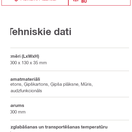
BU
Tehniskie dati
Izmēri (LxWxH)
1000 x 130 x 35 mm
Pamatmateriāli
Betons, Ģipškartons, Ģipša plāksne, Mūris,
Daudzfunkcionāls
Garums
1000 mm
Uzglabāšanas un transportēšanas temperatūru