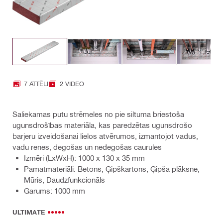
7 ATTĒLI
2 VIDEO
Saliekamas putu strēmeles no pie siltuma briestoša
ugunsdrošības materiāla, kas paredzētas ugunsdrošo
barjeru izveidošanai lielos atvērumos, izmantojot vadus,
vadu renes, degošas un nedegošas caurules
Izmēri (LxWxH): 1000 x 130 x 35 mm
Pamatmateriāli: Betons, Ģipškartons, Ģipša plāksne,
Mūris, Daudzfunkcionāls
Garums: 1000 mm
ULTIMATE