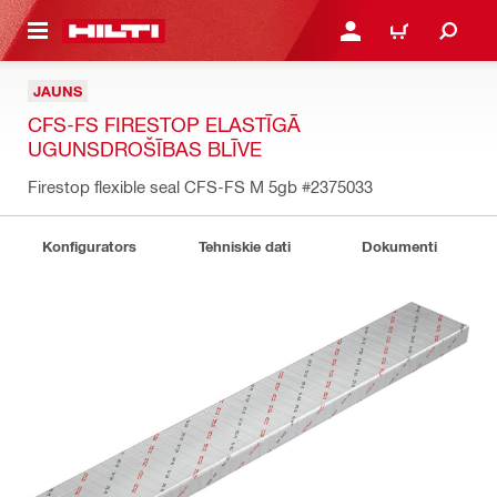
 GALVENO SATURU
PIESLĒGTIES VAI REĢIST
IEPIRKŠANĀS GR
JAUNS
CFS-FS FIRESTOP ELASTĪGĀ
UGUNSDROŠĪBAS BLĪVE
Firestop flexible seal CFS-FS M 5gb
#2375033
Konfigurators
Tehniskie dati
Dokumenti