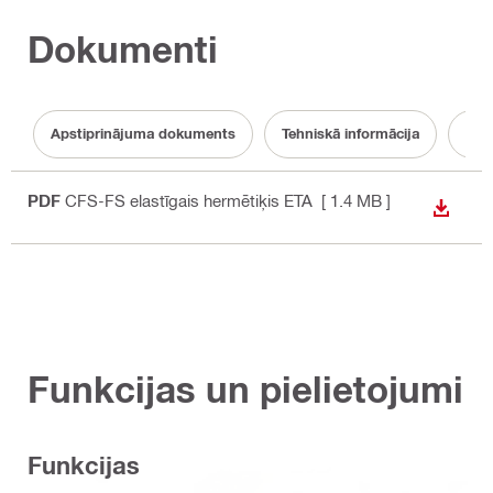
Dokumenti
Apstiprinājuma dokuments
Tehniskā informācija
Dok
PDF
CFS-FS elastīgais hermētiķis ETA
[ 1.4 MB ]
LEJUP
Funkcijas un pielietojumi
Funkcijas