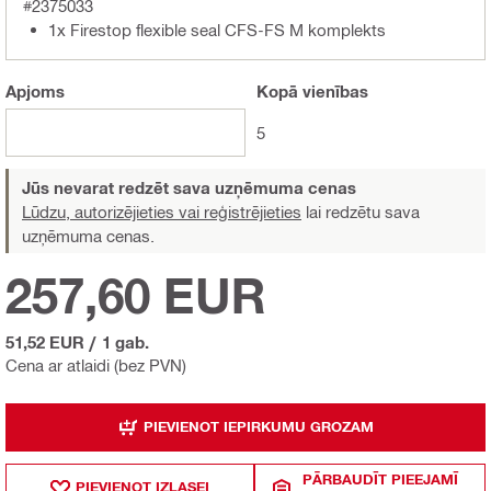
#2375033
1x Firestop flexible seal CFS-FS M komplekts
Apjoms
Kopā
vienības
5
Jūs nevarat redzēt sava uzņēmuma cenas
Lūdzu, autorizējieties vai reģistrējieties
lai redzētu sava
uzņēmuma cenas.
257,60 EUR
51,52 EUR
/
1 gab.
Cena ar atlaidi (bez PVN)
PIEVIENOT IEPIRKUMU GROZAM
PĀRBAUDĪT PIEEJAMĪ
PIEVIENOT IZLASEI