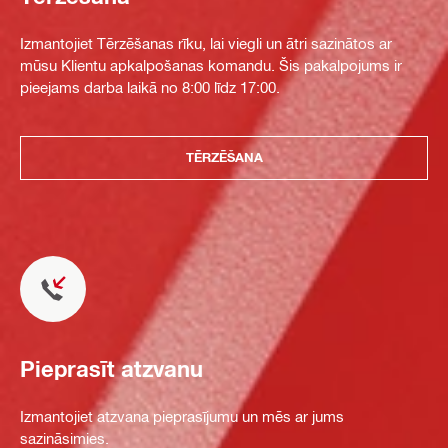
Izmantojiet Tērzēšanas rīku, lai viegli un ātri sazinātos ar
mūsu Klientu apkalpošanas komandu. Šis pakalpojums ir
pieejams darba laikā no 8:00 līdz 17:00.
TĒRZĒŠANA
Pieprasīt atzvanu
Izmantojiet atzvana pieprasījumu un mēs ar jums
sazināsimies.