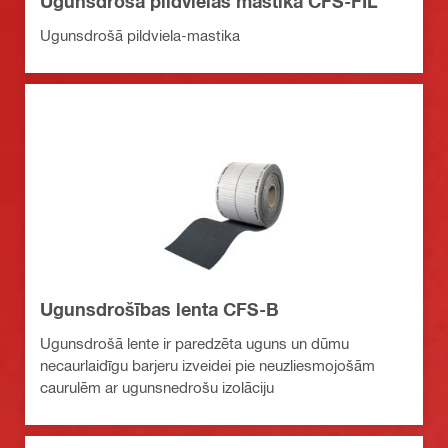
Ugunsdroša pildvielas mastika CFS-FIL
Ugunsdrošā pildviela-mastika
Ugunsdrošības lenta CFS-B
Ugunsdrošā lente ir paredzēta uguns un dūmu
necaurlaidīgu barjeru izveidei pie neuzliesmojošām
caurulēm ar ugunsnedrošu izolāciju