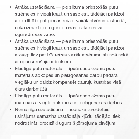
Ātrāka uzstādīšana — pie siltuma briestošās putu
strēmeles ir viegli kraut un saspiest, tādējādi palīdzot
aizpildīt līdz pat piecas reizes vairāk atvērumu stundā,
nekā izmantojot ugunsdrošās plāksnes vai
ugunsdrošās vates
Ātrāka uzstādīšana — pie siltuma briestošās putu
strēmeles ir viegli kraut un saspiest, tādējādi palīdzot
aizsegt līdz pat trīs reizes vairāk atvērumu stundā nekā
ar ugunsdrošajiem blokiem
Elastīgs putu materiāls — īpaši saspiežams putu
materiāls apkopes un pielāgošanas darbu padara
vieglāku un palīdz kompensēt cauruļu kustības visā
ēkas darbmūžā
Elastīgs putu materiāls — īpaši saspiežams putu
materiāls atvieglo apkopes un pielāgošanas darbus
Nemainīga uzstādīšana — iepriekš izveidotais
risinājums samazina uzstādītāja kļūdu, tādējādi tiek
nodrošināti precīzāki uguns šķērsojuma blīvējumi