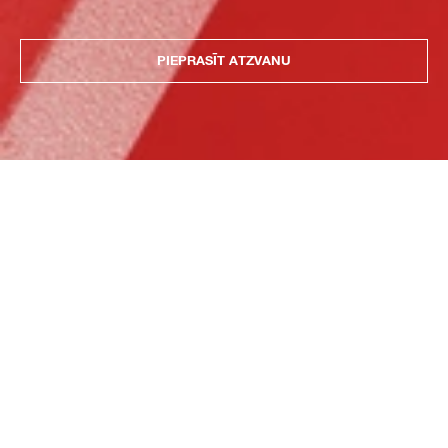
PIEPRASĪT ATZVANU