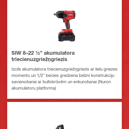
SIW 8–22 ½” akumulatora
triecienuzgriežņgriezis
Izcils akumulatora triecienuzgriežņgriezis ar lielu griezes
momentu un 1/2" berzes gredzena belzni konstrukciju
savienošanai ar bultskrūvēm un enkurošanai (Nuron
akumulatoru platforma)