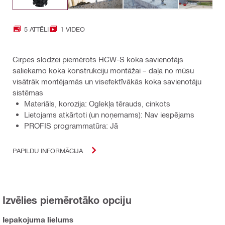
5 ATTĒLI
1 VIDEO
Cirpes slodzei piemērots HCW-S koka savienotājs
saliekamo koka konstrukciju montāžai – daļa no mūsu
visātrāk montējamās un visefektīvākās koka savienotāju
sistēmas
Materiāls, korozija: Oglekļa tērauds, cinkots
Lietojams atkārtoti (un noņemams): Nav iespējams
PROFIS programmatūra: Jā
PAPILDU INFORMĀCIJA
Izvēlies piemērotāko opciju
Iepakojuma lielums