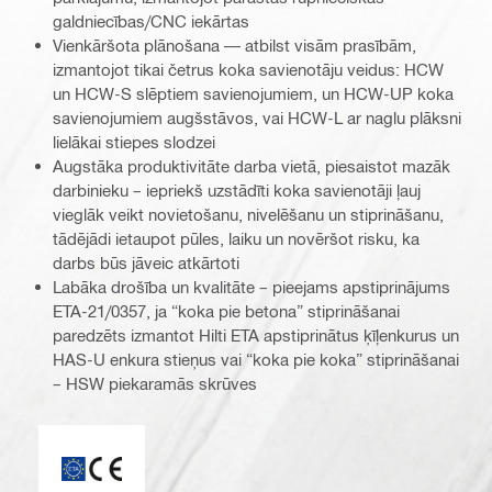
galdniecības/CNC iekārtas
Vienkāršota plānošana — atbilst visām prasībām,
izmantojot tikai četrus koka savienotāju veidus: HCW
un HCW-S slēptiem savienojumiem, un HCW-UP koka
savienojumiem augšstāvos, vai HCW-L ar naglu plāksni
lielākai stiepes slodzei
Augstāka produktivitāte darba vietā, piesaistot mazāk
darbinieku – iepriekš uzstādīti koka savienotāji ļauj
vieglāk veikt novietošanu, nivelēšanu un stiprināšanu,
tādējādi ietaupot pūles, laiku un novēršot risku, ka
darbs būs jāveic atkārtoti
Labāka drošība un kvalitāte – pieejams apstiprinājums
ETA-21/0357, ja “koka pie betona” stiprināšanai
paredzēts izmantot Hilti ETA apstiprinātus ķīļenkurus un
HAS-U enkura stieņus vai “koka pie koka” stiprināšanai
– HSW piekaramās skrūves
ETA_CE_Logo_2to1 (3608215)