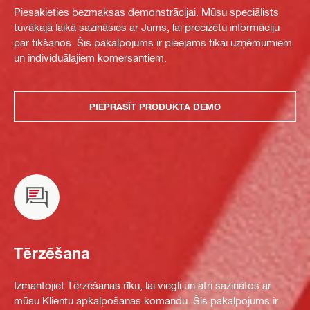
Piesakieties bezmaksas demonstrācijai. Mūsu speciālists
tuvākajā laikā sazināsies ar Jums, lai precizētu informāciju
par tikšanos. Šis pakalpojums ir pieejams tikai uzņēmumiem
un individuālajiem komersantiem.
PIEPRASĪT PRODUKTA DEMO
Tērzēšana
Izmantojiet Tērzēšanas rīku, lai viegli un ātri sazinātos ar
mūsu Klientu apkalpošanas komandu. Šis pakalpojums ir