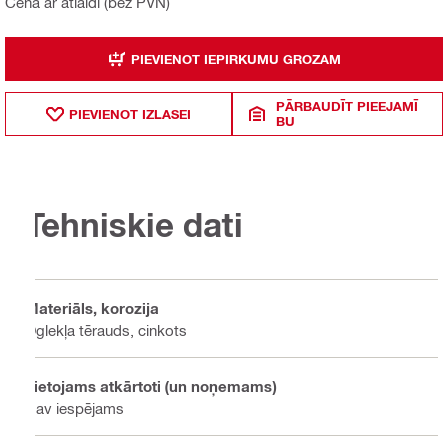
Cena ar atlaidi (bez PVN)
PIEVIENOT IEPIRKUMU GROZAM
PĀRBAUDĪT PIEEJAMĪ
PIEVIENOT IZLASEI
BU
Tehniskie dati
Materiāls, korozija
Oglekļa tērauds, cinkots
Lietojams atkārtoti (un noņemams)
Nav iespējams