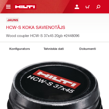
 GALVENO SATURU
PIESLĒGTIES VAI REĢIST
IEPIRKŠANĀS GR
JAUNS
HCW-S KOKA SAVIENOTĀJS
Wood coupler HCW-S 37x45 20gb
#2448096
Konfigurators
Tehniskie dati
Dokumenti