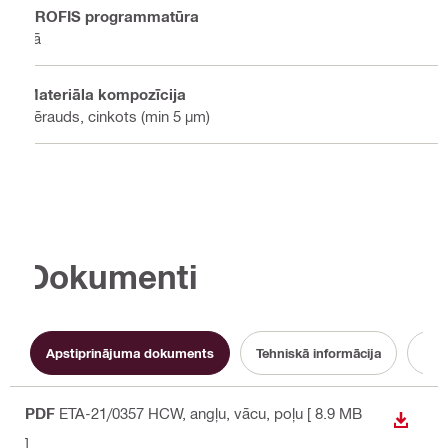
PROFIS programmatūra
Jā
Materiāla kompozīcija
Tērauds, cinkots (min 5 µm)
Dokumenti
Apstiprinājuma dokuments
Tehniskā informācija
PDF
ETA-21/0357 HCW
, angļu, vācu, poļu
[ 8.9 MB
LEJUP
]