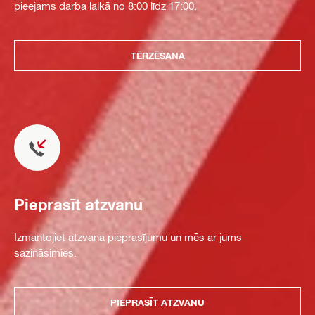
pieejams darba laikā no 8:00 līdz 17:00.
TĒRZĒŠANA
Pieprasīt atzvanu
Izmantojiet atzvana pieprasījumu un mēs ar jums
sazināsimies.
PIEPRASĪT ATZVANU