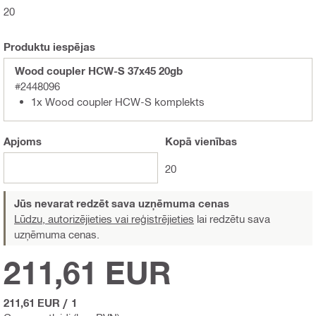
20
Produktu iespējas
Wood coupler HCW-S 37x45 20gb
#2448096
1x Wood coupler HCW-S komplekts
Apjoms
Kopā
vienības
20
Jūs nevarat redzēt sava uzņēmuma cenas
Lūdzu, autorizējieties vai reģistrējieties
lai redzētu sava
uzņēmuma cenas.
211,61 EUR
211,61 EUR
/
1