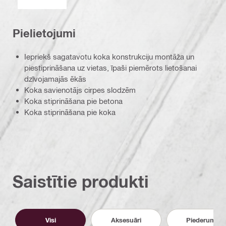
Pielietojumi
Iepriekš sagatavotu koka konstrukciju montāža un
piestiprināšana uz vietas, īpaši piemērots lietošanai
dzīvojamajās ēkās
Koka savienotājs cirpes slodzēm
Koka stiprināšana pie betona
Koka stiprināšana pie koka
Saistītie produkti
Visi
Aksesuāri
Piederumi