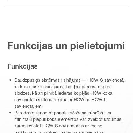
Funkcijas un pielietojumi
Funkcijas
Daudzpusīgs sistēmas risinājums — HCW-S savienotāji
ir ekonomisks risinājums, kas ļauj pārnest cirpes
slodzes, kā arī pilnībā iederas kopējās HCW koka
savienotāju sistēmās kopā ar HCW un HCW-L
savienotājiem
Paredzēts izmantot paneļu ražošanai rūpnīcā – ar
minimālu piepūli koka elementos var izveidot urbumus,
kuros ievietot HCW-S savienotājus ar melno
pārklājumu, izmantojot parastās rūpnieciskās