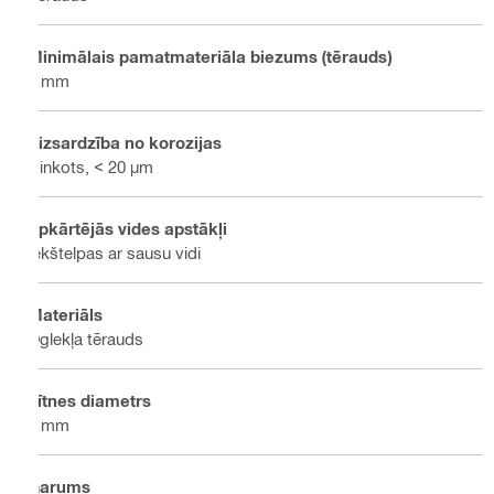
Minimālais pamatmateriāla biezums (tērauds)
6 mm
Aizsardzība no korozijas
Cinkots, < 20 µm
Apkārtējās vides apstākļi
Iekštelpas ar sausu vidi
Materiāls
Oglekļa tērauds
Vītnes diametrs
6 mm
Garums