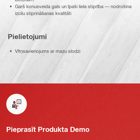
Garš konusveida gals un īpaši liela stiprība — nodrošina
izcilu stiprināšanas kvalitāti
Pielietojumi
Vītņsavienojums ar mazu slodzi
Pieprasīt Produkta Demo