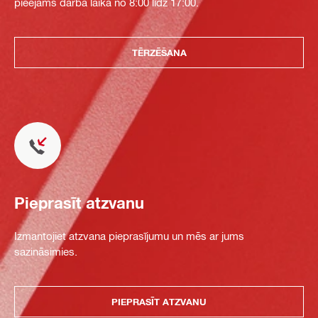
pieejams darba laikā no 8:00 līdz 17:00.
TĒRZĒŠANA
Pieprasīt atzvanu
Izmantojiet atzvana pieprasījumu un mēs ar jums
sazināsimies.
PIEPRASĪT ATZVANU