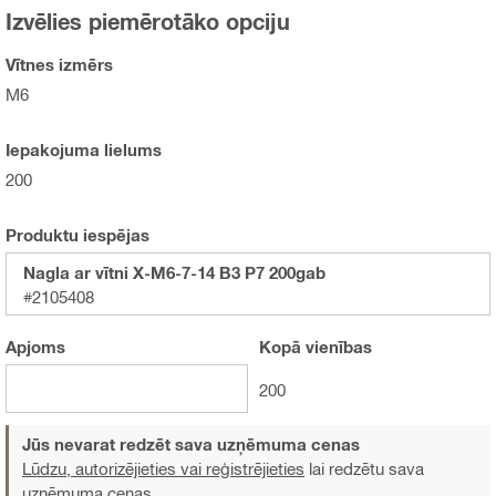
Izvēlies piemērotāko opciju
Vītnes izmērs
M6
Iepakojuma lielums
200
Produktu iespējas
Nagla ar vītni X-M6-7-14 B3 P7 200gab
#2105408
Apjoms
Kopā
vienības
200
Jūs nevarat redzēt sava uzņēmuma cenas
Lūdzu, autorizējieties vai reģistrējieties
lai redzētu sava
uzņēmuma cenas.