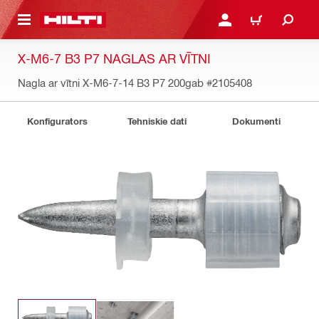
 GALVENO SATURU
PIESLĒGTIES VAI REĢIST
IEPIRKŠANĀS GR
X-M6-7 B3 P7 NAGLAS AR VĪTNI
Nagla ar vītni X-M6-7-14 B3 P7 200gab
#2105408
Konfigurators
Tehniskie dati
Dokumenti