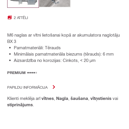
2 ATTĒLI
M6 naglas ar vītni lietošanai kopā ar akumulatora naglotāju
BX 3
Pamatmateriāli: Tērauds
Minimālais pamatmateriāla biezums (tērauds): 6 mm
Aizsardzība no korozijas: Cinkots, < 20 µm
PREMIUM
PAPILDU INFORMĀCIJA
Klienti meklēja arī
vītnes
,
Nagla
,
šaušana
,
vītņstienis
vai
stiprinājums
.