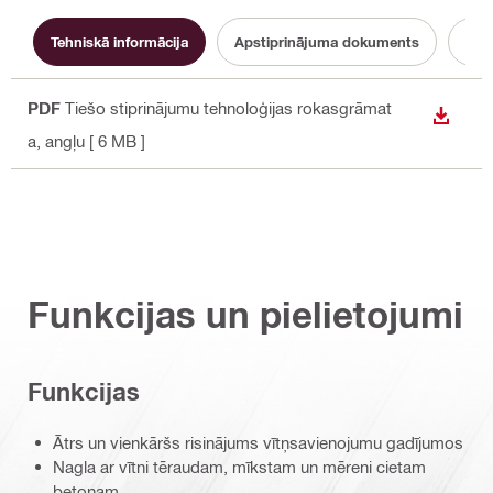
Tehniskā informācija
Apstiprinājuma dokuments
Dok
PDF
Tiešo stiprinājumu tehnoloģijas rokasgrāmat
LEJUP
a
, angļu
[ 6 MB ]
Funkcijas un pielietojumi
Funkcijas
Ātrs un vienkāršs risinājums vītņsavienojumu gadījumos
Nagla ar vītni tēraudam, mīkstam un mēreni cietam
betonam