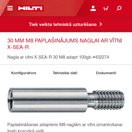
 GALVENO SATURU
PIESLĒGTIES VAI REĢIST
IEPIRKŠANĀS GR
Tiek veikta tehniskā uzturēšana
30 MM M8 PAPLAŠINĀJUMS NAGLAI AR VĪTNI
X-SEA-R
Nagla ar vītni X-SEA-R 30 M8 adapt 100gb
#432274
Konfigurators
Tehniskie dati
Dokumenti
Paplašināšanas adapteris M8 naglām ar vītni izmantošanai
īpaši korozīvā vidē