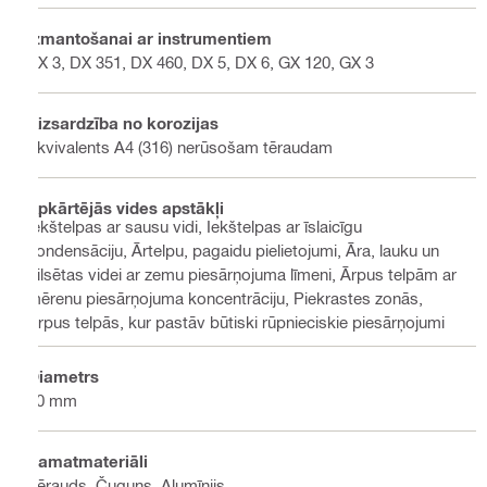
Izmantošanai ar instrumentiem
BX 3, DX 351, DX 460, DX 5, DX 6, GX 120, GX 3
Aizsardzība no korozijas
Ekvivalents A4 (316) nerūsošam tēraudam
Apkārtējās vides apstākļi
Iekštelpas ar sausu vidi, Iekštelpas ar īslaicīgu
kondensāciju, Ārtelpu, pagaidu pielietojumi, Āra, lauku un
pilsētas videi ar zemu piesārņojuma līmeni, Ārpus telpām ar
mērenu piesārņojuma koncentrāciju, Piekrastes zonās,
Ārpus telpās, kur pastāv būtiski rūpnieciskie piesārņojumi
Diametrs
10 mm
Pamatmateriāli
Tērauds, Čuguns, Alumīnijs