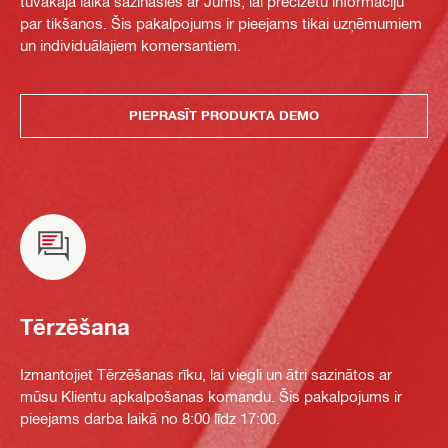
tuvākajā laikā sazināsies ar Jums, lai precizētu informāciju
par tikšanos. Šis pakalpojums ir pieejams tikai uzņēmumiem
un individuālajiem komersantiem.
PIEPRASĪT PRODUKTA DEMO
Tērzēšana
Izmantojiet Tērzēšanas rīku, lai viegli un ātri sazinātos ar
mūsu Klientu apkalpošanas komandu. Šis pakalpojums ir
pieejams darba laikā no 8:00 līdz 17:00.