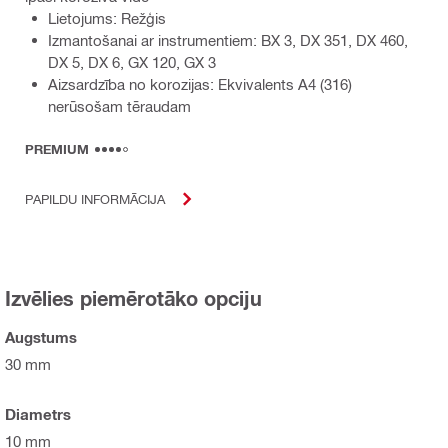
Lietojums: Režģis
Izmantošanai ar instrumentiem: BX 3, DX 351, DX 460,
DX 5, DX 6, GX 120, GX 3
Aizsardzība no korozijas: Ekvivalents A4 (316)
nerūsošam tēraudam
PREMIUM
PAPILDU INFORMĀCIJA
Izvēlies piemērotāko opciju
Augstums
30 mm
Diametrs
10 mm