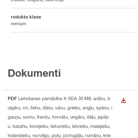
Produkta klase
Premium
Dokumenti
PDF
Lietošanas pamācība X-SEA 30 M8
, arābu, b
LEJUP
ulgāru, cn, čehu, dāņu, vācu, grieķu, angļu, spāņu, i
gauņu, somu, franču, horvātu, ungāru, itāļu, japāņ
u, kazahu, korejiešu, lietuviešu, latviešu, malajiešu,
holandiešu, norvēģu, poļu, portugāļu, rumāņu, krie