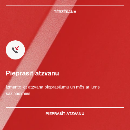
TĒRZĒŠANA
Pieprasīt atzvanu
Izmantojiet atzvana pieprasījumu un mēs ar jums
sazināsimies.
PIEPRASĪT ATZVANU