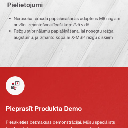
Pielietojumi
Nerūsoša tērauda paplašināšanas adapteris M8 naglām
ar vītni izmantošanai īpaši korozīvā vidē
Režģu stiprinājumu paplašināšana, lai nosegtu režģa
augstumu, ja izmanto kopā ar X-MSP režģu diskiem
Pieprasīt Produkta Demo
Piesakieties bezmaksas demonstrācijai. Mūsu speciālists