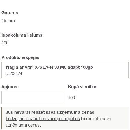
Garums
45 mm
Iepakojuma lielums
100
Produktu iespējas
Nagla ar vītni X-SEA-R 30 M8 adapt 100gb
#432274
Apjoms
Kopā
vienības
100
Jūs nevarat redzēt sava uzņēmuma cenas
Lūdzu, autorizējieties vai reģistrējieties
lai redzētu sava
uzņēmuma cenas.