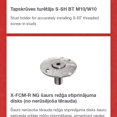
Tapskrūves turētājs S-SH BT M10/W10
Stud holder for accurately installing S-BT threaded
screw-in studs
X-FCM-R NG šaurs režģa stiprinājuma
disks (no nerūsējoša tērauda)
Šaurs nerūsoša tērauda režģa stiprinājuma disks šauru
sietveida grīdas režģu stiprināšanai, izmantojot naglas