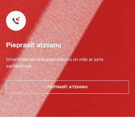
Pieprasīt atzvanu
Izmantojiet atzvana pieprasījumu un mēs ar jums
sazināsimies.
PIEPRASĪT ATZVANU