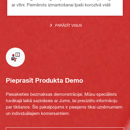
ar vītni. Piemērots izmantošanai īpaši korozīvā vidē
PARĀDĪT VISUS
Pieprasīt Produkta Demo
Piesakieties bezmaksas demonstrācijai. Mūsu speciālists
tuvākajā laikā sazināsies ar Jums, lai precizētu informāciju
par tikšanos. Šis pakalpojums ir pieejams tikai uzņēmumiem
un individuālajiem komersantiem.