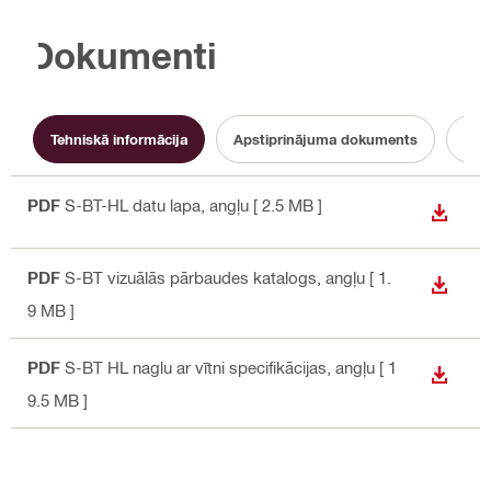
Dokumenti
Tehniskā informācija
Apstiprinājuma dokuments
PDF
S-BT-HL datu lapa
, angļu
[ 2.5 MB ]
LEJUP
PDF
S-BT vizuālās pārbaudes katalogs
, angļu
[ 1.
LEJUP
9 MB ]
PDF
S-BT HL naglu ar vītni specifikācijas
, angļu
[ 1
LEJUP
9.5 MB ]