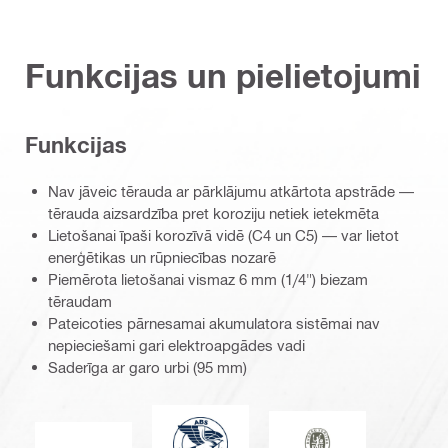
Funkcijas un pielietojumi
Funkcijas
Nav jāveic tērauda ar pārklājumu atkārtota apstrāde —
tērauda aizsardzība pret koroziju netiek ietekmēta
Lietošanai īpaši korozīvā vidē (C4 un C5) — var lietot
enerģētikas un rūpniecības nozarē
Piemērota lietošanai vismaz 6 mm (1/4") biezam
tēraudam
Pateicoties pārnesamai akumulatora sistēmai nav
nepieciešami gari elektroapgādes vadi
Saderīga ar garo urbi (95 mm)
American Bureau of Shipping
Bureau Veritas
CE marķējums