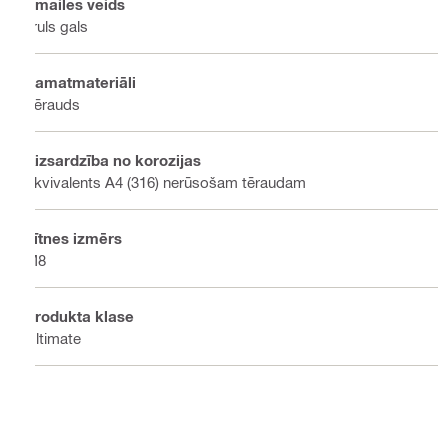
Smailes veids
Truls gals
Pamatmateriāli
Tērauds
Aizsardzība no korozijas
Ekvivalents A4 (316) nerūsošam tēraudam
Vītnes izmērs
M8
Produkta klase
Ultimate