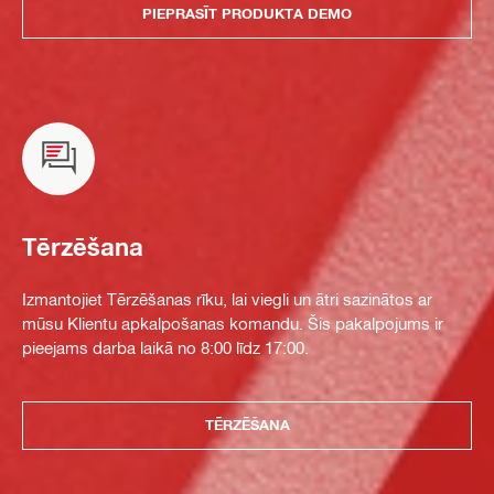
PIEPRASĪT PRODUKTA DEMO
Tērzēšana
Izmantojiet Tērzēšanas rīku, lai viegli un ātri sazinātos ar
mūsu Klientu apkalpošanas komandu. Šis pakalpojums ir
pieejams darba laikā no 8:00 līdz 17:00.
TĒRZĒŠANA