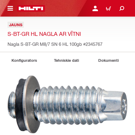
 GALVENO SATURU
PIESLĒGTIES VAI REĢIST
IEPIRKŠANĀS GR
JAUNS
S-BT-GR HL NAGLA AR VĪTNI
Nagla S-BT-GR M8/7 SN 6 HL 100gb
#2345767
Konfigurators
Tehniskie dati
Dokumenti