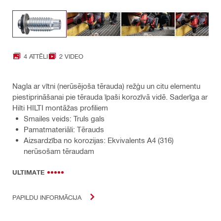
4 ATTĒLI
2 VIDEO
Nagla ar vītni (nerūsējoša tērauda) režģu un citu elementu
piestiprināšanai pie tērauda īpaši korozīvā vidē. Saderīga ar
Hilti HILTI montāžas profiliem
Smailes veids: Truls gals
Pamatmateriāli: Tērauds
Aizsardzība no korozijas: Ekvivalents A4 (316)
nerūsošam tēraudam
ULTIMATE
PAPILDU INFORMĀCIJA