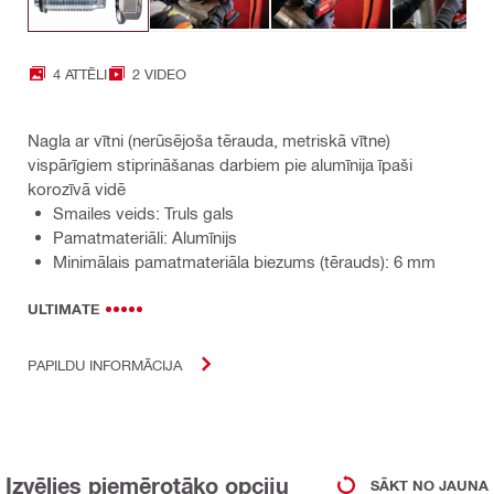
4 ATTĒLI
2 VIDEO
Nagla ar vītni (nerūsējoša tērauda, metriskā vītne)
vispārīgiem stiprināšanas darbiem pie alumīnija īpaši
korozīvā vidē
Smailes veids: Truls gals
Pamatmateriāli: Alumīnijs
Minimālais pamatmateriāla biezums (tērauds): 6 mm
ULTIMATE
PAPILDU INFORMĀCIJA
Izvēlies piemērotāko opciju
SĀKT NO JAUNA