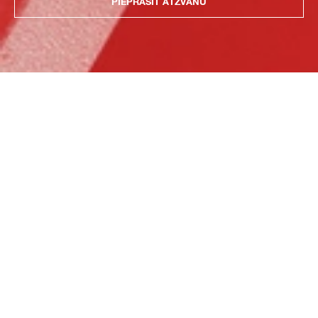
PIEPRASĪT ATZVANU