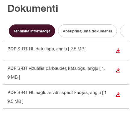
Dokumenti
Tehniskā informācija
Apstiprinājuma dokuments
PDF
S-BT-HL datu lapa
, angļu
[ 2.5 MB ]
LEJUP
PDF
S-BT vizuālās pārbaudes katalogs
, angļu
[ 1.
LEJUP
9 MB ]
PDF
S-BT HL naglu ar vītni specifikācijas
, angļu
[ 1
LEJUP
9.5 MB ]