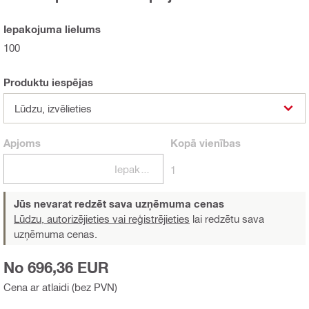
Iepakojuma lielums
100
Produktu iespējas
Lūdzu, izvēlieties
Apjoms
Kopā
vienības
Iepakojumi
1
Jūs nevarat redzēt sava uzņēmuma cenas
Lūdzu, autorizējieties vai reģistrējieties
lai redzētu sava
uzņēmuma cenas.
No 696,36 EUR
Cena ar atlaidi (bez PVN)