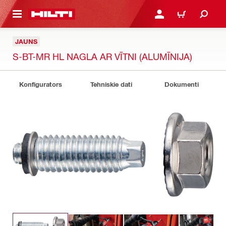
 GALVENO SATURU
PIESLĒGTIES VAI REĢIST
IEPIRKŠANĀS GR
JAUNS
S-BT-MR HL NAGLA AR VĪTNI (ALUMĪNIJA)
Konfigurators
Tehniskie dati
Dokumenti