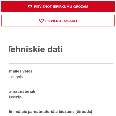
PIEVIENOT IEPIRKUMU GROZAM
PIEVIENOT IZLASEI
Tehniskie dati
Smailes veids
Truls gals
Pamatmateriāli
Alumīnijs
Minimālais pamatmateriāla biezums (tērauds)