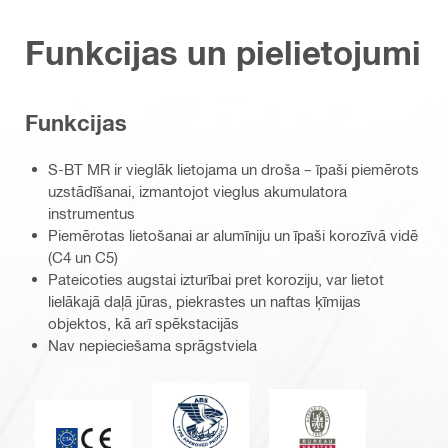
Funkcijas un pielietojumi
Funkcijas
S-BT MR ir vieglāk lietojama un droša – īpaši piemērots
uzstādīšanai, izmantojot vieglus akumulatora
instrumentus
Piemērotas lietošanai ar alumīniju un īpaši korozīvā vidē
(C4 un C5)
Pateicoties augstai izturībai pret koroziju, var lietot
lielākajā daļā jūras, piekrastes un naftas ķīmijas
objektos, kā arī spēkstacijās
Nav nepieciešama sprāgstviela
American Bureau of Shipping
Bureau Veritas
CE marķējums