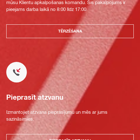
mūsu Klientu apkalpošanas komandu. Šis pakalpojums ir
pieejams darba laikā no 8:00 līdz 17:00.
TĒRZĒŠANA
Pieprasīt atzvanu
Izmantojiet atzvana pieprasījumu un mēs ar jums
sazināsimies.