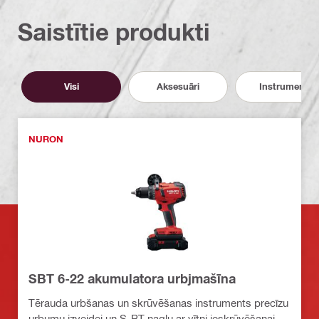
Saistītie produkti
Visi
Aksesuāri
Instrumenti
NURON
SBT 6-22 akumulatora urbjmašīna
Tērauda urbšanas un skrūvēšanas instruments precīzu
urbumu izveidei un S-BT naglu ar vītni ieskrūvēšanai