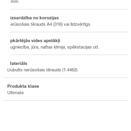
6 mm
Aizsardzība no korozijas
Nerūsošais tērauds A4 (316) vai līdzvērtīgs
Apkārtējās vides apstākļi
Kuģniecība, jūra, naftas ķīmija, spēkstacijas utt.
Materiāls
Dubults nerūsošais tērauds (1.4462)
Produkta klase
Ultimate