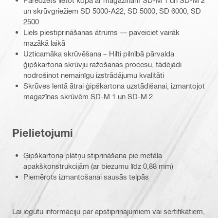
Paredzēts lietot kopā ar magazīnām SD-M 1 un SD-M 2
un skrūvgriežiem SD 5000-A22, SD 5000, SD 6000, SD
2500
Liels piestiprināšanas ātrums — paveiciet vairāk
mazākā laikā
Uzticamāka skrūvēšana – Hilti pilnībā pārvalda
ģipškartona skrūvju ražošanas procesu, tādējādi
nodrošinot nemainīgu izstrādājumu kvalitāti
Skrūves lentā ātrai ģipškartona uzstādīšanai, izmantojot
magazīnas skrūvēm SD-M 1 un SD-M 2
Pielietojumi
Ģipškartona plātņu stiprināšana pie metāla
apakškonstrukcijām (ar biezumu līdz 0,88 mm)
Piemērots izmantošanai sausās telpās
Lai iegūtu informāciju par apstiprinājumiem vai sertifikātiem,