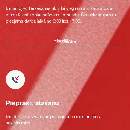
Izmantojiet Tērzēšanas rīku, lai viegli un ātri sazinātos ar
mūsu Klientu apkalpošanas komandu. Šis pakalpojums ir
pieejams darba laikā no 8:00 līdz 17:00.
TĒRZĒŠANA
Pieprasīt atzvanu
Izmantojiet atzvana pieprasījumu un mēs ar jums
sazināsimies.