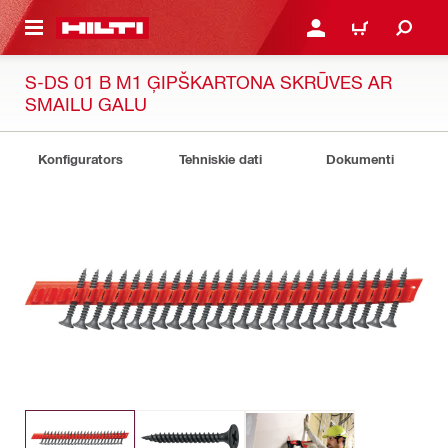
 GALVENO SATURU
PIESLĒGTIES VAI REĢIST
IEPIRKŠANĀS GR
S-DS 01 B M1 ĢIPŠKARTONA SKRŪVES AR
SMAILU GALU
Konfigurators
Tehniskie dati
Dokumenti