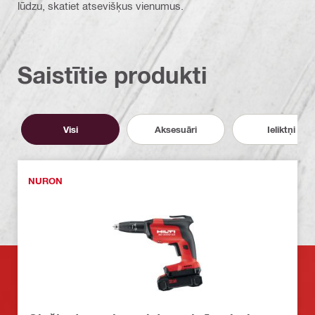
lūdzu, skatiet atsevišķus vienumus.
Saistītie produkti
Visi
Aksesuāri
Ieliktņi
NURON