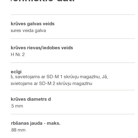
Skrūves galvas veids
Taures veida galva
Skrūves rievas/iedobes veids
PH Nr. 2
Secīgi
Jā, savietojams ar SD-M 1 skrūvju magazīnu, Jā,
savietojams ar SD-M 2 skrūvju magazīnu
Skrūves diametrs d
3.5 mm
Urbšanas jauda - maks.
0.88 mm