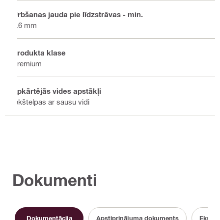
Urbšanas jauda pie līdzstrāvas - min.
0.6 mm
Produkta klase
Premium
Apkārtējās vides apstākļi
Iekštelpas ar sausu vidi
Dokumenti
Dokumentācija
Apstiprinājuma dokuments
Eksplu