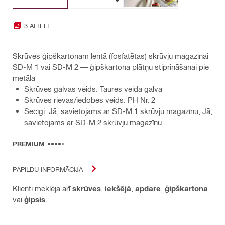
3 ATTĒLI
Skrūves ģipškartonam lentā (fosfatētas) skrūvju magazīnai
SD-M 1 vai SD-M 2 — ģipškartona plātņu stiprināšanai pie
metāla
Skrūves galvas veids: Taures veida galva
Skrūves rievas/iedobes veids: PH Nr. 2
Secīgi: Jā, savietojams ar SD-M 1 skrūvju magazīnu, Jā,
savietojams ar SD-M 2 skrūvju magazīnu
PREMIUM
PAPILDU INFORMĀCIJA
Klienti meklēja arī
skrūves
,
iekšējā
,
apdare
,
ģipškartona
vai
ģipsis
.