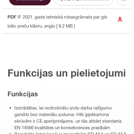
PDF
IF 2021. gada tehniskā rokasgrāmata par glo
LEJUP
bālo preču klāstu
, angļu
[ 8.2 MB ]
Funkcijas un pielietojumi
Funkcijas
Izstrādātas, lai nodrošinātu izcilu darba ražīgumu
gandrīz bez materiālu zuduma. Hilti ģipškartona
skrūvēm ir CE apstiprinājums, un tās atbilst standarta
EN 14566 kvalitātes un konsekvences prasībām