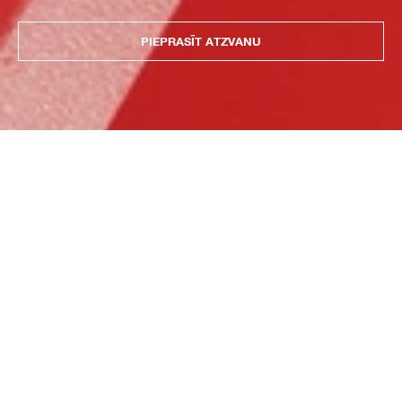
PIEPRASĪT ATZVANU