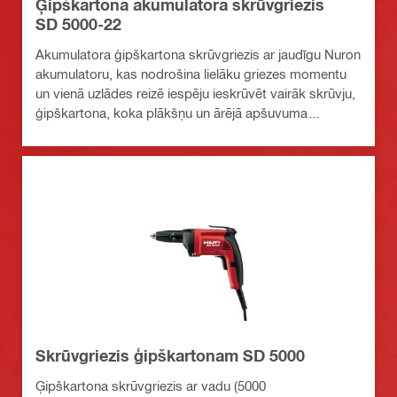
Ģipškartona akumulatora skrūvgriezis
SD 5000-22
Akumulatora ģipškartona skrūvgriezis ar jaudīgu Nuron
akumulatoru, kas nodrošina lielāku griezes momentu
un vienā uzlādes reizē iespēju ieskrūvēt vairāk skrūvju,
ģipškartona, koka plākšņu un ārējā apšuvuma
stiprināšanai
Skrūvgriezis ģipškartonam SD 5000
Ģipškartona skrūvgriezis ar vadu (5000