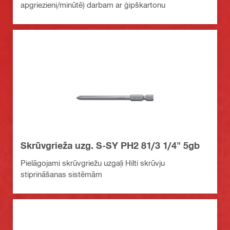
apgriezieni/minūtē) darbam ar ģipškartonu
Skrūvgrieža uzg. S-SY PH2 81/3 1/4" 5gb
Pielāgojami skrūvgriežu uzgaļi Hilti skrūvju
stiprināšanas sistēmām