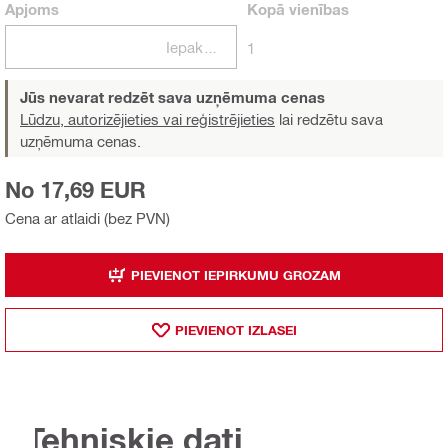
Apjoms
Kopā
vienības
Iepakojumi
1
Jūs nevarat redzēt sava uzņēmuma cenas
Lūdzu, autorizējieties vai reģistrējieties
lai redzētu sava
uzņēmuma cenas.
No 17,69 EUR
Cena ar atlaidi (bez PVN)
PIEVIENOT IEPIRKUMU GROZAM
PIEVIENOT IZLASEI
Tehniskie dati