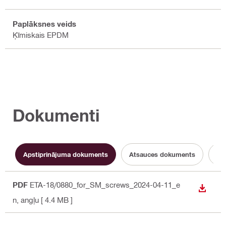
Paplāksnes veids
Ķīmiskais EPDM
Dokumenti
Apstiprinājuma dokuments
Atsauces dokuments
Teh
PDF
ETA-18/0880_for_SM_screws_2024-04-11_e
LEJUP
n
, angļu
[ 4.4 MB ]