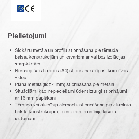
ETA_CE_Logo_2to1 (3608215)
Pielietojumi
Slokšņu metāla un profilu stiprināšana pie tērauda
balsta konstrukcijām un ietvariem ar vai bez izolācijas
starpkārtām
Nerūsējošais tērauds (A4) stiprināšanai īpaši korozīvās
vidēs
Plāna metāla (līdz 4 mm) stiprināšana pie metāla
Situācijām, kad nepieciešami ūdensizturīgi stiprinājumi
ar 16 mm paplāksni
Tērauda vai alumīnija elementu stiprināšana pie alumīnija
balsta konstrukcijām, piemēram, alumīnija fasāžu
sistēmām