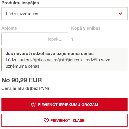
Produktu iespējas
Lūdzu, izvēlieties
Apjoms
Kopā
vienības
Iepakojumi
1
Jūs nevarat redzēt sava uzņēmuma cenas
Lūdzu, autorizējieties vai reģistrējieties
lai redzētu sava
uzņēmuma cenas.
No 90,29 EUR
Cena ar atlaidi (bez PVN)
PIEVIENOT IEPIRKUMU GROZAM
PIEVIENOT IZLASEI