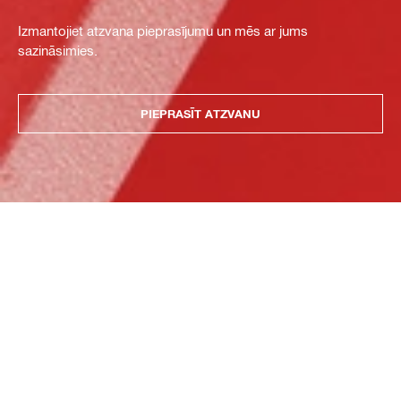
Izmantojiet atzvana pieprasījumu un mēs ar jums
sazināsimies.
PIEPRASĪT ATZVANU