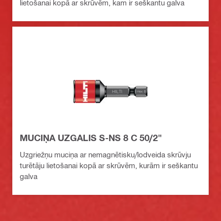
lietošanai kopā ar skrūvēm, kam ir seškantu galva
MUCIŅA UZGALIS S-NS 8 C 50/2"
Uzgriežņu muciņa ar nemagnētisku/lodveida skrūvju
turētāju lietošanai kopā ar skrūvēm, kurām ir seškantu
galva