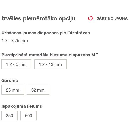
Izvēlies piemērotāko opciju
SĀKT NO JAUNA
Urbšanas jaudas diapazons pie līdzstrāvas
1.2 - 3.75 mm
Piestiprinātā materiāla biezuma diapazons MF
1.2 - 5 mm
1.2 - 13 mm
Garums
25 mm
32 mm
Iepakojuma lielums
250
500