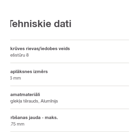
Tehniskie dati
Skrūves rievas/iedobes veids
Sešstūru 8
Paplāksnes izmērs
16 mm
Pamatmateriāli
Oglekļa tērauds, Alumīnijs
Urbšanas jauda - maks.
3.75 mm