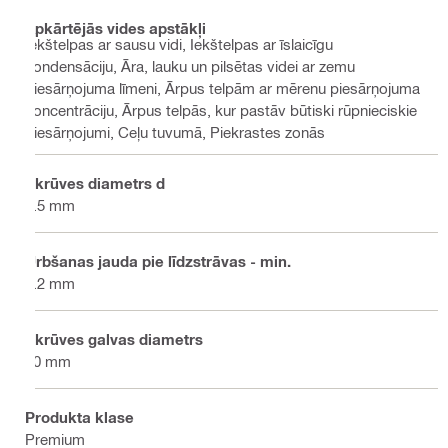
Apkārtējās vides apstākļi
Iekštelpas ar sausu vidi, Iekštelpas ar īslaicīgu
kondensāciju, Āra, lauku un pilsētas videi ar zemu
piesārņojuma līmeni, Ārpus telpām ar mērenu piesārņojuma
koncentrāciju, Ārpus telpās, kur pastāv būtiski rūpnieciskie
piesārņojumi, Ceļu tuvumā, Piekrastes zonās
Skrūves diametrs d
5.5 mm
Urbšanas jauda pie līdzstrāvas - min.
1.2 mm
Skrūves galvas diametrs
10 mm
Produkta klase
Premium