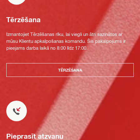
Tērzēšana
Izmantojiet Tērzēšanas rīku, lai viegli un ātri sazinātos ar
mūsu Klientu apkalpošanas komandu. Šis pakalpojums ir
pieejams darba laikā no 8:00 līdz 17:00.
TĒRZĒŠANA
Pieprasīt atzvanu