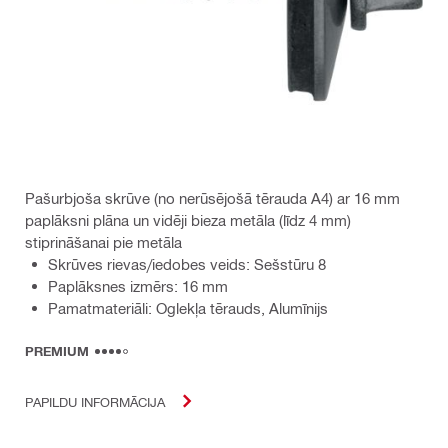
Pašurbjoša skrūve (no nerūsējošā tērauda A4) ar 16 mm
paplāksni plāna un vidēji bieza metāla (līdz 4 mm)
stiprināšanai pie metāla
Skrūves rievas/iedobes veids: Sešstūru 8
Paplāksnes izmērs: 16 mm
Pamatmateriāli: Oglekļa tērauds, Alumīnijs
PREMIUM
PAPILDU INFORMĀCIJA