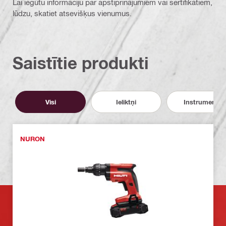
Lai iegūtu informāciju par apstiprinājumiem vai sertifikātiem,
lūdzu, skatiet atsevišķus vienumus.
Saistītie produkti
Visi
Ieliktņi
Instrumenti
NURON