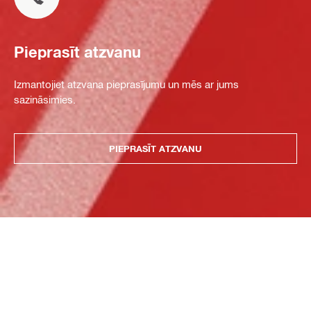
Pieprasīt atzvanu
Izmantojiet atzvana pieprasījumu un mēs ar jums
sazināsimies.
PIEPRASĪT ATZVANU