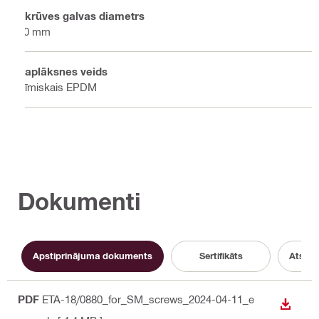
Skrūves galvas diametrs
10 mm
Paplāksnes veids
Ķīmiskais EPDM
Dokumenti
Apstiprinājuma dokuments
Sertifikāts
Atsau
PDF
ETA-18/0880_for_SM_screws_2024-04-11_e
LEJUP