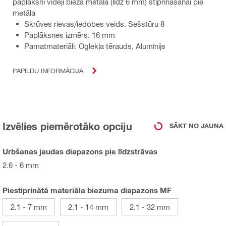
paplāksni vidēji bieza metāla (līdz 6 mm) stiprināšanai pie
metāla
Skrūves rievas/iedobes veids: Sešstūru 8
Paplāksnes izmērs: 16 mm
Pamatmateriāli: Oglekļa tērauds, Alumīnijs
PAPILDU INFORMĀCIJA
Izvēlies piemērotāko opciju
SĀKT NO JAUNA
Urbšanas jaudas diapazons pie līdzstrāvas
2.6 - 6 mm
Piestiprinātā materiāla biezuma diapazons MF
2.1 - 7 mm
2.1 - 14 mm
2.1 - 32 mm