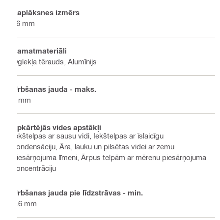
Paplāksnes izmērs
16 mm
Pamatmateriāli
Oglekļa tērauds, Alumīnijs
Urbšanas jauda - maks.
6 mm
Apkārtējās vides apstākļi
Iekštelpas ar sausu vidi, Iekštelpas ar īslaicīgu
kondensāciju, Āra, lauku un pilsētas videi ar zemu
piesārņojuma līmeni, Ārpus telpām ar mērenu piesārņojuma
koncentrāciju
Urbšanas jauda pie līdzstrāvas - min.
2.6 mm