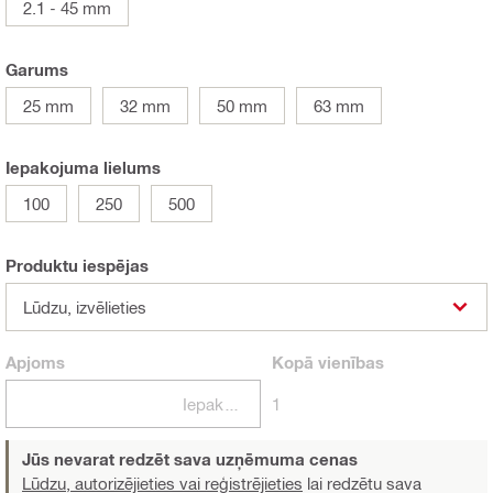
2.1 - 45 mm
Garums
25 mm
32 mm
50 mm
63 mm
Iepakojuma lielums
100
250
500
Produktu iespējas
Lūdzu, izvēlieties
Apjoms
Kopā
vienības
Iepakojumi
1
Jūs nevarat redzēt sava uzņēmuma cenas
Lūdzu, autorizējieties vai reģistrējieties
lai redzētu sava