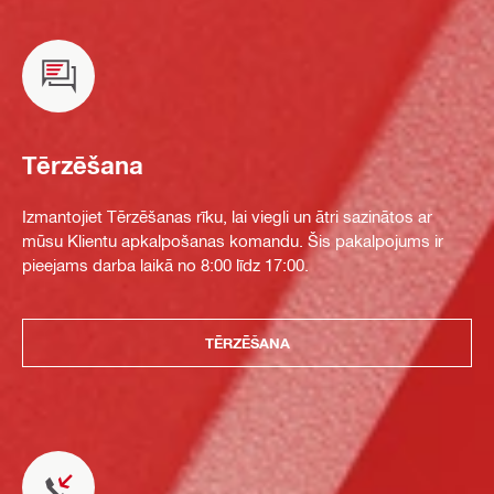
Tērzēšana
Izmantojiet Tērzēšanas rīku, lai viegli un ātri sazinātos ar
mūsu Klientu apkalpošanas komandu. Šis pakalpojums ir
pieejams darba laikā no 8:00 līdz 17:00.
TĒRZĒŠANA