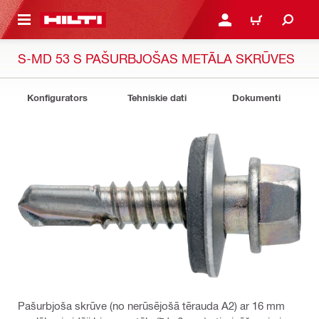
 GALVENO SATURU
PIESLĒGTIES VAI REĢIST
IEPIRKŠANĀS GR
S-MD 53 S PAŠURBJOŠAS METĀLA SKRŪVES
Konfigurators
Tehniskie dati
Dokumenti
Pašurbjoša skrūve (no nerūsējošā tērauda A2) ar 16 mm