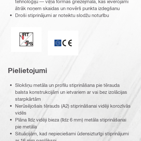
tehnoloģiju — viļņa formas griezējmala, kas ievērojami
ātrāk noņem skaidas un novērš punkta izdegšanu
Droši stiprinājumi ar noteiktu slodžu noturību
Perfekts blīvēšanas/paātrināšanas uzgalis
ETA_CE_Logo_2to1 (3608215)
Pielietojumi
Slokšņu metāla un profilu stiprināšana pie tērauda
balsta konstrukcijām un ietvariem ar vai bez izolācijas
starpkārtām
Nerūsējošais tērauds (A2) stiprināšanai vidēji korozīvās
vidēs
Plāna līdz vidēji bieza (līdz 6 mm) metāla stiprināšanai
pie metāla
Situācijām, kad nepieciešami ūdensizturīgi stiprinājumi
ar 16 mm paplāksni