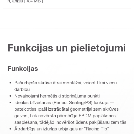
n
, angļu
[ 4.4 MB ]
Funkcijas un pielietojumi
Funkcijas
Pašurbjoša skrūve ātrai montāžai, veicot tikai vienu
darbību
Nevainojami hermētiski stiprinājuma punkti
Ideālas blīvēšanas (Perfect Sealing/PS) funkcija —
pateicoties īpaši izstrādātai ģeometrijai zem skrūves
galvas, tiek novērsta pārmērīga EPDM paplāksnes
saspiešana, tādējādi novēršot ūdens pakļūšanu zem tās
Ātrdarbīgs un izturīgs urbja gals ar “Racing Tip”