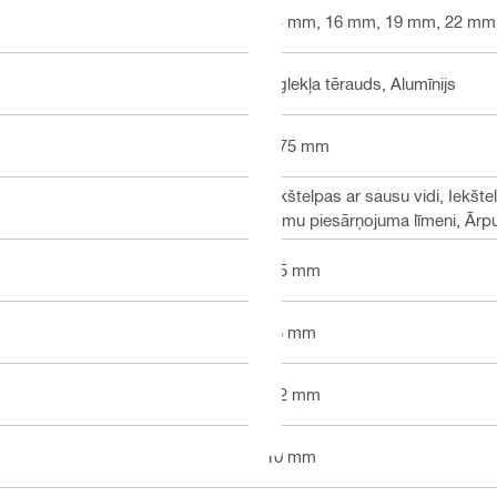
14 mm, 16 mm, 19 mm, 22 mm
Oglekļa tērauds, Alumīnijs
3.75 mm
Iekštelpas ar sausu vidi, Iekšte
zemu piesārņojuma līmeni, Ārp
5.5 mm
25 mm
1.2 mm
10 mm