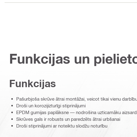
Funkcijas un pieliet
Funkcijas
Pašurbjoša skrūve ātrai montāžai, veicot tikai vienu darbīb
Droši un korozijizturīgi stiprinājumi
EPDM gumijas paplāksne — nodrošina uzticamāku aizsardz
Skrūves gals ir robusts un paredzēts ātrai urbšanai
Droši stiprinājumi ar noteiktu slodžu noturību