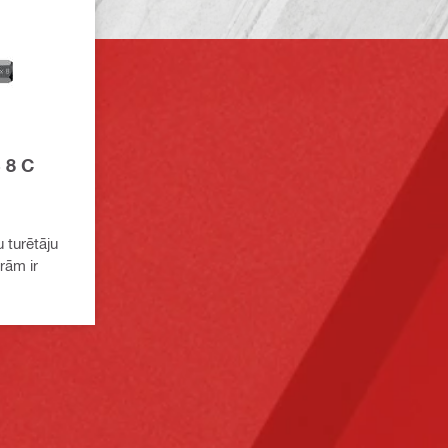
 8 C
 turētāju
rām ir