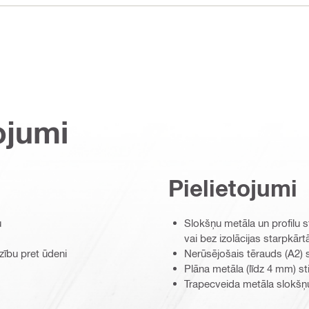
ojumi
Pielietojumi
u
Slokšņu metāla un profilu s
vai bez izolācijas starpkār
ību pret ūdeni
Nerūsējošais tērauds (A2) s
Plāna metāla (līdz 4 mm) st
Trapecveida metāla slokšņu