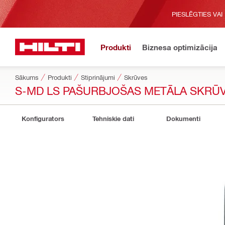
PIESLĒGTIES VAI
Produkti
Biznesa optimizācija
Sākums
Produkti
Stiprinājumi
Skrūves
S-MD LS PAŠURBJOŠAS METĀLA SKRŪ
Konfigurators
Tehniskie dati
Dokumenti