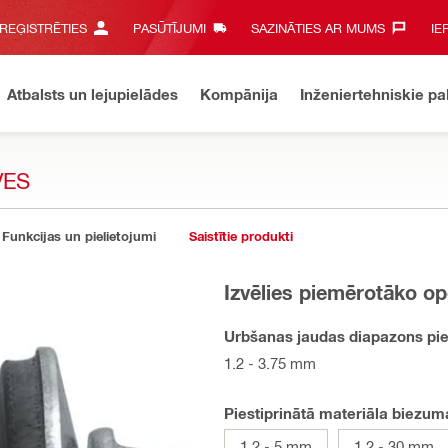
 REĢISTRĒTIES
PASŪTĪJUMI
SAZINĀTIES AR MUMS‎
IE
Atbalsts un lejupielādes
Kompānija
Inženiertehniskie p
VES
Funkcijas un pielietojumi
Saistītie produkti
Izvēlies piemērotāko op
Urbšanas jaudas diapazons pie
1.2 - 3.75 mm
Piestiprinātā materiāla biezu
1.2 - 5 mm
1.2 - 30 mm