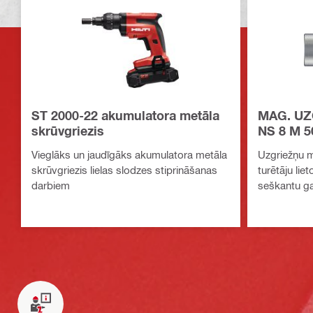
ST 2000-22 akumulatora metāla
MAG. UZ
skrūvgriezis
NS 8 M 5
Vieglāks un jaudīgāks akumulatora metāla
Uzgriežņu m
skrūvgriezis lielas slodzes stiprināšanas
turētāju lie
darbiem
seškantu ga