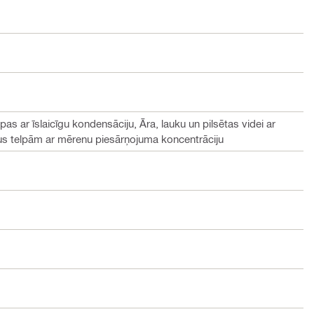
lpas ar īslaicīgu kondensāciju, Āra, lauku un pilsētas videi ar
us telpām ar mērenu piesārņojuma koncentrāciju