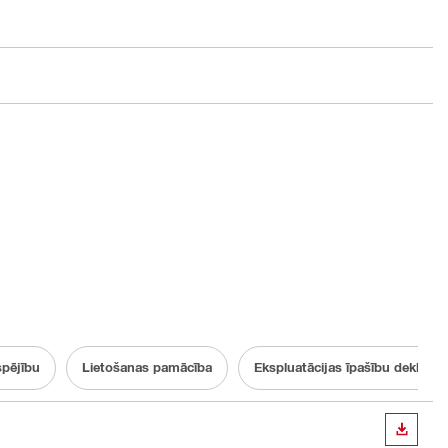
spējību
Lietošanas pamācība
Ekspluatācijas īpašību deklarāci
LEJUP