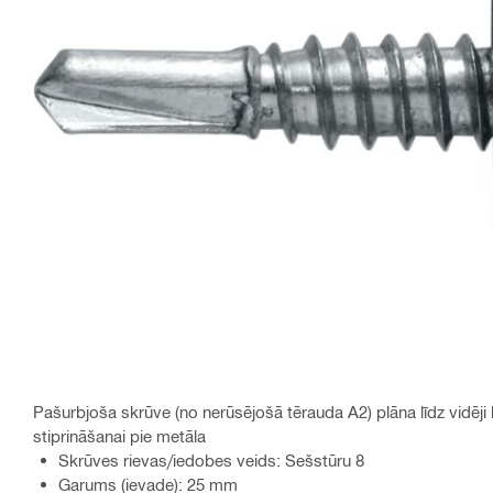
Pašurbjoša skrūve (no nerūsējošā tērauda A2) plāna līdz vidēji 
stiprināšanai pie metāla
Skrūves rievas/iedobes veids: Sešstūru 8
Garums (ievade): 25 mm