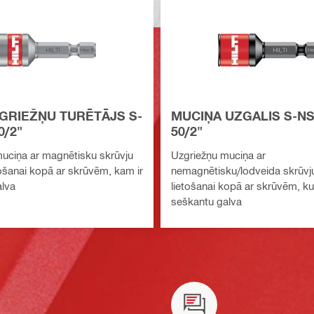
GRIEŽŅU TURĒTĀJS S-
MUCIŅA UZGALIS S-NS
0/2"
50/2"
uciņa ar magnētisku skrūvju
Uzgriežņu muciņa ar
tošanai kopā ar skrūvēm, kam ir
nemagnētisku/lodveida skrūvju
lva
lietošanai kopā ar skrūvēm, ku
seškantu galva