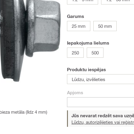
Garums
25 mm
50 mm
Iepakojuma lielums
250
500
Produktu iespējas
Lūdzu, izvēlieties
Apjoms
bieza metāla (līdz 4 mm)
Jūs nevarat redzēt sava uz
Lūdzu, autorizējieties vai reģistr