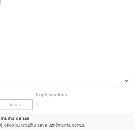
Kopā
vienības
Iepakojumi
1
ņēmuma cenas
ējieties
lai redzētu sava uzņēmuma cenas.