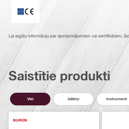
ETA_CE_Logo_2to1 (3608215)
Lai iegūtu informāciju par apstiprinājumiem vai sertifikātiem, l
Saistītie produkti
Visi
Ieliktņi
Instrumenti
NURON