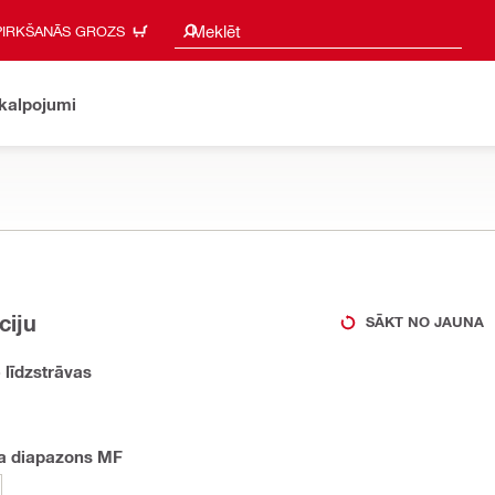
Meklēšanas ieteikumi
Meklēt
PIRKŠANĀS GROZS
akalpojumi
ciju
SĀKT NO JAUNA
 līdzstrāvas
ma diapazons MF