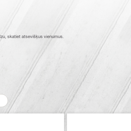
ūdzu, skatiet atsevišķus vienumus.