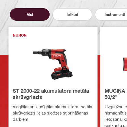
Visi
Ieliktņi
Instrumenti
NURON
ST 2000-22 akumulatora metāla
MUCIŅA 
skrūvgriezis
50/2"
Vieglāks un jaudīgāks akumulatora metāla
Uzgriežņu m
skrūvgriezis lielas slodzes stiprināšanas
nemagnētisk
darbiem
lietošanai 
seškantu ga