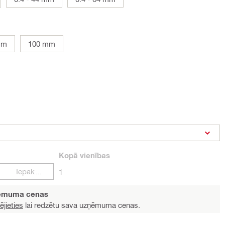
mm
100 mm
Kopā
vienības
Iepakojumi
1
ņēmuma cenas
ējieties
lai redzētu sava uzņēmuma cenas.