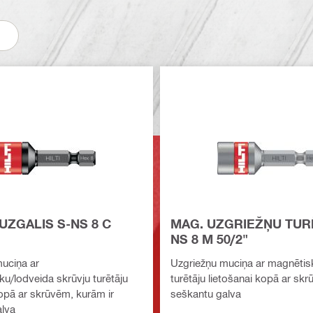
UZGALIS S-NS 8 C
MAG. UZGRIEŽŅU TUR
NS 8 M 50/2"
uciņa ar
Uzgriežņu muciņa ar magnētis
u/lodveida skrūvju turētāju
turētāju lietošanai kopā ar sk
kopā ar skrūvēm, kurām ir
seškantu galva
lva