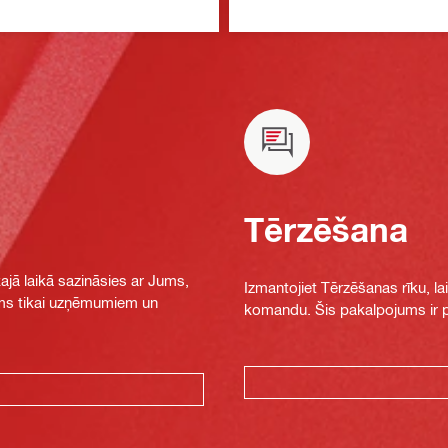
Tērzēšana
jā laikā sazināsies ar Jums,
Izmantojiet Tērzēšanas rīku, la
jams tikai uzņēmumiem un
komandu. Šis pakalpojums ir pi