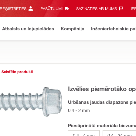
 REĢISTRĒTIES
PASŪTĪJUMI
SAZINĀTIES AR MUMS‎
IE
Atbalsts un lejupielādes
Kompānija
Inženiertehniskie p
Saistītie produkti
Izvēlies piemērotāko op
Urbšanas jaudas diapazons pie
0.4 - 2 mm
Piestiprinātā materiāla biezu
0.4 - 4 mm
0.4 - 24 mm