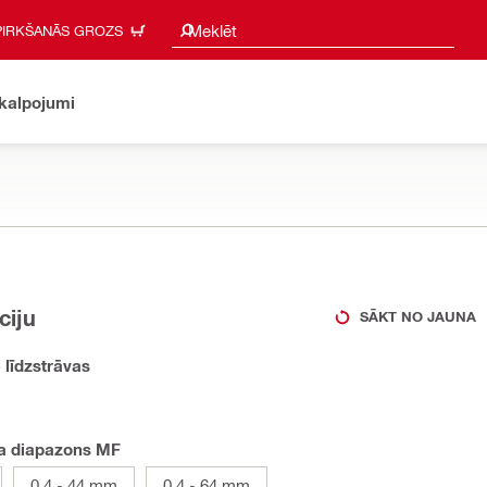
Meklēšanas ieteikumi
Meklēt
PIRKŠANĀS GROZS
akalpojumi
ciju
SĀKT NO JAUNA
 līdzstrāvas
ma diapazons MF
0.4 - 44 mm
0.4 - 64 mm