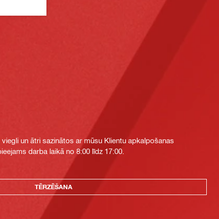
i viegli un ātri sazinātos ar mūsu Klientu apkalpošanas
eejams darba laikā no 8:00 līdz 17:00.
TĒRZĒŠANA