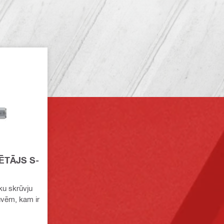
ĒTĀJS S-
ku skrūvju
rūvēm, kam ir