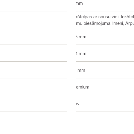
2 mm
Iekštelpas ar sausu vidi, Iekšte
zemu piesārņojuma līmeni, Ārp
6.5 mm
0.4 mm
10 mm
Premium
Nav