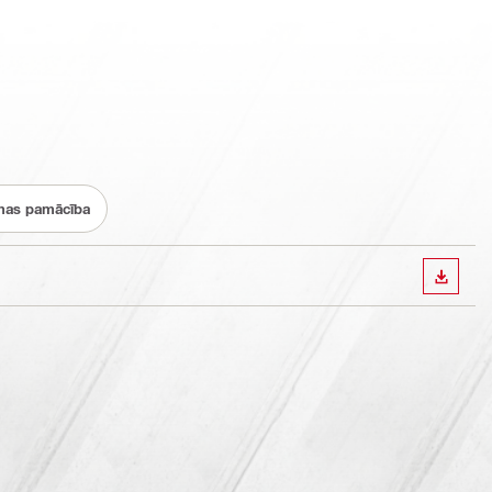
nas pamācība
LEJUP