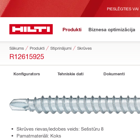
PIESLĒGTIES VAI
Produkti
Biznesa optimizācija
Sākums
Produkti
Stiprinājumi
Skrūves
R12615925
Konfigurators
Tehniskie dati
Dokumenti
Skrūves rievas/iedobes veids: Sešstūru 8
Pamatmateriāli: Koks