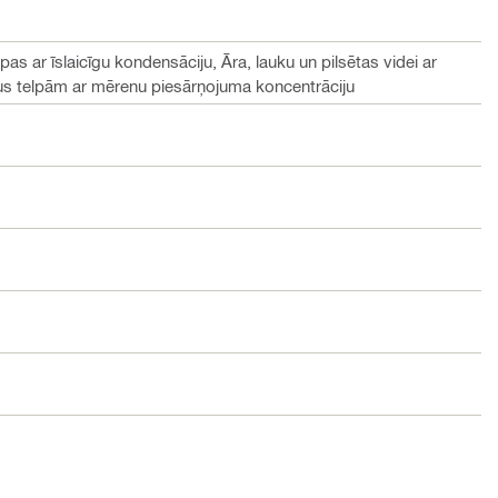
lpas ar īslaicīgu kondensāciju, Āra, lauku un pilsētas videi ar
us telpām ar mērenu piesārņojuma koncentrāciju