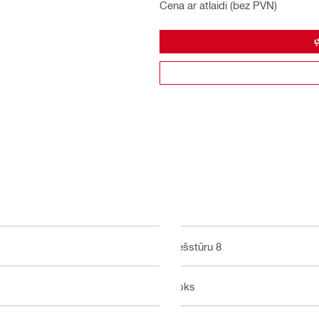
Cena ar atlaidi (bez PVN)
Sešstūru 8
Koks