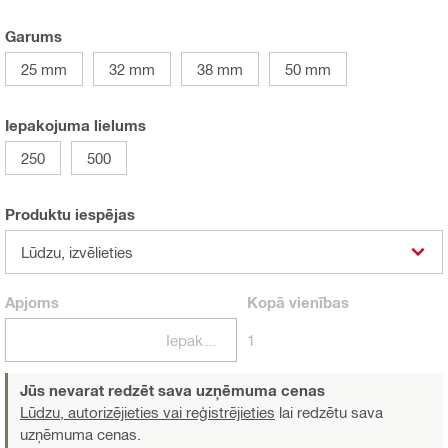
Garums
25 mm
32 mm
38 mm
50 mm
Iepakojuma lielums
250
500
Produktu iespējas
Lūdzu, izvēlieties
Apjoms
Kopā
vienības
Iepakojumi
1
Jūs nevarat redzēt sava uzņēmuma cenas
Lūdzu, autorizējieties vai reģistrējieties
lai redzētu sava
uzņēmuma cenas.