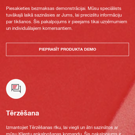
Piesakieties bezmaksas demonstrācijai. Mūsu speciālists
tuvākajā laikā sazināsies ar Jums, lai precizētu informāciju
par tikšanos. Šis pakalpojums ir pieejams tikai uzņēmumiem
un individuālajiem komersantiem.
PIEPRASĪT PRODUKTA DEMO
Tērzēšana
Izmantojiet Tērzēšanas rīku, lai viegli un ātri sazinātos ar
mūsu Klientu apkalpošanas komandu. Šis pakalpojums ir