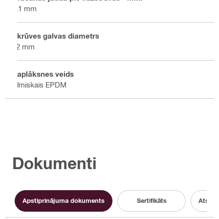
2.1 mm
Skrūves galvas diametrs
12 mm
Paplāksnes veids
Ķīmiskais EPDM
Dokumenti
Apstiprinājuma dokuments
Sertifikāts
Atsau