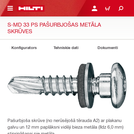
 GALVENO SATURU
PIESLĒGTIES VAI REĢIST
IEPIRKŠANĀS GR
S-MD 33 PS PAŠURBJOŠAS METĀLA
SKRŪVES
Konfigurators
Tehniskie dati
Dokumenti
Pašurbjoša skrūve (no nerūsējošā tērauda A2) ar plakanu
galvu un 12 mm paplāksni vidēji bieza metāla (līdz 6,0 mm)
stiprināšanai pie metāla