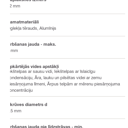
12 mm
Pamatmateriāli
Oglekļa tērauds, Alumīnijs
Urbšanas jauda - maks.
6 mm
Apkārtējās vides apstākļi
Iekštelpas ar sausu vidi, Iekštelpas ar īslaicīgu
kondensāciju, Āra, lauku un pilsētas videi ar zemu
piesārņojuma līmeni, Ārpus telpām ar mērenu piesārņojuma
koncentrāciju
Skrūves diametrs d
5.5 mm
Urbšanas jauda pie līdzstrāvas - min.