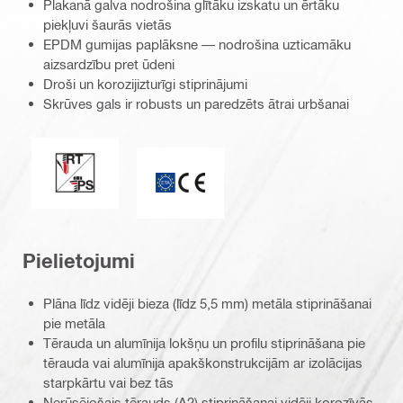
Plakanā galva nodrošina glītāku izskatu un ērtāku
piekļuvi šaurās vietās
EPDM gumijas paplāksne — nodrošina uzticamāku
aizsardzību pret ūdeni
Droši un korozijizturīgi stiprinājumi
Skrūves gals ir robusts un paredzēts ātrai urbšanai
Perfekts blīvēšanas/paātrināšanas uzgalis
ETA_CE_Logo_2to1 (3608215)
Pielietojumi
Plāna līdz vidēji bieza (līdz 5,5 mm) metāla stiprināšanai
pie metāla
Tērauda un alumīnija lokšņu un profilu stiprināšana pie
tērauda vai alumīnija apakškonstrukcijām ar izolācijas
starpkārtu vai bez tās
Nerūsējošais tērauds (A2) stiprināšanai vidēji korozīvās