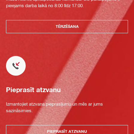
pieejams darba laikā no 8:00 līdz 17:00.
TĒRZĒŠANA
Pieprasīt atzvanu
Izmantojiet atzvana pieprasījumu un mēs ar jums
sazināsimies.
PIEPRASĪT ATZVANU