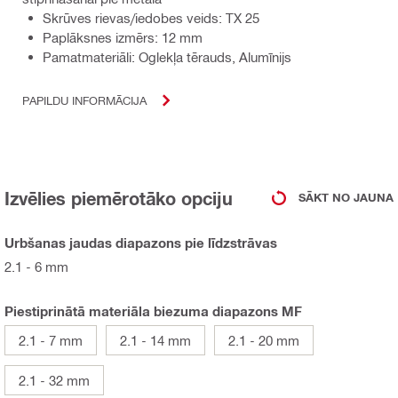
Skrūves rievas/iedobes veids: TX 25
Paplāksnes izmērs: 12 mm
Pamatmateriāli: Oglekļa tērauds, Alumīnijs
PAPILDU INFORMĀCIJA
Izvēlies piemērotāko opciju
SĀKT NO JAUNA
Urbšanas jaudas diapazons pie līdzstrāvas
2.1 - 6 mm
Piestiprinātā materiāla biezuma diapazons MF
2.1 - 7 mm
2.1 - 14 mm
2.1 - 20 mm
2.1 - 32 mm