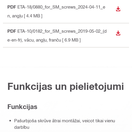
PDF
ETA-18/0880_for_SM_screws_2024-04-11_e
LEJUP
n
, angļu
[ 4.4 MB ]
PDF
ETA-10/0182_for_SM_screws_2019-05-02_(d
LEJUP
e-en-fr)
, vācu, angļu, franču
[ 6.9 MB ]
Funkcijas un pielietojumi
Funkcijas
Pašurbjoša skrūve ātrai montāžai, veicot tikai vienu
darbību