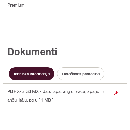
Premium
Dokumenti
Tehniskā informācija
Lietošanas pamācība
PDF
X-S G3 MX - datu lapa
, angļu, vācu, spāņu, fr
LEJUP
anču, itāļu, poļu
[ 1 MB ]