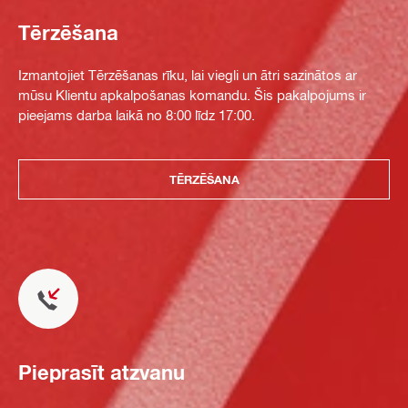
Tērzēšana
Izmantojiet Tērzēšanas rīku, lai viegli un ātri sazinātos ar
mūsu Klientu apkalpošanas komandu. Šis pakalpojums ir
pieejams darba laikā no 8:00 līdz 17:00.
TĒRZĒŠANA
Pieprasīt atzvanu