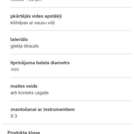
Apkārtējās vides apstākļi
Iekštelpas ar sausu vidi
Materiāls
Oglekļa tērauds
Stiprinājuma balsta diametrs
3 mm
Smailes veids
Garš konisks uzgalis
Izmantošanai ar instrumentiem
GX 3
Produkta klase