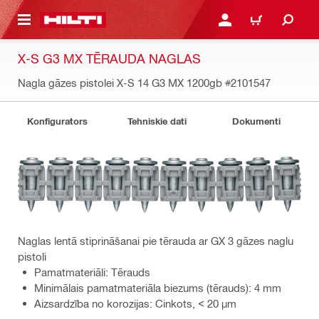
 GALVENO SATURU
PIESLĒGTIES VAI REĢIST
IEPIRKŠANĀS GR
X-S G3 MX TĒRAUDA NAGLAS
Nagla gāzes pistolei X-S 14 G3 MX 1200gb
#2101547
Konfigurators
Tehniskie dati
Dokumenti
Naglas lentā stiprināšanai pie tērauda ar GX 3 gāzes naglu
pistoli
Pamatmateriāli: Tērauds
Minimālais pamatmateriāla biezums (tērauds): 4 mm
Aizsardzība no korozijas: Cinkots, < 20 µm