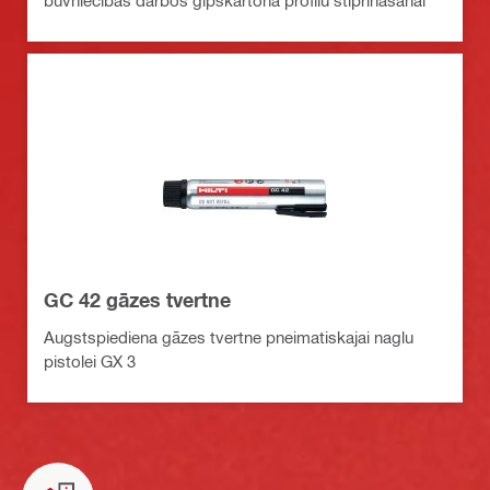
būvniecības darbos ģipškartona profilu stiprināšanai
GC 42 gāzes tvertne
Augstspiediena gāzes tvertne pneimatiskajai naglu
pistolei GX 3