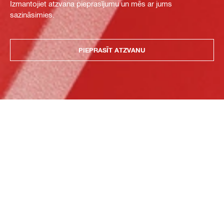
Izmantojiet atzvana pieprasījumu un mēs ar jums
sazināsimies.
PIEPRASĪT ATZVANU