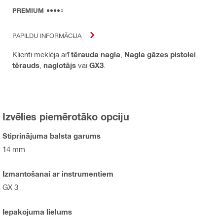
PREMIUM
PAPILDU INFORMĀCIJA
Klienti meklēja arī
tērauda nagla
,
Nagla gāzes pistolei
,
tērauds
,
naglotājs
vai
GX3
.
Izvēlies piemērotāko opciju
Stiprinājuma balsta garums
14 mm
Izmantošanai ar instrumentiem
GX 3
Iepakojuma lielums