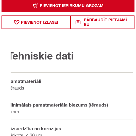
PIEVIENOT IEPIRKUMU GROZAM
PĀRBAUDĪT PIEEJAMĪ
PIEVIENOT IZLASEI
BU
Tehniskie dati
Pamatmateriāli
Tērauds
Minimālais pamatmateriāla biezums (tērauds)
4 mm
Aizsardzība no korozijas
Cinkots, < 20 µm