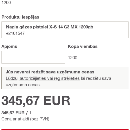
1200
Produktu iespējas
Nagla gāzes pistolei X-S 14 G3 MX 1200gb
#2101547
Apjoms
Kopā
vienības
1200
Jūs nevarat redzēt sava uzņēmuma cenas
Lūdzu, autorizējieties vai reģistrējieties
lai redzētu sava
uzņēmuma cenas.
345,67 EUR
345,67 EUR
/
1
Cena ar atlaidi (bez PVN)