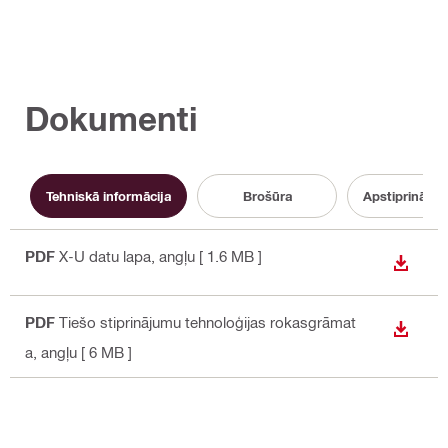
Dokumenti
Tehniskā informācija
Brošūra
Apstiprināju
PDF
X-U datu lapa
, angļu
[ 1.6 MB ]
LEJUP
PDF
Tiešo stiprinājumu tehnoloģijas rokasgrāmat
LEJUP
a
, angļu
[ 6 MB ]