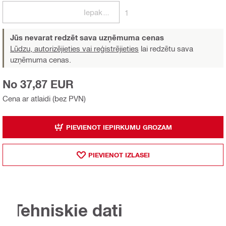
Iepakojumi
1
Jūs nevarat redzēt sava uzņēmuma cenas
Lūdzu, autorizējieties vai reģistrējieties
lai redzētu sava
uzņēmuma cenas.
No 37,87 EUR
Cena ar atlaidi (bez PVN)
PIEVIENOT IEPIRKUMU GROZAM
PIEVIENOT IZLASEI
Tehniskie dati