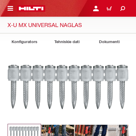
 GALVENO SATURU
PIESLĒGTIES VAI REĢIST
IEPIRKŠANĀS GR
X-U MX UNIVERSAL NAGLAS
Konfigurators
Tehniskie dati
Dokumenti