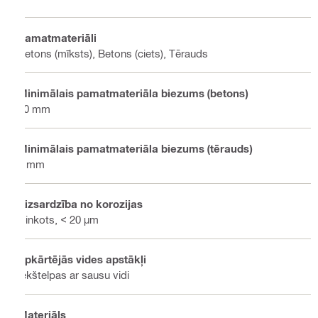
Pamatmateriāli
Betons (mīksts), Betons (ciets), Tērauds
Minimālais pamatmateriāla biezums (betons)
80 mm
Minimālais pamatmateriāla biezums (tērauds)
6 mm
Aizsardzība no korozijas
Cinkots, < 20 µm
Apkārtējās vides apstākļi
Iekštelpas ar sausu vidi
Materiāls