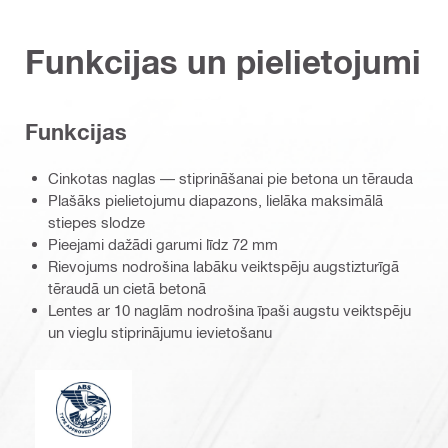
Funkcijas un pielietojumi
Funkcijas
Cinkotas naglas — stiprināšanai pie betona un tērauda
Plašāks pielietojumu diapazons, lielāka maksimālā
stiepes slodze
Pieejami dažādi garumi līdz 72 mm
Rievojums nodrošina labāku veiktspēju augstizturīgā
tēraudā un cietā betonā
Lentes ar 10 naglām nodrošina īpaši augstu veiktspēju
un vieglu stiprinājumu ievietošanu
Type Approved Product-blue (2822916)