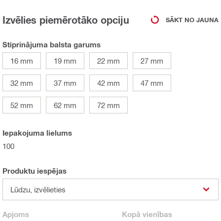
Izvēlies piemērotāko opciju
SĀKT NO JAUNA
Stiprinājuma balsta garums
16 mm
19 mm
22 mm
27 mm
32 mm
37 mm
42 mm
47 mm
52 mm
62 mm
72 mm
Iepakojuma lielums
100
Produktu iespējas
Lūdzu, izvēlieties
Apjoms
Kopā
vienības