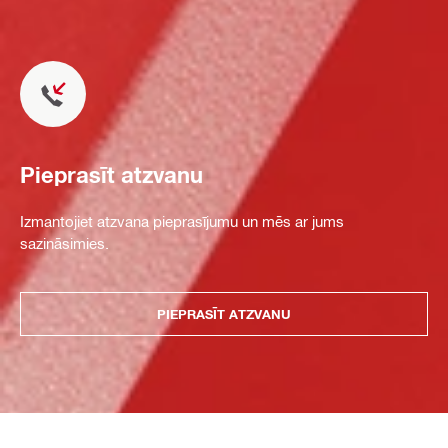
Pieprasīt atzvanu
Izmantojiet atzvana pieprasījumu un mēs ar jums
sazināsimies.
PIEPRASĪT ATZVANU