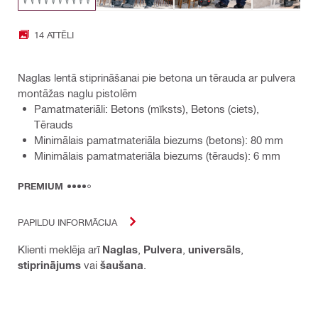
14 ATTĒLI
Naglas lentā stiprināšanai pie betona un tērauda ar pulvera
montāžas naglu pistolēm
Pamatmateriāli: Betons (mīksts), Betons (ciets),
Tērauds
Minimālais pamatmateriāla biezums (betons): 80 mm
Minimālais pamatmateriāla biezums (tērauds): 6 mm
PREMIUM
PAPILDU INFORMĀCIJA
Klienti meklēja arī
Naglas
,
Pulvera
,
universāls
,
stiprinājums
vai
šaušana
.