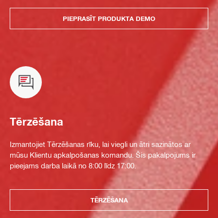
PIEPRASĪT PRODUKTA DEMO
Tērzēšana
Izmantojiet Tērzēšanas rīku, lai viegli un ātri sazinātos ar
mūsu Klientu apkalpošanas komandu. Šis pakalpojums ir
pieejams darba laikā no 8:00 līdz 17:00.
TĒRZĒŠANA