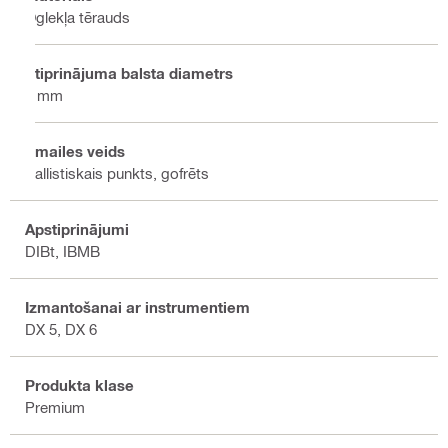
Oglekļa tērauds
Stiprinājuma balsta diametrs
4 mm
Smailes veids
Ballistiskais punkts, gofrēts
Apstiprinājumi
DIBt, IBMB
Izmantošanai ar instrumentiem
DX 5, DX 6
Produkta klase
Premium