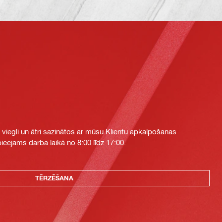
i viegli un ātri sazinātos ar mūsu Klientu apkalpošanas
eejams darba laikā no 8:00 līdz 17:00.
TĒRZĒŠANA