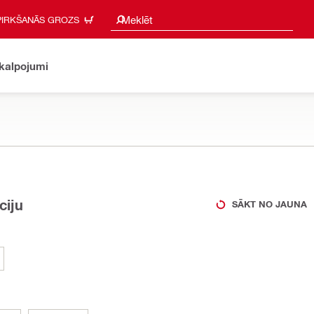
Meklēšanas ieteikumi
Meklēt
PIRKŠANĀS GROZS
akalpojumi
ciju
SĀKT NO JAUNA