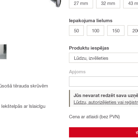
27 mm
32 mm
43 
Iepakojuma lielums
50
100
150
20
Produktu iespējas
Lūdzu, izvēlieties
Apjoms
erūsošā tērauda skrūvēm
Jūs nevarat redzēt sava uz
Lūdzu, autorizējieties vai reģistr
Iekštelpās ar īslaicīgu
Cena ar atlaidi (bez PVN)