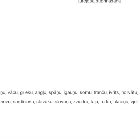
Caurejošā stiprināšana
ņu, vācu, grieķu, angļu, spāņu, igauņu, somu, franču, ivrits, horvātu, 
ievu, sardīniešu, slovāku, slovēņu, zviedru, taju, turku, ukraiņu, vj