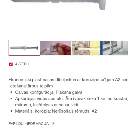
4 ATTĒLI
Ekonomiski plastmasas dībeļenkuri ar korozijnoturīgām A2 n
lietošanai ārpus telpām
Galvas konfigurācija: Plakana galva
Apkārtējās vides apstākļi: Ārā (vairāk nekā 1 km no krasta), 
mitrumu, Iekštelpas ar sausu vidi
Materiāls, korozija: Nerūsošais tērauds, A2
PAPILDU INFORMĀCIJA