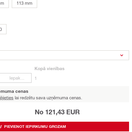
mm
113 mm
0
Kopā
vienības
Iepakojumi
1
ņēmuma cenas
ējieties
lai redzētu sava uzņēmuma cenas.
No 121,43 EUR
PIEVIENOT IEPIRKUMU GROZAM