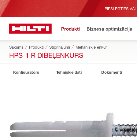
PIESLĒGTIES VAI
Produkti
Biznesa optimizācija
Sākums
Produkti
Stiprinājumi
Mehāniskie enkuri
HPS-1 R DĪBEĻENKURS
Konfigurators
Tehniskie dati
Dokumenti