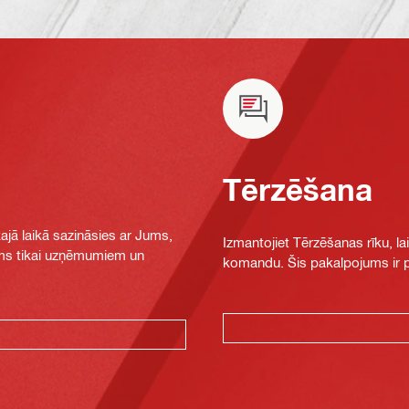
Tērzēšana
jā laikā sazināsies ar Jums,
Izmantojiet Tērzēšanas rīku, la
jams tikai uzņēmumiem un
komandu. Šis pakalpojums ir pi