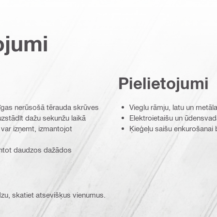
ojumi
Pielietojumi
urīgas nerūsošā tērauda skrūves
Vieglu rāmju, latu un metāla
zstādīt dažu sekunžu laikā
Elektroietaišu un ūdensvada
 var izņemt, izmantojot
Ķieģeļu saišu enkurošanai 
mantot daudzos dažādos
ūdzu, skatiet atsevišķus vienumus.