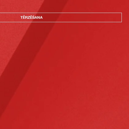
TĒRZĒŠANA