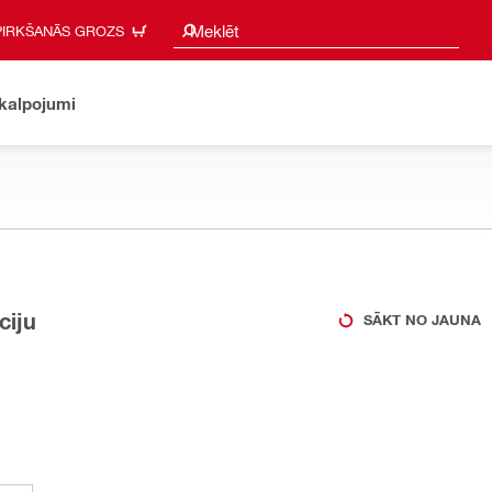
Meklēšanas ieteikumi
Meklēt
PIRKŠANĀS GROZS
akalpojumi
ciju
SĀKT NO JAUNA