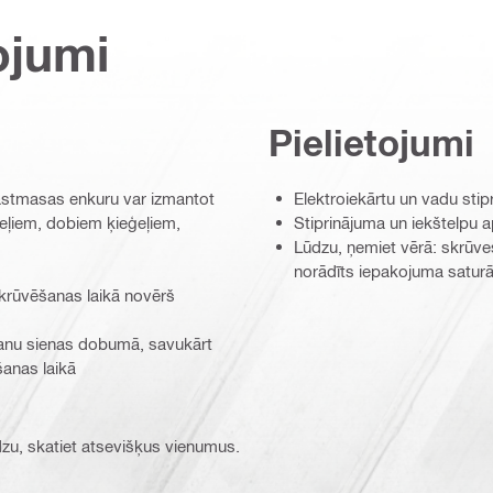
ojumi
Pielietojumi
astmasas enkuru var izmantot
Elektroiekārtu un vadu stip
eļiem, dobiem ķieģeļiem,
Stiprinājuma un iekštelpu 
Lūdzu, ņemiet vērā: skrūves
norādīts iepakojuma saturā
skrūvēšanas laikā novērš
šanu sienas dobumā, savukārt
anas laikā
ūdzu, skatiet atsevišķus vienumus.