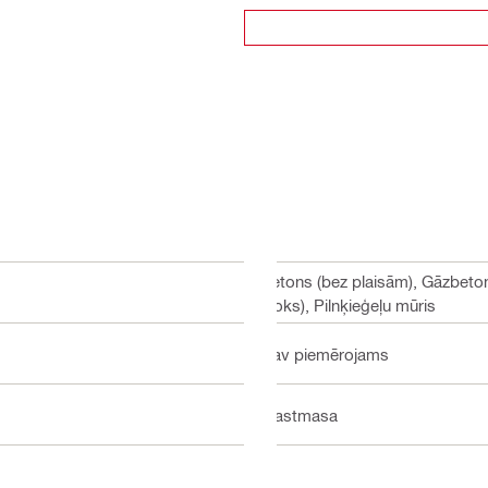
Betons (bez plaisām), Gāzbeto
bloks), Pilnķieģeļu mūris
Nav piemērojams
Plastmasa