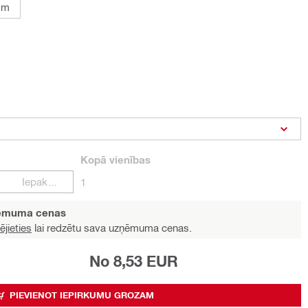
mm
Kopā
vienības
Iepakojumi
1
ņēmuma cenas
ējieties
lai redzētu sava uzņēmuma cenas.
No 8,53 EUR
PIEVIENOT IEPIRKUMU GROZAM