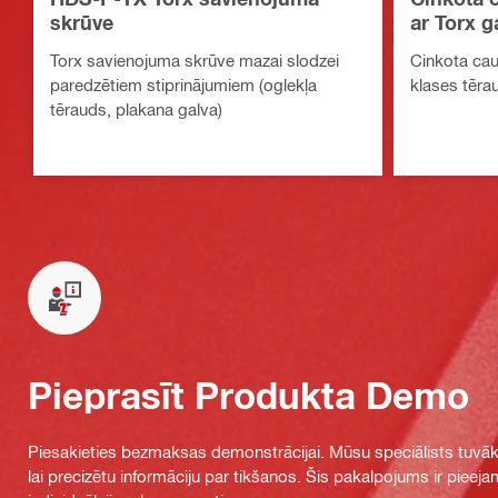
skrūve
ar Torx g
Torx savienojuma skrūve mazai slodzei
Cinkota cau
paredzētiem stiprinājumiem (oglekļa
klases tēra
tērauds, plakana galva)
Pieprasīt Produkta Demo
Piesakieties bezmaksas demonstrācijai. Mūsu speciālists tuvāka
lai precizētu informāciju par tikšanos. Šis pakalpojums ir piee