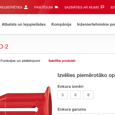
 REĢISTRĒTIES
PASŪTĪJUMI
SAZINĀTIES AR MUMS‎
IE
Atbalsts un lejupielādes
Kompānija
Inženiertehniskie p
D-2
Funkcijas un pielietojumi
Saistītie produkti
Izvēlies piemērotāko op
Enkura izmēri
5
6
8
Enkura garums