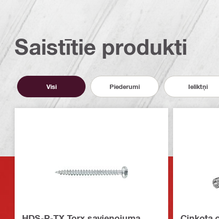
Saistītie produkti
Visi
Piederumi
Ieliktņi
HDS-P-TX Torx savienojuma
Cinkota 