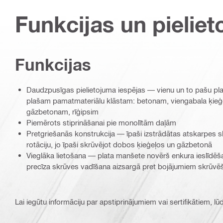
Funkcijas un pieliet
Funkcijas
Daudzpusīgas pielietojuma iespējas — vienu un to pašu pl
plašam pamatmateriālu klāstam: betonam, viengabala ķieģ
gāzbetonam, rīģipsim
Piemērots stiprināšanai pie monolītām daļām
Pretgriešanās konstrukcija — īpaši izstrādātas atskarpes 
rotāciju, jo īpaši skrūvējot dobos ķieģeļos un gāzbetonā
Vieglāka lietošana — plata manšete novērš enkura ieslīdē
precīza skrūves vadīšana aizsargā pret bojājumiem skrūvēš
Lai iegūtu informāciju par apstiprinājumiem vai sertifikātiem, l