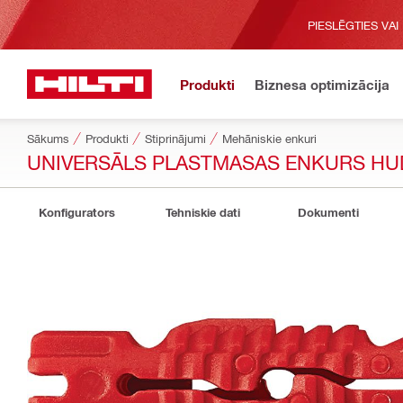
PIESLĒGTIES VAI
Produkti
Biznesa optimizācija
Sākums
Produkti
Stiprinājumi
Mehāniskie enkuri
UNIVERSĀLS PLASTMASAS ENKURS HU
Konfigurators
Tehniskie dati
Dokumenti