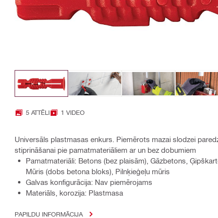
5 ATTĒLI
1 VIDEO
Universāls plastmasas enkurs. Piemērots mazai slodzei paredz
stiprināšanai pie pamatmateriāliem ar un bez dobumiem
Pamatmateriāli: Betons (bez plaisām), Gāzbetons, Ģipškar
Mūris (dobs betona bloks), Pilnķieģeļu mūris
Galvas konfigurācija: Nav piemērojams
Materiāls, korozija: Plastmasa
PAPILDU INFORMĀCIJA