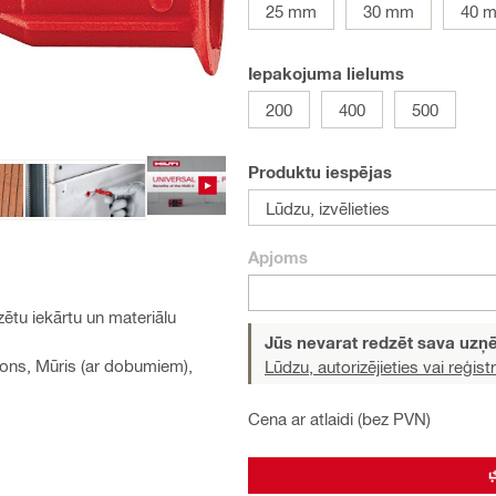
25 mm
30 mm
40 
Iepakojuma lielums
200
400
500
Produktu iespējas
Lūdzu, izvēlieties
Apjoms
ētu iekārtu un materiālu
Jūs nevarat redzēt sava uz
tons, Mūris (ar dobumiem),
Lūdzu, autorizējieties vai reģistr
Cena ar atlaidi (bez PVN)