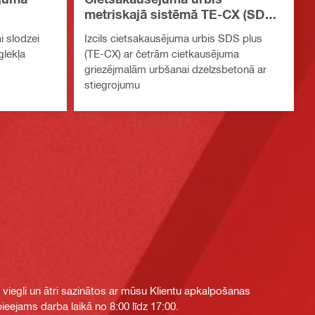
metriskajā sistēmā TE-CX (SDS
Plus)
 slodzei
Izcils cietsakausējuma urbis SDS plus
glekļa
(TE-CX) ar četrām cietkausējuma
griezējmalām urbšanai dzelzsbetonā ar
stiegrojumu
i viegli un ātri sazinātos ar mūsu Klientu apkalpošanas
eejams darba laikā no 8:00 līdz 17:00.