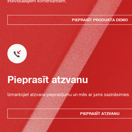
individuālajiem komersantiem.
PIEPRASĪT PRODUKTA DEMO
Pieprasīt atzvanu
Izmantojiet atzvana pieprasījumu un mēs ar jums sazināsimies.
PIEPRASĪT ATZVANU