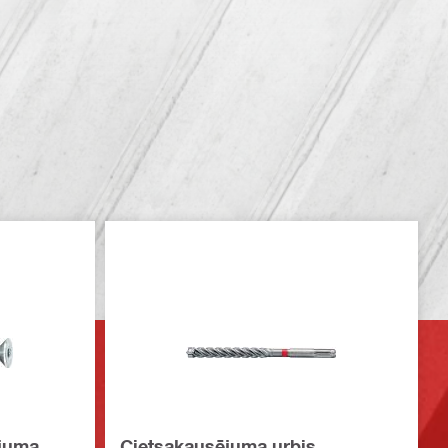
ojuma
Cietsakausējuma urbis