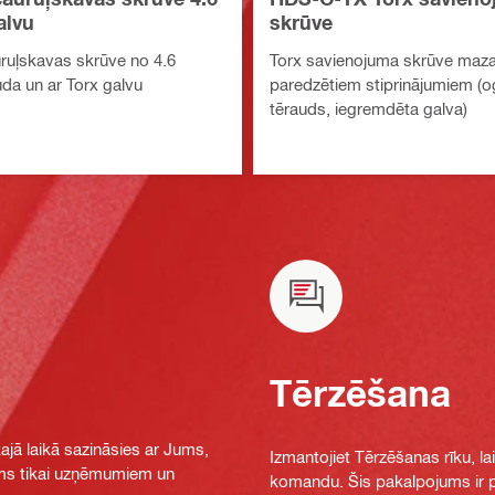
alvu
skrūve
ruļskavas skrūve no 4.6
Torx savienojuma skrūve mazai
uda un ar Torx galvu
paredzētiem stiprinājumiem (o
tērauds, iegremdēta galva)
Tērzēšana
jā laikā sazināsies ar Jums,
Izmantojiet Tērzēšanas rīku, la
jams tikai uzņēmumiem un
komandu. Šis pakalpojums ir pi