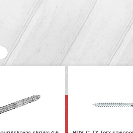
cauruļskavas skrūve 4.6
HDS-C-TX Torx savien