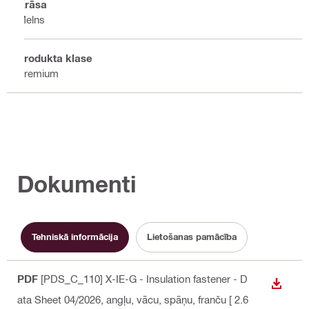
Krāsa
Melns
Produkta klase
Premium
Dokumenti
Tehniskā informācija
Lietošanas pamācība
PDF
[PDS_C_110] X-IE-G - Insulation fastener - D
LEJUP
ata Sheet 04/2026
, angļu, vācu, spāņu, franču
[ 2.6