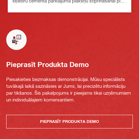
šķiedru cementa pārklājuma plākšņu stiprināšanai pie
mīksta betona un mūra.
Pieprasīt Produkta Demo
Piesakieties bezmaksas demonstrācijai. Mūsu speciālists
tuvākajā laikā sazināsies ar Jums, lai precizētu informāciju
par tikšanos. Šis pakalpojums ir pieejams tikai uzņēmumiem
un individuālajiem komersantiem.
PIEPRASĪT PRODUKTA DEMO