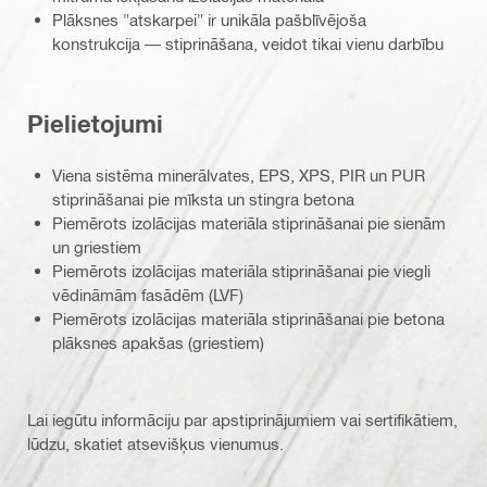
Plāksnes "atskarpei" ir unikāla pašblīvējoša
konstrukcija — stiprināšana, veidot tikai vienu darbību
Pielietojumi
Viena sistēma minerālvates, EPS, XPS, PIR un PUR
stiprināšanai pie mīksta un stingra betona
Piemērots izolācijas materiāla stiprināšanai pie sienām
un griestiem
Piemērots izolācijas materiāla stiprināšanai pie viegli
vēdināmām fasādēm (LVF)
Piemērots izolācijas materiāla stiprināšanai pie betona
plāksnes apakšas (griestiem)
Lai iegūtu informāciju par apstiprinājumiem vai sertifikātiem,
lūdzu, skatiet atsevišķus vienumus.