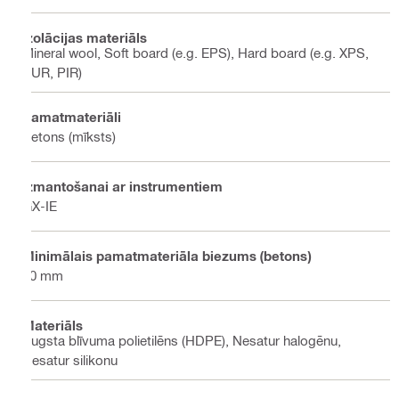
Izolācijas materiāls
Mineral wool, Soft board (e.g. EPS), Hard board (e.g. XPS,
PUR, PIR)
Pamatmateriāli
Betons (mīksts)
Izmantošanai ar instrumentiem
GX-IE
Minimālais pamatmateriāla biezums (betons)
60 mm
Materiāls
Augsta blīvuma polietilēns (HDPE), Nesatur halogēnu,
Nesatur silikonu