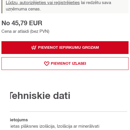
Lūdzu, autorizējieties vai reģistrējieties
lai redzētu sava
uzņēmuma cenas.
No 45,79 EUR
Cena ar atlaidi (bez PVN)
PIEVIENOT IEPIRKUMU GROZAM
PIEVIENOT IZLASEI
Tehniskie dati
Lietojums
Cietas plāksnes izolācija, Izolācija ar minerālvati