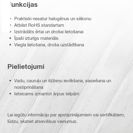
Funkcijas
Praktiski nesatur halogēnus un silikonu
Atbilst RoHS standartam
Izstrādāts ērtai un drošai lietošanai
Īpaši izturīgs materiāls
Viegla lietošana, droša uzstādīšana
Pielietojumi
Vadu, cauruļu un šļūteņu ievilkšana, sasiešana un
nostiprināšana
Ieteicams izmantot ārpus telpām
Lai iegūtu informāciju par apstiprinājumiem vai sertifikātiem,
lūdzu, skatiet atsevišķus vienumus.