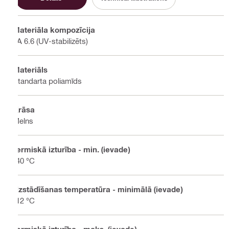
Materiāla kompozīcija
PA 6.6 (UV-stabilizēts)
Materiāls
Standarta poliamīds
Krāsa
Melns
Termiskā izturība - min. (ievade)
-40 °C
Uzstādīšanas temperatūra - minimālā (ievade)
-12 °C