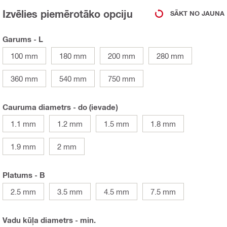
Izvēlies piemērotāko opciju
SĀKT NO JAUNA
Garums - L
100 mm
180 mm
200 mm
280 mm
360 mm
540 mm
750 mm
Cauruma diametrs - do (ievade)
1.1 mm
1.2 mm
1.5 mm
1.8 mm
1.9 mm
2 mm
Platums - B
2.5 mm
3.5 mm
4.5 mm
7.5 mm
Vadu kūļa diametrs - min.