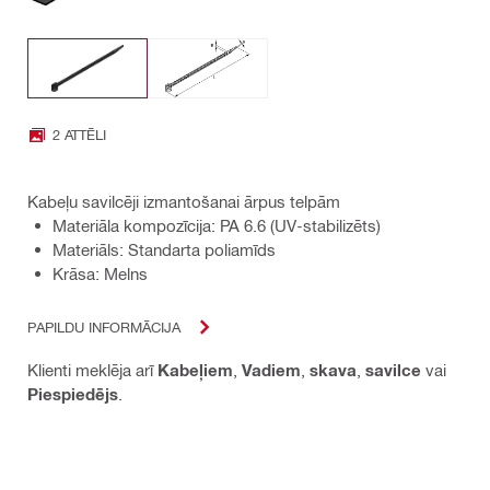
2 ATTĒLI
Kabeļu savilcēji izmantošanai ārpus telpām
Materiāla kompozīcija: PA 6.6 (UV-stabilizēts)
Materiāls: Standarta poliamīds
Krāsa: Melns
PAPILDU INFORMĀCIJA
Klienti meklēja arī
Kabeļiem
,
Vadiem
,
skava
,
savilce
vai
Piespiedējs
.