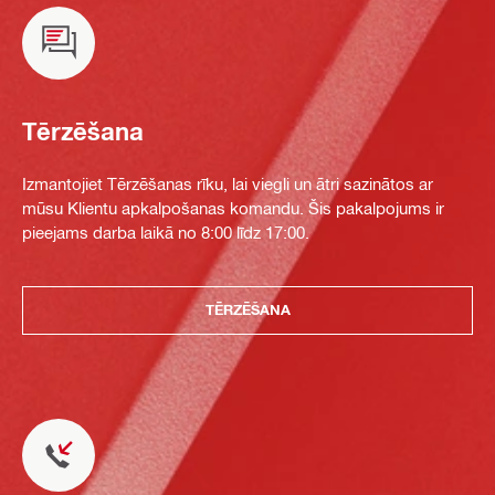
Tērzēšana
Izmantojiet Tērzēšanas rīku, lai viegli un ātri sazinātos ar
mūsu Klientu apkalpošanas komandu. Šis pakalpojums ir
pieejams darba laikā no 8:00 līdz 17:00.
TĒRZĒŠANA