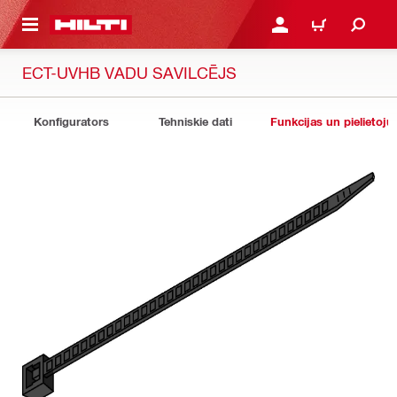
 GALVENO SATURU
PIESLĒGTIES VAI REĢIST
IEPIRKŠANĀS GR
ECT-UVHB VADU SAVILCĒJS
Konfigurators
Tehniskie dati
Funkcijas un pielietoju