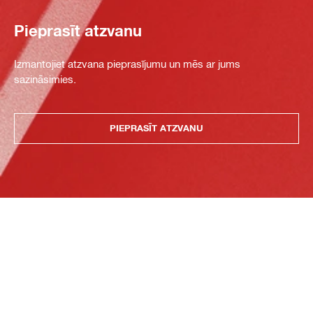
Pieprasīt atzvanu
Izmantojiet atzvana pieprasījumu un mēs ar jums
sazināsimies.
PIEPRASĪT ATZVANU