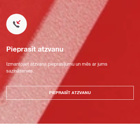
Pieprasīt atzvanu
Izmantojiet atzvana pieprasījumu un mēs ar jums
sazināsimies.
PIEPRASĪT ATZVANU