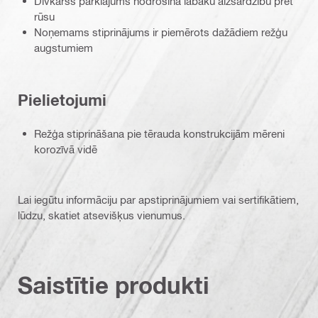
Divkāršs pārklājums nodrošina labāku aizsardzību pret
rūsu
Noņemams stiprinājums ir piemērots dažādiem režģu
augstumiem
Pielietojumi
Režģa stiprināšana pie tērauda konstrukcijām mēreni
korozīvā vidē
Lai iegūtu informāciju par apstiprinājumiem vai sertifikātiem,
lūdzu, skatiet atsevišķus vienumus.
Saistītie produkti