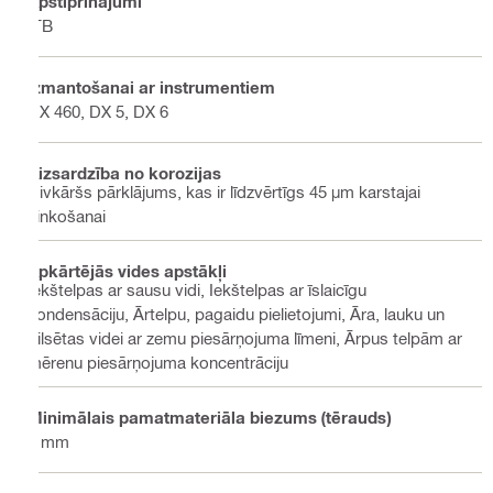
Apstiprinājumi
ITB
Izmantošanai ar instrumentiem
DX 460, DX 5, DX 6
Aizsardzība no korozijas
Divkāršs pārklājums, kas ir līdzvērtīgs 45 µm karstajai
cinkošanai
Apkārtējās vides apstākļi
Iekštelpas ar sausu vidi, Iekštelpas ar īslaicīgu
kondensāciju, Ārtelpu, pagaidu pielietojumi, Āra, lauku un
pilsētas videi ar zemu piesārņojuma līmeni, Ārpus telpām ar
mērenu piesārņojuma koncentrāciju
Minimālais pamatmateriāla biezums (tērauds)
4 mm