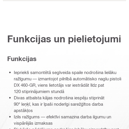
Funkcijas un pielietojumi
Funkcijas
Iepriekš samontētā seglveida spaile nodrošina lielāku
ražīgumu — izmantojot pilnībā automātisko naglu pistoli
DX 460-GR, viens lietotājs var iestrādāt līdz pat
120 stiprinājumiem stundā
Divas atbalsta kājas nodrošina iespēju stiprināt
90° leņķī, kas ir īpaši noderīgi sarežģītos darba
apstākļos
Izils ražīgums — efektīvi samazina darba ilgumu un
vispārējās izmaksas