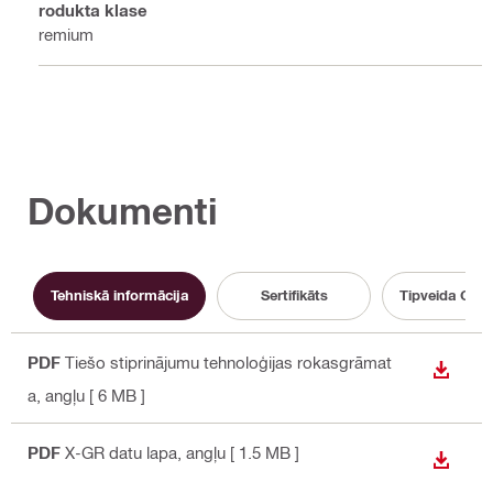
Produkta klase
Premium
Dokumenti
Tehniskā informācija
Sertifikāts
Tipveida CAD
PDF
Tiešo stiprinājumu tehnoloģijas rokasgrāmat
LEJUP
a
, angļu
[ 6 MB ]
PDF
X-GR datu lapa
, angļu
[ 1.5 MB ]
LEJUP