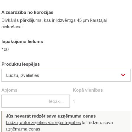
Aizsardzība no korozijas
Divkāršs pārklājums, kas ir līdzvērtīgs 45 µm karstajai
cinkošanai
Iepakojuma lielums
100
Produktu iespējas
Lūdzu, izvēlieties
Apjoms
Kopā
vienības
Iepakojumi
1
Jūs nevarat redzēt sava uzņēmuma cenas
Lūdzu, autorizējieties vai reģistrējieties
lai redzētu sava
uzņēmuma cenas.