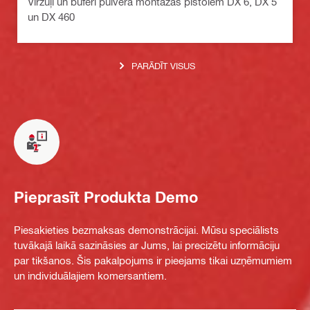
Virzuļi un buferi pulvera montāžas pistolēm DX 6, DX 5
un DX 460
PARĀDĪT VISUS
Pieprasīt Produkta Demo
Piesakieties bezmaksas demonstrācijai. Mūsu speciālists
tuvākajā laikā sazināsies ar Jums, lai precizētu informāciju
par tikšanos. Šis pakalpojums ir pieejams tikai uzņēmumiem
un individuālajiem komersantiem.