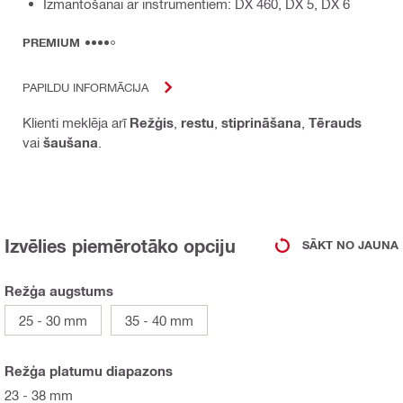
Izmantošanai ar instrumentiem: DX 460, DX 5, DX 6
PREMIUM
PAPILDU INFORMĀCIJA
Klienti meklēja arī
Režģis
,
restu
,
stiprināšana
,
Tērauds
vai
šaušana
.
Izvēlies piemērotāko opciju
SĀKT NO JAUNA
Režģa augstums
25 - 30 mm
35 - 40 mm
Režģa platumu diapazons
23 - 38 mm