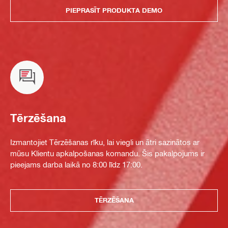
PIEPRASĪT PRODUKTA DEMO
Tērzēšana
Izmantojiet Tērzēšanas rīku, lai viegli un ātri sazinātos ar
mūsu Klientu apkalpošanas komandu. Šis pakalpojums ir
pieejams darba laikā no 8:00 līdz 17:00.
TĒRZĒŠANA