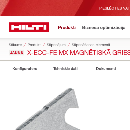
PIESLĒGTIES VAI
Produkti
Biznesa optimizācija
Sākums
Produkti
Stiprinājumi
Stiprināšanas elementi
X-ECC-FE MX MAGNĒTISKĀ GRIES
JAUNS
Konfigurators
Tehniskie dati
Dokumenti