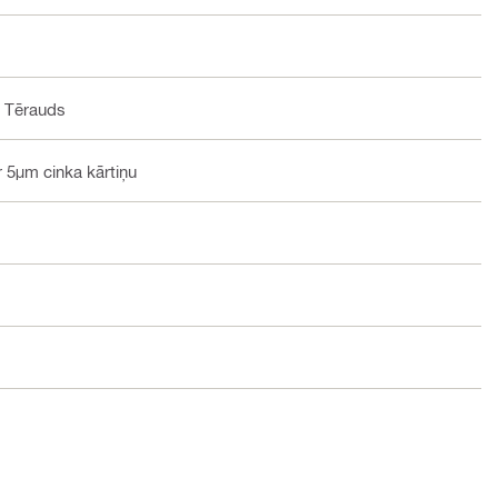
, Tērauds
ar 5μm cinka kārtiņu