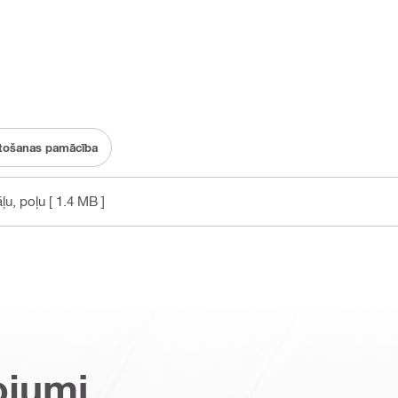
etošanas pamācība
āļu, poļu
[ 1.4 MB ]
ojumi