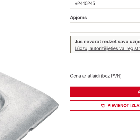
#2445245
Apjoms
Jūs nevarat redzēt sava uz
Lūdzu, autorizējieties vai reģistr
Cena ar atlaidi (bez PVN)
PIEVIENOT IZLA