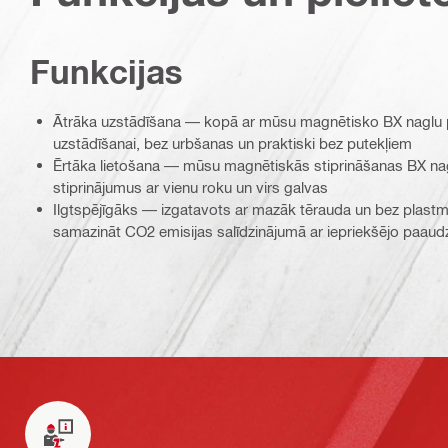
Funkcijas
Ātrāka uzstādīšana — kopā ar mūsu magnētisko BX naglu pi
uzstādīšanai, bez urbšanas un praktiski bez putekļiem
Ērtāka lietošana — mūsu magnētiskās stiprināšanas BX nagl
stiprinājumus ar vienu roku un virs galvas
Ilgtspējīgāks — izgatavots ar mazāk tērauda un bez plastm
samazināt CO2 emisijas salīdzinājumā ar iepriekšējo paaud