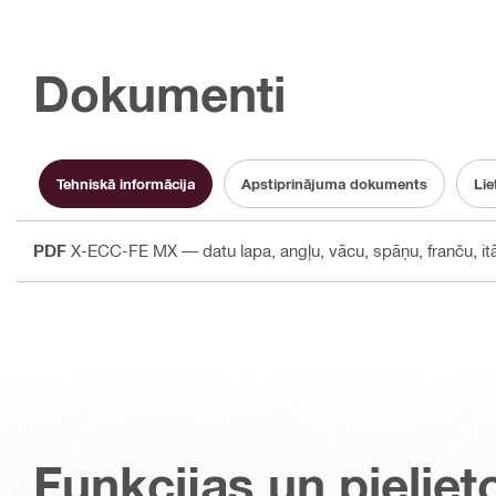
Dokumenti
Tehniskā informācija
Apstiprinājuma dokuments
Li
PDF
X-ECC-FE MX — datu lapa
, angļu, vācu, spāņu, franču, it
Funkcijas un pieliet