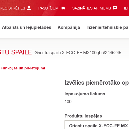
 REĢISTRĒTIES
PASŪTĪJUMI
SAZINĀTIES AR MUMS‎
IE
Atbalsts un lejupielādes
Kompānija
Inženiertehniskie p
TU SPAILE
Griestu spaile X-ECC-FE MX100gb
#2445245
Funkcijas un pielietojumi
Izvēlies piemērotāko op
Iepakojuma lielums
100
Produktu iespējas
Griestu spaile X-ECC-FE MX