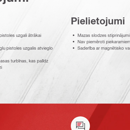
Pielietojumi
stoles uzgali ātrākai
Mazas slodzes stiprinājumi
Nav piemēroti piekaramiem
u pistoles uzgalis atvieglo
Saderība ar magnētisko va
asas turbīnas, kas palīdz
zi