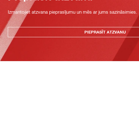
Izmantojiet atzvana pieprasījumu un mēs ar jums sazināsimies.
PIEPRASĪT ATZVANU