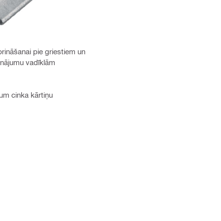
prināšanai pie griestiem un
inājumu vadīklām
5μm cinka kārtiņu