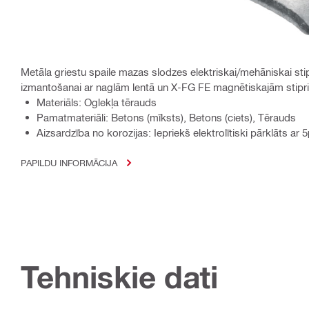
Metāla griestu spaile mazas slodzes elektriskai/mehāniskai sti
izmantošanai ar naglām lentā un X-FG FE magnētiskajām stipr
Materiāls: Oglekļa tērauds
Pamatmateriāli: Betons (mīksts), Betons (ciets), Tērauds
Aizsardzība no korozijas: Iepriekš elektrolītiski pārklāts ar 
PAPILDU INFORMĀCIJA
Tehniskie dati