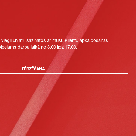
i viegli un ātri sazinātos ar mūsu Klientu apkalpošanas
eejams darba laikā no 8:00 līdz 17:00.
TĒRZĒŠANA