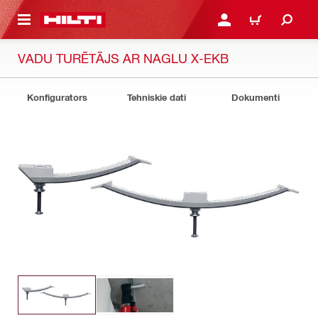
 GALVENO SATURU
PIESLĒGTIES VAI REĢIST
IEPIRKŠANĀS GR
VADU TURĒTĀJS AR NAGLU X-EKB
Konfigurators
Tehniskie dati
Dokumenti