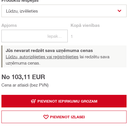
Produktu iespējas
Lūdzu, izvēlieties
Apjoms
Kopā
vienības
Iepakojumi
1
Jūs nevarat redzēt sava uzņēmuma cenas
Lūdzu, autorizējieties vai reģistrējieties
lai redzētu sava
uzņēmuma cenas.
No 103,11 EUR
Cena ar atlaidi (bez PVN)
PIEVIENOT IEPIRKUMU GROZAM
PIEVIENOT IZLASEI