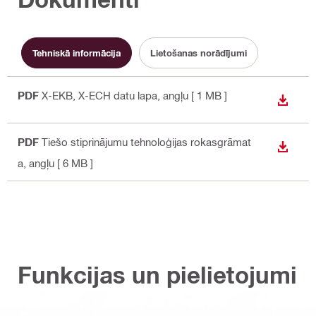
Tehniskā informācija
Lietošanas norādījumi
PDF
X-EKB, X-ECH datu lapa
, angļu
[ 1 MB ]
LEJUP
PDF
Tiešo stiprinājumu tehnoloģijas rokasgrāmat
LEJUP
a
, angļu
[ 6 MB ]
Funkcijas un pielietojumi