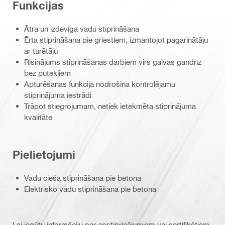
Funkcijas
Ātra un izdevīga vadu stiprināšana
Ērta stiprināšana pie griestiem, izmantojot pagarinātāju
ar turētāju
Risinājums stiprināšanas darbiem virs galvas gandrīz
bez putekļiem
Apturēšanas funkcija nodrošina kontrolējamu
stiprinājuma iestrādi
Trāpot stiegrojumam, netiek ietekmēta stiprinājuma
kvalitāte
Pielietojumi
Vadu cieša stiprināšana pie betona
Elektrisko vadu stiprināšana pie betona
Lai iegūtu informāciju par apstiprinājumiem vai sertifikātiem,