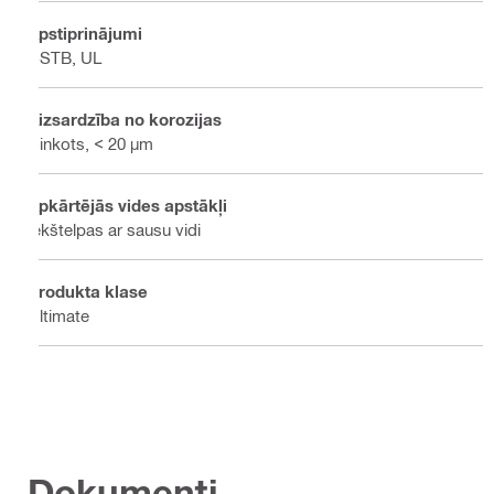
Apstiprinājumi
CSTB, UL
Aizsardzība no korozijas
Cinkots, < 20 µm
Apkārtējās vides apstākļi
Iekštelpas ar sausu vidi
Produkta klase
Ultimate
Dokumenti