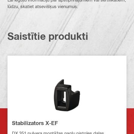
lūdzu, skatiet atsevišķus vienumus.
Saistītie produkti
Stabilizators X-EF
DX 351 pulvera montāžas naglu pistoles daļas