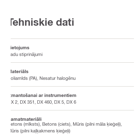
Tehniskie dati
Lietojums
Vadu stiprinājumi
Materiāls
Poliamīds (PA), Nesatur halogēnu
Izmantošanai ar instrumentiem
DX 2, DX 351, DX 460, DX 5, DX 6
Pamatmateriāli
Betons (mīksts), Betons (ciets), Mūris (pilni māla ķieģeļi),
Mūris (pilni kaļķakmens ķieģeļi)