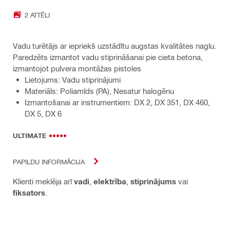
2 ATTĒLI
Vadu turētājs ar iepriekš uzstādītu augstas kvalitātes naglu.
Paredzēts izmantot vadu stiprināšanai pie cieta betona,
izmantojot pulvera montāžas pistoles
Lietojums: Vadu stiprinājumi
Materiāls: Poliamīds (PA), Nesatur halogēnu
Izmantošanai ar instrumentiem: DX 2, DX 351, DX 460,
DX 5, DX 6
ULTIMATE
PAPILDU INFORMĀCIJA
Klienti meklēja arī
vadi
,
elektrība
,
stiprinājums
vai
fiksators
.