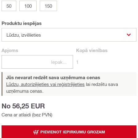
50
100
150
Produktu iespējas
Lūdzu, izvēlieties
Apjoms
Kopā
vienības
Iepakojumi
1
Jūs nevarat redzēt sava uzņēmuma cenas
Lūdzu, autorizējieties vai reģistrējieties
lai redzētu sava
uzņēmuma cenas.
No 56,25 EUR
Cena ar atlaidi (bez PVN)
PIEVIENOT IEPIRKUMU GROZAM