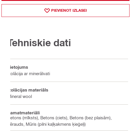
PIEVIENOT IZLASEI
Tehniskie dati
Lietojums
Izolācija ar minerālvati
Izolācijas materiāls
Mineral wool
Pamatmateriāli
Betons (mīksts), Betons (ciets), Betons (bez plaisām),
Tērauds, Mūris (pilni kaļķakmens ķieģeļi)