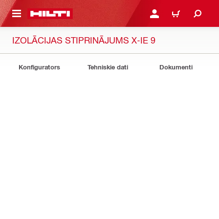
 GALVENO SATURU
PIESLĒGTIES VAI REĢIST
IEPIRKŠANĀS GR
IZOLĀCIJAS STIPRINĀJUMS X-IE 9
Konfigurators
Tehniskie dati
Dokumenti