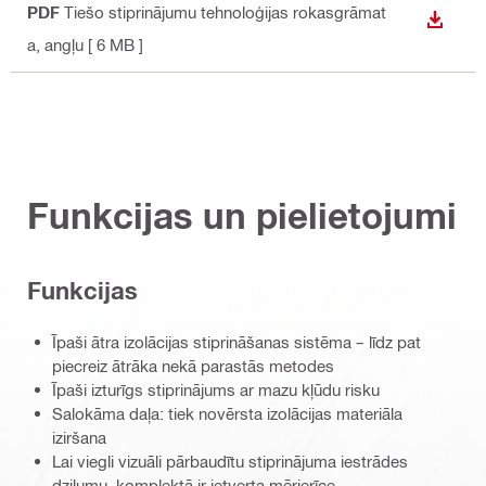
PDF
Tiešo stiprinājumu tehnoloģijas rokasgrāmat
LEJUP
a
, angļu
[ 6 MB ]
Funkcijas un pielietojumi
Funkcijas
Īpaši ātra izolācijas stiprināšanas sistēma – līdz pat
piecreiz ātrāka nekā parastās metodes
Īpaši izturīgs stiprinājums ar mazu kļūdu risku
Salokāma daļa: tiek novērsta izolācijas materiāla
iziršana
Lai viegli vizuāli pārbaudītu stiprinājuma iestrādes
dziļumu, komplektā ir ietverta mērierīce