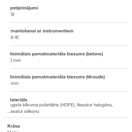
Apstiprinājumi
ITB
Izmantošanai ar instrumentiem
DX-IE
Minimālais pamatmateriāla biezums (betons)
80 mm
Minimālais pamatmateriāla biezums (tērauds)
4 mm
Materiāls
Augsta blīvuma polietilēns (HDPE), Nesatur halogēnu,
Nesatur silikonu
Krāsa