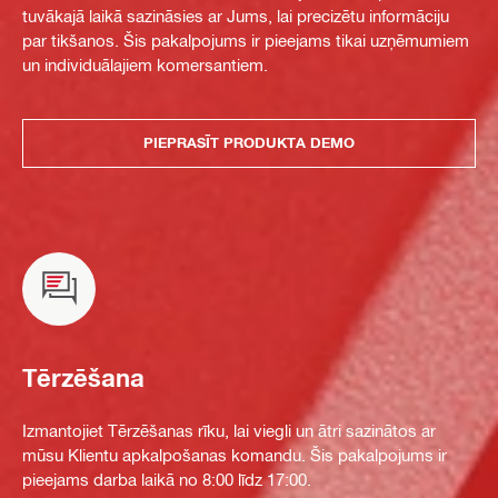
tuvākajā laikā sazināsies ar Jums, lai precizētu informāciju
par tikšanos. Šis pakalpojums ir pieejams tikai uzņēmumiem
un individuālajiem komersantiem.
PIEPRASĪT PRODUKTA DEMO
Tērzēšana
Izmantojiet Tērzēšanas rīku, lai viegli un ātri sazinātos ar
mūsu Klientu apkalpošanas komandu. Šis pakalpojums ir
pieejams darba laikā no 8:00 līdz 17:00.