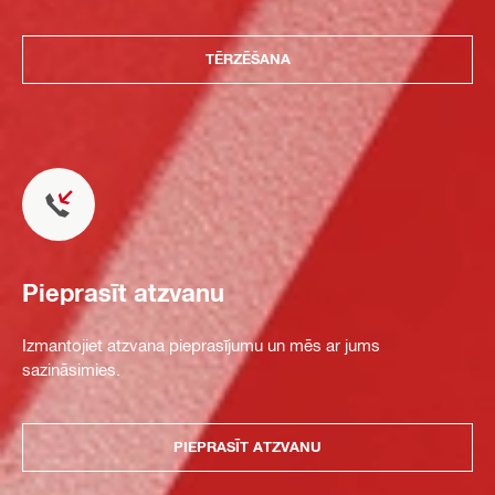
TĒRZĒŠANA
Pieprasīt atzvanu
Izmantojiet atzvana pieprasījumu un mēs ar jums
sazināsimies.
PIEPRASĪT ATZVANU