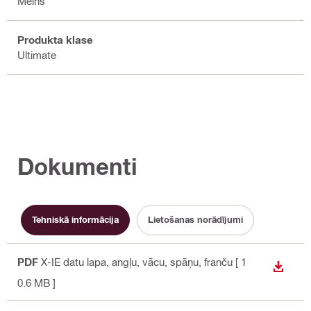
Melns
Produkta klase
Ultimate
Dokumenti
Tehniskā informācija
Lietošanas norādījumi
PDF
X-IE datu lapa
, angļu, vācu, spāņu, franču
[ 1
LEJUP
0.6 MB ]