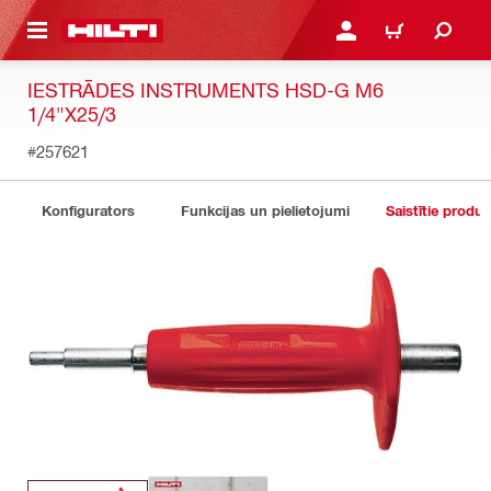
 GALVENO SATURU
PIESLĒGTIES VAI REĢIST
IEPIRKŠANĀS GR
IESTRĀDES INSTRUMENTS HSD-G M6
1/4"X25/3
#257621
Konfigurators
Funkcijas un pielietojumi
Saistītie produk