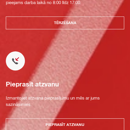
pieejams darba laikā no 8:00 līdz 17:00.
TĒRZĒŠANA
Pieprasīt atzvanu
Izmantojiet atzvana pieprasījumu un mēs ar jums
sazināsimies.
PIEPRASĪT ATZVANU