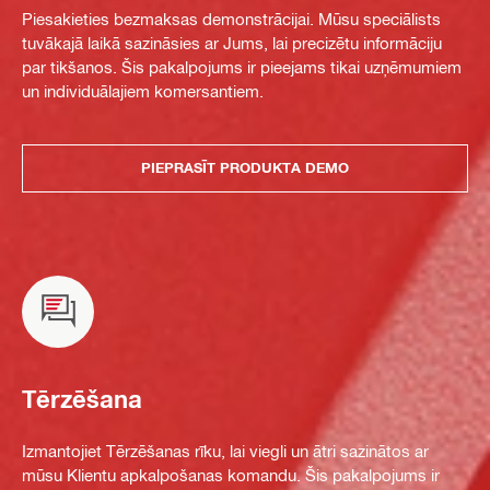
Piesakieties bezmaksas demonstrācijai. Mūsu speciālists
tuvākajā laikā sazināsies ar Jums, lai precizētu informāciju
par tikšanos. Šis pakalpojums ir pieejams tikai uzņēmumiem
un individuālajiem komersantiem.
PIEPRASĪT PRODUKTA DEMO
Tērzēšana
Izmantojiet Tērzēšanas rīku, lai viegli un ātri sazinātos ar
mūsu Klientu apkalpošanas komandu. Šis pakalpojums ir