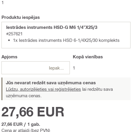
1
Produktu iespējas
Iestrādes instruments HSD-G M6 1/4"X25/3
#257621
1x Iestrādes instruments HSD 6-1/4X25/30 komplekts
Apjoms
Kopā
vienības
Iepakojumi
1
Jūs nevarat redzēt sava uzņēmuma cenas
Lūdzu, autorizējieties vai reģistrējieties
lai redzētu sava
uzņēmuma cenas.
27,66 EUR
27,66 EUR
/
1 gab.
Cena ar atlaidi (bez PVN)