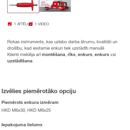
1 ATTĒLI
1 VIDEO
Rokas instruments, kas uzlabo darba ātrumu, kvalitāti un
drošību, kad iesitamie enkuri tiek uzstādīti manuāli
Klienti meklēja arī
montēšana
,
rīks
,
enkurs
,
enkurs
vai
uzstādīšana
.
Izvēlies piemērotāko opciju
Piemērots enkura izmēram
HKD M6x30, HKD M6x25
Iepakojuma lielums