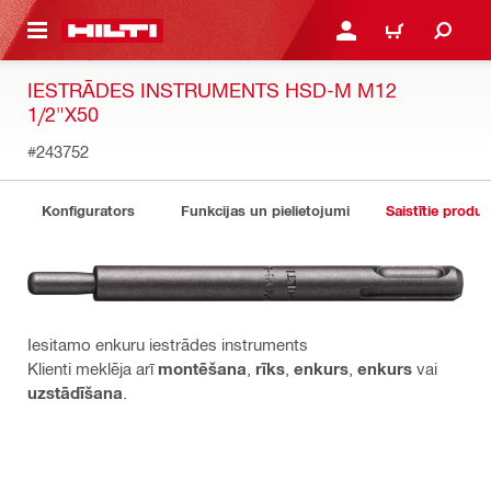
 GALVENO SATURU
PIESLĒGTIES VAI REĢIST
IEPIRKŠANĀS GR
IESTRĀDES INSTRUMENTS HSD-M M12
1/2"X50
#243752
Konfigurators
Funkcijas un pielietojumi
Saistītie produk
Iesitamo enkuru iestrādes instruments
Klienti meklēja arī
montēšana
,
rīks
,
enkurs
,
enkurs
vai
uzstādīšana
.