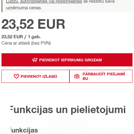
Lūdzu, autorizējieties vai reģistrējieties
lai redzētu sava
uzņēmuma cenas.
23,52 EUR
23,52 EUR
/
1 gab.
Cena ar atlaidi (bez PVN)
PIEVIENOT IEPIRKUMU GROZAM
PĀRBAUDĪT PIEEJAMĪ
PIEVIENOT IZLASEI
BU
Funkcijas un pielietojumi
Funkcijas