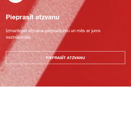
Pieprasīt atzvanu
Izmantojiet atzvana pieprasījumu un mēs ar jums
sazināsimies.
PIEPRASĪT ATZVANU