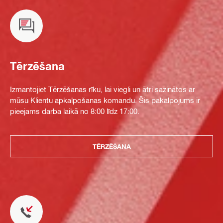
Tērzēšana
Izmantojiet Tērzēšanas rīku, lai viegli un ātri sazinātos ar
mūsu Klientu apkalpošanas komandu. Šis pakalpojums ir
pieejams darba laikā no 8:00 līdz 17:00.
TĒRZĒŠANA