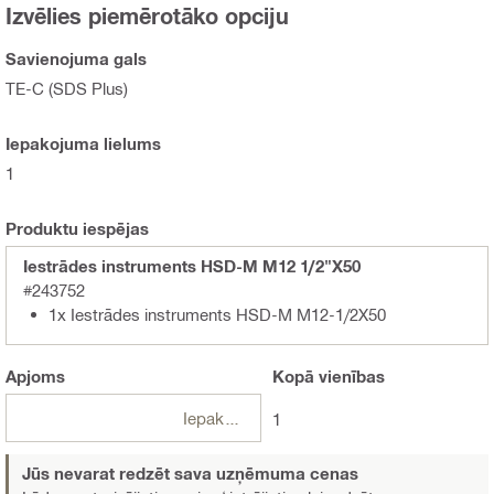
Izvēlies piemērotāko opciju
Savienojuma gals
TE-C (SDS Plus)
Iepakojuma lielums
1
Produktu iespējas
Iestrādes instruments HSD-M M12 1/2"X50
#243752
1x Iestrādes instruments HSD-M M12-1/2X50
Apjoms
Kopā
vienības
Iepakojumi
1
Jūs nevarat redzēt sava uzņēmuma cenas