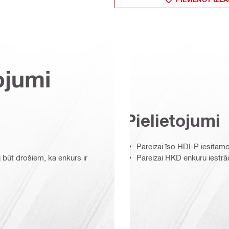
ojumi
Pielietojumi
Pareizai īso HDI-P iesitamo
 būt drošiem, ka enkurs ir
Pareizai HKD enkuru iestrā