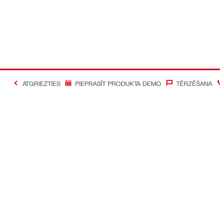
ATGRIEZTIES
PIEPRASĪT PRODUKTA DEMO
TĒRZĒŠANA
#Making Constructi
Sazināties ar mums
Mūsu sociāl