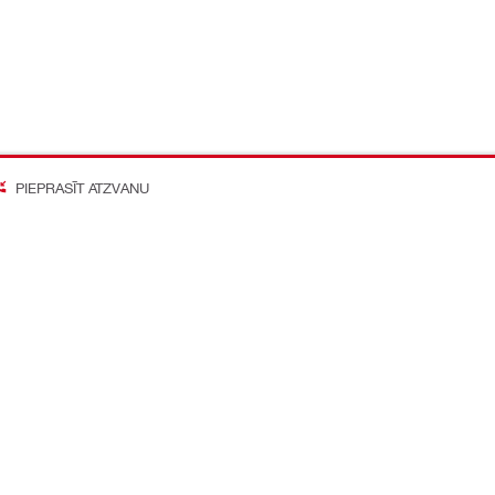
PIEPRASĪT ATZVANU
on Better
o mediju konti
Kompānija