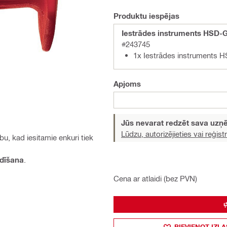
Produktu iespējas
Iestrādes instruments HSD-
#243745
1x Iestrādes instruments 
Apjoms
Jūs nevarat redzēt sava uz
Lūdzu, autorizējieties vai reģistr
u, kad iesitamie enkuri tiek
dīšana
.
Cena ar atlaidi (bez PVN)
PIEVIENOT IZLA