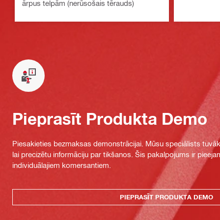
ārpus telpām (nerūsošais tērauds)
Pieprasīt Produkta Demo
Piesakieties bezmaksas demonstrācijai. Mūsu speciālists tuvāka
lai precizētu informāciju par tikšanos. Šis pakalpojums ir piee
individuālajiem komersantiem.
PIEPRASĪT PRODUKTA DEMO