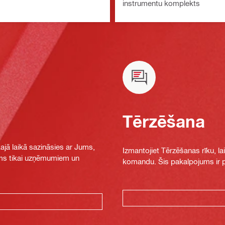
instrumentu komplekts
Tērzēšana
jā laikā sazināsies ar Jums,
Izmantojiet Tērzēšanas rīku, la
jams tikai uzņēmumiem un
komandu. Šis pakalpojums ir pi