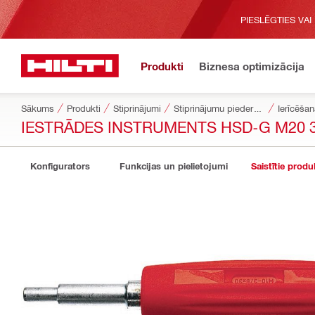
PIESLĒGTIES VAI
Produkti
Biznesa optimizācija
Sākums
Produkti
Stiprinājumi
Stiprinājumu piederumi
Ierīcēšan
IESTRĀDES INSTRUMENTS HSD-G M20 3
Konfigurators
Funkcijas un pielietojumi
Saistītie produ