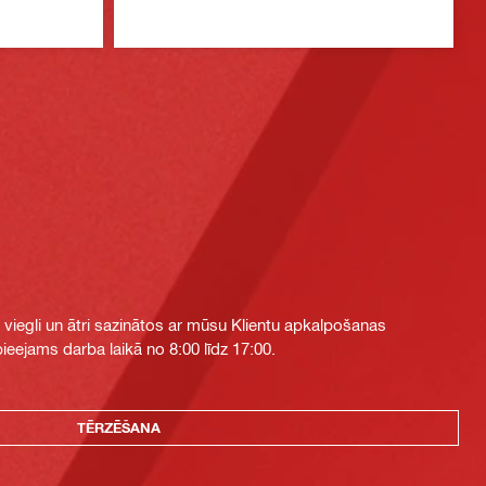
i viegli un ātri sazinātos ar mūsu Klientu apkalpošanas
eejams darba laikā no 8:00 līdz 17:00.
TĒRZĒŠANA