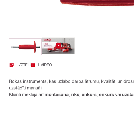
1 ATTĒLI
1 VIDEO
Rokas instruments, kas uzlabo darba ātrumu, kvalitāti un drošīb
uzstādīti manuāli
Klienti meklēja arī
montēšana
,
rīks
,
enkurs
,
enkurs
vai
uzstā