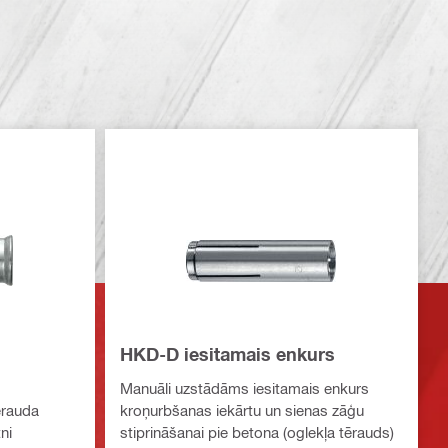
HKD-D iesitamais enkurs
Manuāli uzstādāms iesitamais enkurs
ērauda
kroņurbšanas iekārtu un sienas zāģu
ni
stiprināšanai pie betona (oglekļa tērauds)