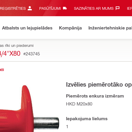
 REĢISTRĒTIES
PASŪTĪJUMI
SAZINĀTIES AR MUMS‎
IE
Atbalsts un lejupielādes
Kompānija
Inženiertehniskie p
as rīki un piederumi
/4"X80
#243745
kti
Izvēlies piemērotāko op
Piemērots enkura izmēram
HKD M20x80
Iepakojuma lielums
1