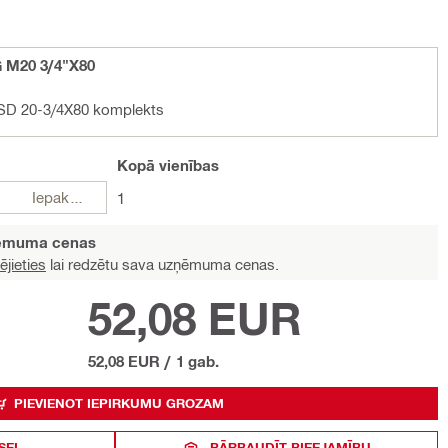
G M20 3/4"X80
HSD 20-3/4X80 komplekts
Kopā
vienības
Iepakojumi
1
ņēmuma cenas
ējieties
lai redzētu sava uzņēmuma cenas.
52,08 EUR
52,08 EUR
/
1 gab.
PIEVIENOT IEPIRKUMU GROZAM
SEI
PĀRBAUDĪT PIEEJAMĪBU