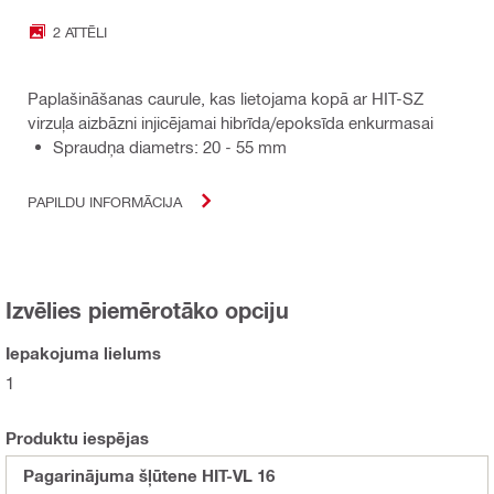
2 ATTĒLI
Paplašināšanas caurule, kas lietojama kopā ar HIT-SZ
virzuļa aizbāzni injicējamai hibrīda/epoksīda enkurmasai
Spraudņa diametrs: 20 - 55 mm
PAPILDU INFORMĀCIJA
Izvēlies piemērotāko opciju
Iepakojuma lielums
1
Produktu iespējas
Pagarinājuma šļūtene HIT-VL 16