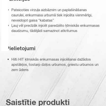
Pateicoties virzuļa aizbāznim un paplašināšanas
caurulei, enkurmasa urbumā tiek injicēta vienmērīgi,
neveidojot gaisa “kabatas”
Ļauj vēl precīzāk injicēt paredzēto ķīmiskās enkurmasas
daudzumu, tādējādi samazinot atkritumus
Pielietojumi
Hilti HIT ķīmiskās enkurmasas injicēšanai dažādos
apstākļos, tostarp dziļos urbumos, griestu urbumos un
zem ūdens
Saistītie produkti