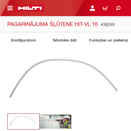
 GALVENO SATURU
PIESLĒGTIES VAI REĢIST
IEPIRKŠANĀS GR
PAGARINĀJUMA ŠĻŪTENE HIT-VL 16
#38249
Konfigurators
Tehniskie dati
Funkcijas un pielietoju