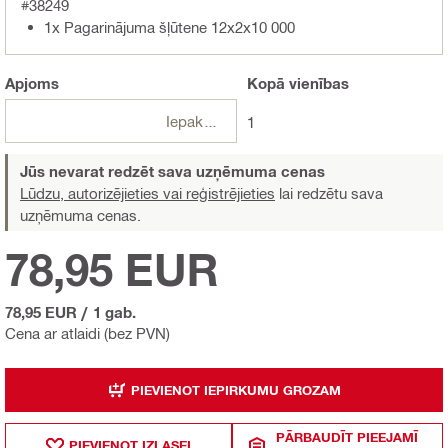
#38249
1x Pagarinājuma šļūtene 12x2x10 000
Apjoms
Kopā
vienības
Iepakojumi
1
Jūs nevarat redzēt sava uzņēmuma cenas
Lūdzu, autorizējieties vai reģistrējieties
lai redzētu sava
uzņēmuma cenas.
78,95 EUR
78,95 EUR
/
1 gab.
Cena ar atlaidi (bez PVN)
PIEVIENOT IEPIRKUMU GROZAM
PĀRBAUDĪT PIEEJAMĪ
PIEVIENOT IZLASEI