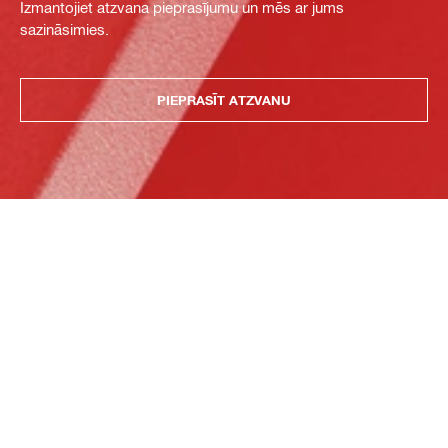
Izmantojiet atzvana pieprasījumu un mēs ar jums
sazināsimies.
PIEPRASĪT ATZVANU